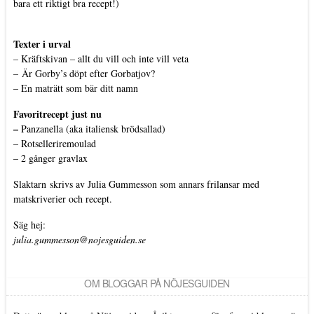
bara ett riktigt bra recept!)
Texter i urval
–
Kräftskivan – allt du vill och inte vill veta
–
Är Gorby’s döpt efter Gorbatjov?
–
En maträtt som bär ditt namn
Favoritrecept just nu
–
Panzanella (aka italiensk brödsallad)
–
Rotselleriremoulad
–
2 gånger gravlax
Slaktarn
skrivs av Julia Gummesson som annars frilansar med
matskriverier och recept.
Säg hej:
julia.gummesson@nojesguiden.se
OM BLOGGAR PÅ NÖJESGUIDEN