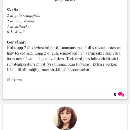
Skaffa:
2 dl gula senapsfrön
2 dl vitvinsvinäger
1 dl strösocker
0.5 tsk salt
Gör såhär:
Koka upp 2 dl vitvinsvinäger tillsammans med 1 dl strösocker och en
halv tesked salt.
Lägg 2 dl gula senapsfrön i en värmesäker skål eller
form och slå sedan lagen över dem. Täck med plastfolie och låt stå i
rumstemperatur i minst fyra timmar. Kan förvaras i kylen i veckor.
Käka till allt möjligt men särskilt på baconmackor!
/Slaktarn
0
Läs kommentarer (
0
)