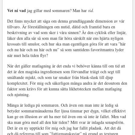
Vet ni vad
jag gillar med sommaren? Man har
tid.
Det finns mycket att säga om denna grundläggande dimension av vår
tillvaro. Är föreställningen om nutid, dåtid och framtid bara en
beskrivning av vad som sker i våra sinnen? Är den cyklisk eller linjär,
läker den alla sår så som man får höra särskilt när ens hjärta nyligen
krossats till smulor, och hur ska man egentligen göra för att vara ”här
och nu här och nu här och nu” så som samtidens favoritmantra lyder
när nuet hela tiden flyr?
När det gäller matlagning är det enda vi behöver känna till om tid att
det är den magiska ingrediensen som förvandlar träigt och segt till
smältande mjukt, och som tar smaker från blask-slask till djup
komplexitet. För mig och säkerligen många andra är det dessutom den
faktor som krävs för att kunna sätta likhetstecken mellan matlaging
och njutning.
Många är lediga på sommaren. Och även om man inte är ledig så
betyder sommarmånaderna fler ljusa timmar per dygn, vilket effektivt
kan ge en illusion av att ha mer tid även om så inte är fallet. Men vad
ska man göra med all den här tiden? Mitt svar är inlagda senapsfrön.
Det är en ny upptäckt för mig och jag har fallit pladask. Att det då
och då refereras till som ”fattigmanskaviar” på grund av texturen