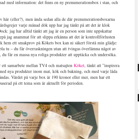
d med information: det finns en ny prenumerationsbox i stan, och
älv här (eller?), men ända sedan alla de där prenumerationsboxarna
dsgrejer varje månad dök upp har jag tänkt på att det är klok
ck: jag har alltid tänkt att jag är en person som inte uppskattar
tepå jag anammat för att slippa erkänna att det är kontrollförlusten
ick hem ett smakprov på Kökets box kan ni säkert förstå min glädje:
a tu – du får överraskningen utan att tvingas överlämna något av
lt, du får en massa nya roliga produkter att upptäcka och undersöka.
r ett samarbete mellan TV4 och matsajten
Köket
, tänkt att ”inspirera
 med nya produkter inom mat, kök och bakning, och med varje låda
vändas. Värdet på varje box är 190 kronor eller mer, men har ett
aserad på ett tema som är aktuellt för perioden.