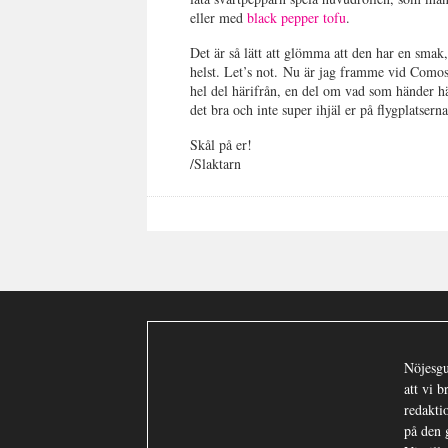
eller med
black pepper tofu
.
Det är så lätt att glömma att den har en smak
helst. Let’s not. Nu är jag framme vid Comosj
hel del härifrån, en del om vad som händer h
det bra och inte super ihjäl er på flygplatsern
Skål på er!
/Slaktarn
Nöjesgu
att vi 
redaktio
på den 