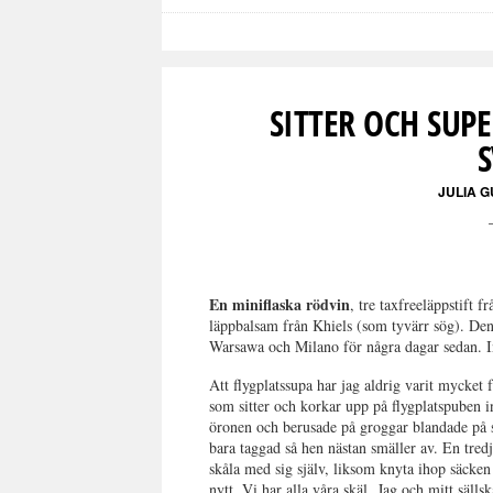
SITTER OCH SUPE
JULIA 
En miniflaska rödvin
, tre taxfreeläppstift f
läppbalsam från Khiels (som tyvärr sög). Den 
Warsawa och Milano för några dagar sedan. In
Att flygplatssupa har jag aldrig varit mycket fö
som sitter och korkar upp på flygplatspuben 
öronen och berusade på groggar blandade på sp
bara taggad så hen nästan smäller av. En tredj
skåla med sig själv, liksom knyta ihop säcken 
nytt. Vi har alla våra skäl. Jag och mitt sälls