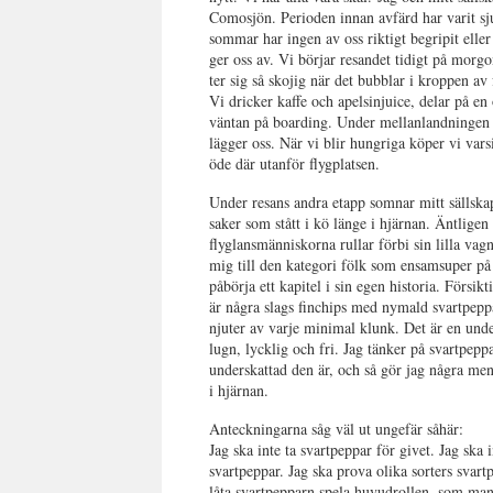
Comosjön. Perioden innan avfärd har varit sju
sommar har ingen av oss riktigt begripit elle
ger oss av. Vi börjar resandet tidigt på morg
ter sig så skojig när det bubblar i kroppen av
Vi dricker kaffe och apelsinjuice, delar på e
väntan på boarding. Under mellanlandningen i
lägger oss. När vi blir hungriga köper vi var
öde där utanför flygplatsen.
Under resans andra etapp somnar mitt sällska
saker som stått i kö länge i hjärnan. Äntligen 
flyglansmänniskorna rullar förbi sin lilla vagn
mig till den kategori fölk som ensamsuper på r
påbörja ett kapitel i sin egen historia. Försik
är några slags finchips med nymald svartpeppa
njuter av varje minimal klunk. Det är en unde
lugn, lycklig och fri. Jag tänker på svartpeppa
underskattad den är, och så gör jag några me
i hjärnan.
Anteckningarna såg väl ut ungefär såhär:
Jag ska inte ta svartpeppar för givet. Jag ska
svartpeppar. Jag ska prova olika sorters svart
låta svartpepparn spela huvudrollen, som ma