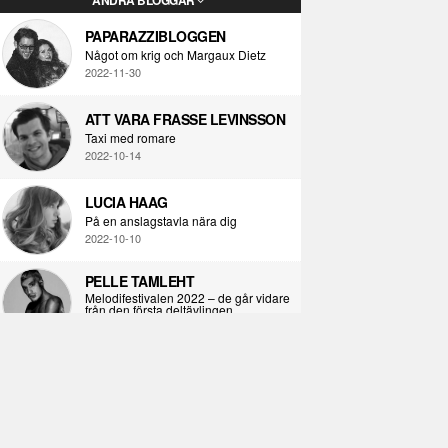
PAPARAZZIBLOGGEN
Något om krig och Margaux Dietz
2022-11-30
ATT VARA FRASSE LEVINSSON
Taxi med romare
2022-10-14
LUCIA HAAG
På en anslagstavla nära dig
2022-10-10
PELLE TAMLEHT
Melodifestivalen 2022 – de går vidare
från den första deltävlingen
2022-02-02
I KORPENS SKUGGA
Själva definitionen av ondska
2021-06-28