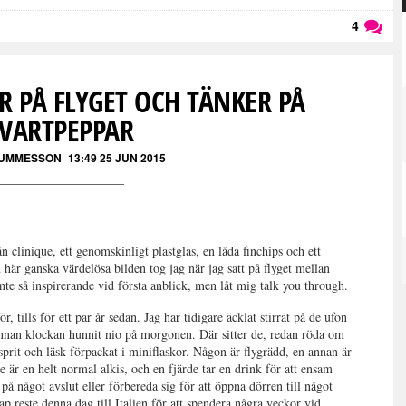
4
Läs kommentarer (
4
)
R PÅ FLYGET OCH TÄNKER PÅ
SVARTPEPPAR
GUMMESSON
13:49 25 JUN 2015
rån clinique, ett genomskinligt plastglas, en låda finchips och ett
här ganska värdelösa bilden tog jag när jag satt på flyget mellan
te så inspirerande vid första anblick, men låt mig talk you through.
r, tills för ett par år sedan. Jag har tidigare äcklat stirrat på de ufon
innan klockan hunnit nio på morgonen. Där sitter de, redan röda om
rit och läsk förpackat i miniflaskor. Någon är flygrädd, en annan är
e är en helt normal alkis, och en fjärde tar en drink för att ensam
på något avslut eller förbereda sig för att öppna dörren till något
kap reste denna dag till Italien för att spendera några veckor vid