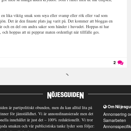
, en lika viktig smak som soya eller svamp eller rök eller vad som
ön. Det är den finaste plats jag varit på. Det kommer att bloggas en
är och en del om andra saker som händer i huvudet. Hoppas ni har
a, och hoppas att ni pepprar maten ordentligt när tillfälle ges.
2
Läs kommentarer (
2
)
Om Nöjesgu
iden är partipolitiskt obunden, men du kan alltid lita på
brinner för jämställdhet. Vi är annonsfinansierade men det
Annonsering o
nella innehållet är just det – 100% redaktionellt. Vi tror
Samarbeten
goda smaken och vår publicistiska tanke lyder som följer:
Annonsspecifik