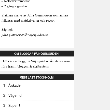
–
Rotselleriremoulad
–
2 gånger gravlax
Slaktarn
skrivs av Julia Gummesson som annars
frilansar med matskriverier och recept.
Säg hej:
julia.gummesson@nojesguiden.se
OM BLOGGAR PÅ NÖJESGUIDEN
Detta är en blogg på Nöjesguiden. Åsikterna som
förs fram i bloggen är skribentens.
MEST LÄST STOCKHOLM
1
Älskade
2
Vägen ut
3
Super 8