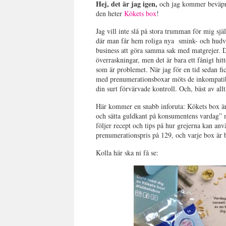
Hej, det är jag igen,
och jag kommer beväpna
den heter
Kökets box
!
Jag vill inte slå på stora trumman för mig sj
där man får hem roliga nya smink- och hudvår
business att göra samma sak med matgrejer. Do
överraskningar, men det är bara ett fånigt hit
som är problemet. När jag för en tid sedan f
med prenumerationsboxar möts de inkompatibl
din surt förvärvade kontroll. Och, bäst av al
Här kommer en snabb inforuta: Kökets box ä
och sätta guldkant på konsumentens vardag”
följer recept och tips på hur grejerna kan an
prenumerationspris på 129, och varje box är b
Kolla här ska ni få se: