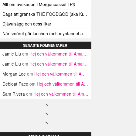
Allt om avokadon i Morgonpasset i P3
Dags att granska THE FOODGOD (aka Kim Kardashians matinstagrammande bästis)
Djävulsägg och dess likar
När smöret gör lunchen (och myntandet av termen ”Smörindex”)
SENASTE KOMMENTARER
Jamie Liu
om
Hej och välkommen till Amalfikusten
Jamie Liu
om
Hej och välkommen till Amalfikusten
Morgan Lee
om
Hej och välkommen till Amalfikusten
Debloat Face
om
Hej och välkommen till Amalfikusten
Sam Rivera
om
Hej och välkommen till Amalfikusten
ANDRA BLOGGAR