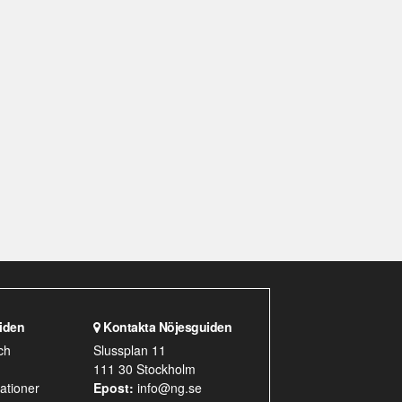
2020-04-15
HANNA MOODY
Barabicu & Zamenhof fortsätter att
vara bäst på event just nu
2020-03-02
FREDRIK SÖDERHOLM
hur fan är det möjligt...
2019-12-09
MICHAEL GILL
Sugen på nyproducerat NES-spel?
Missa inte detta isf!
2019-11-13
CAROLINE RINGSKOG FERRADA-NOLI
2019-11-13
iden
Kontakta Nöjesguiden
LIVETS ORD
ch
Slussplan 11
Jag hatar att resa
111 30 Stockholm
2018-05-22
ationer
Epost:
info@ng.se