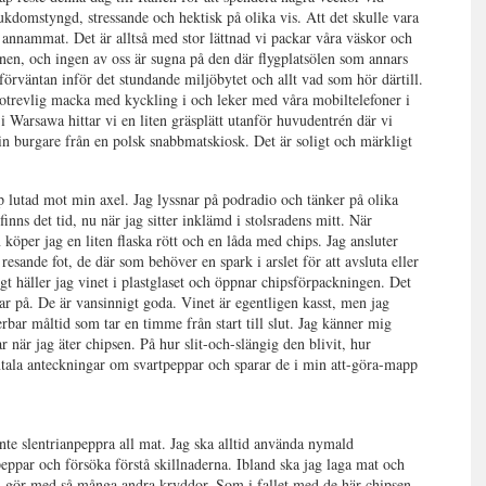
kdomstyngd, stressande och hektisk på olika vis. Att det skulle vara
r annammat. Det är alltså med stor lättnad vi packar våra väskor och
onen, och ingen av oss är sugna på den där flygplatsölen som annars
 förväntan inför det stundande miljöbytet och allt vad som hör därtill.
n otrevlig macka med kyckling i och leker med våra mobiltelefoner i
 Warsawa hittar vi en liten gräsplätt utanför huvudentrén där vi
sin burgare från en polsk snabbmatskiosk. Det är soligt och märkligt
p lutad mot min axel. Jag lyssnar på podradio och tänker på olika
finns det tid, nu när jag sitter inklämd i stolsradens mitt. När
 köper jag en liten flaska rött och en låda med chips. Jag ansluter
esande fot, de där som behöver en spark i arslet för att avsluta eller
tigt häller jag vinet i plastglaset och öppnar chipsförpackningen. Det
r på. De är vansinnigt goda. Vinet är egentligen kasst, men jag
rbar måltid som tar en timme från start till slut. Jag känner mig
r när jag äter chipsen. På hur slit-och-slängig den blivit, hur
ntala anteckningar om svartpeppar och sparar de i min att-göra-mapp
 inte slentrianpeppra all mat. Jag ska alltid använda nymald
peppar och försöka förstå skillnaderna. Ibland ska jag laga mat och
n gör med så många andra kryddor. Som i fallet med de här chipsen,