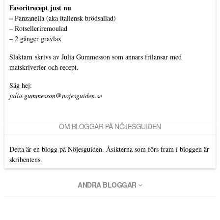
Favoritrecept just nu
–
Panzanella (aka italiensk brödsallad)
–
Rotselleriremoulad
–
2 gånger gravlax
Slaktarn
skrivs av Julia Gummesson som annars frilansar med
matskriverier och recept.
Säg hej:
julia.gummesson@nojesguiden.se
OM BLOGGAR PÅ NÖJESGUIDEN
Detta är en blogg på Nöjesguiden. Åsikterna som förs fram i bloggen är
skribentens.
ANDRA BLOGGAR