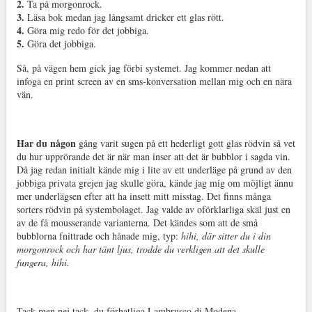
2.
Ta på morgonrock.
3.
Läsa bok medan jag långsamt dricker ett glas rött.
4.
Göra mig redo för det jobbiga.
5.
Göra det jobbiga.
Så, på vägen hem gick jag förbi systemet. Jag kommer nedan att
infoga en print screen av en sms-konversation mellan mig och en nära
vän.
Har du någon
gång varit sugen på ett hederligt gott glas rödvin så vet
du hur upprörande det är när man inser att det är bubblor i sagda vin.
Då jag redan initialt kände mig i lite av ett underläge på grund av den
jobbiga privata grejen jag skulle göra, kände jag mig om möjligt ännu
mer underlägsen efter att ha insett mitt misstag. Det finns många
sorters rödvin på systembolaget. Jag valde av oförklarliga skäl just en
av de få mousserande varianterna. Det kändes som att de små
bubblorna fnittrade och hånade mig, typ:
hihi, där sitter du i din
morgonrock och har tänt ljus, trodde du verkligen att det skulle
fungera, hihi.
Tack men nej tack, du förhatliga Lambrusco di Modena.