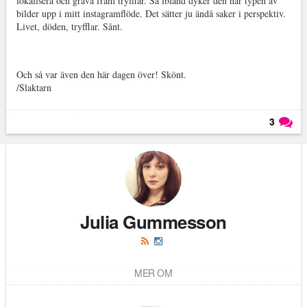
lokalisera och gräva fram tryfflar. Så ibland dyker den här typen av
bilder upp i mitt instagramflöde. Det sätter ju ändå saker i perspektiv.
Livet, döden, tryfflar. Sånt.
Och så var även den här dagen över! Skönt.
/Slaktarn
3
Läs kommentarer (
3
)
Julia Gummesson
MER OM