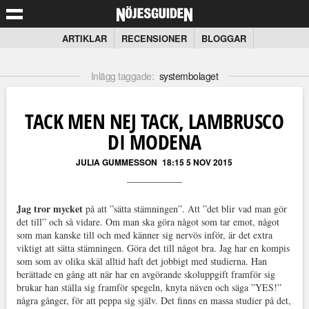
ARTIKLAR
RECENSIONER
BLOGGAR
Inlägg taggade:
systembolaget
TACK MEN NEJ TACK, LAMBRUSCO
DI MODENA
JULIA GUMMESSON
18:15 5 NOV 2015
Jag tror mycket
på att ”sätta stämningen”. Att ”det blir vad man gör
det till” och så vidare. Om man ska göra något som tar emot, något
som man kanske till och med känner sig nervös inför, är det extra
viktigt att sätta stämningen. Göra det till något bra. Jag har en kompis
som som av olika skäl alltid haft det jobbigt med studierna. Han
berättade en gång att när har en avgörande skoluppgift framför sig
brukar han ställa sig framför spegeln, knyta näven och säga ”YES!”
några gånger, för att peppa sig själv. Det finns en massa studier på det,