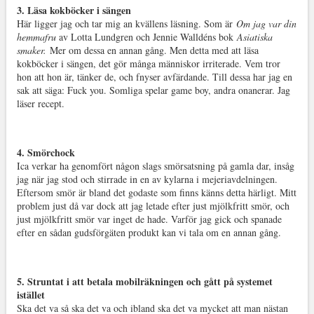
3. Läsa kokböcker i sängen
Här ligger jag och tar mig an kvällens läsning. Som är
Om jag var din
hemmafru
av Lotta Lundgren och Jennie Walldéns bok
Asiatiska
smaker.
Mer om dessa en annan gång. Men detta med att läsa
kokböcker i sängen, det gör många människor irriterade. Vem tror
hon att hon är, tänker de, och fnyser avfärdande. Till dessa har jag en
sak att säga: Fuck you. Somliga spelar game boy, andra onanerar. Jag
läser recept.
4. Smörchock
Ica verkar ha genomfört någon slags smörsatsning på gamla dar, insåg
jag när jag stod och stirrade in en av kylarna i mejeriavdelningen.
Eftersom smör är bland det godaste som finns känns detta härligt. Mitt
problem just då var dock att jag letade efter just mjölkfritt smör, och
just mjölkfritt smör var inget de hade. Varför jag gick och spanade
efter en sådan gudsförgäten produkt kan vi tala om en annan gång.
5. Struntat i att betala mobilräkningen och gått på systemet
istället
Ska det va så ska det va och ibland ska det va mycket att man nästan