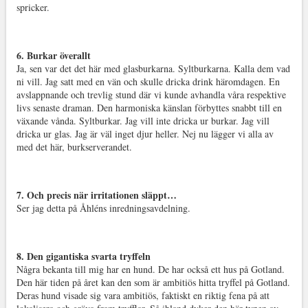
spricker.
6. Burkar överallt
Ja, sen var det det här med glasburkarna. Syltburkarna. Kalla dem vad
ni vill. Jag satt med en vän och skulle dricka drink häromdagen. En
avslappnande och trevlig stund där vi kunde avhandla våra respektive
livs senaste draman. Den harmoniska känslan förbyttes snabbt till en
växande vånda. Syltburkar. Jag vill inte dricka ur burkar. Jag vill
dricka ur glas. Jag är väl inget djur heller. Nej nu lägger vi alla av
med det här, burkserverandet.
7. Och precis när irritationen släppt…
Ser jag detta på Åhléns inredningsavdelning.
8. Den gigantiska svarta tryffeln
Några bekanta till mig har en hund. De har också ett hus på Gotland.
Den här tiden på året kan den som är ambitiös hitta tryffel på Gotland.
Deras hund visade sig vara ambitiös, faktiskt en riktig fena på att