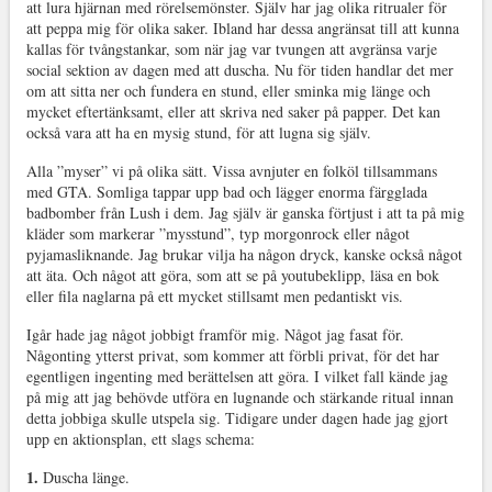
att lura hjärnan med rörelsemönster. Själv har jag olika ritrualer för
att peppa mig för olika saker. Ibland har dessa angränsat till att kunna
kallas för tvångstankar, som när jag var tvungen att avgränsa varje
social sektion av dagen med att duscha. Nu för tiden handlar det mer
om att sitta ner och fundera en stund, eller sminka mig länge och
mycket eftertänksamt, eller att skriva ned saker på papper. Det kan
också vara att ha en mysig stund, för att lugna sig själv.
Alla ”myser” vi på olika sätt. Vissa avnjuter en folköl tillsammans
med GTA. Somliga tappar upp bad och lägger enorma färgglada
badbomber från Lush i dem. Jag själv är ganska förtjust i att ta på mig
kläder som markerar ”mysstund”, typ morgonrock eller något
pyjamasliknande. Jag brukar vilja ha någon dryck, kanske också något
att äta. Och något att göra, som att se på youtubeklipp, läsa en bok
eller fila naglarna på ett mycket stillsamt men pedantiskt vis.
Igår hade jag något jobbigt framför mig. Något jag fasat för.
Någonting ytterst privat, som kommer att förbli privat, för det har
egentligen ingenting med berättelsen att göra. I vilket fall kände jag
på mig att jag behövde utföra en lugnande och stärkande ritual innan
detta jobbiga skulle utspela sig. Tidigare under dagen hade jag gjort
upp en aktionsplan, ett slags schema:
1.
Duscha länge.