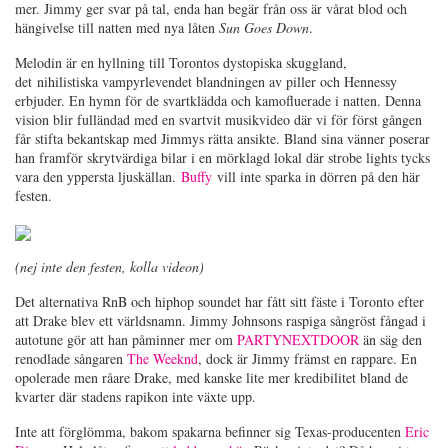
mer. Jimmy ger svar på tal, enda han begär från oss är vårat blod och
hängivelse till natten med nya låten
Sun Goes Down
.
Melodin är en hyllning till Torontos dystopiska skuggland,
det nihilistiska vampyrlevendet blandningen av piller och Hennessy
erbjuder. En hymn för de svartklädda och kamofluerade i natten. Denna
vision blir fulländad med en svartvit musikvideo där vi för först gången
får stifta bekantskap med Jimmys rätta ansikte. Bland sina vänner poserar
han framför skrytvärdiga bilar i en mörklagd lokal där strobe lights tycks
vara den yppersta ljuskällan.
Buffy
vill inte sparka in dörren på den här
festen.
(nej inte den festen, kolla videon)
Det alternativa RnB och hiphop soundet har fått sitt fäste i Toronto efter
att Drake blev ett världsnamn. Jimmy Johnsons raspiga sångröst fångad i
autotune gör att han påminner mer om
PARTYNEXTDOOR
än säg den
renodlade sångaren
The Weeknd
, dock är Jimmy främst en rappare. En
opolerade men råare Drake, med kanske lite mer kredibilitet bland de
kvarter där stadens rapikon inte växte upp.
Inte att förglömma, bakom spakarna befinner sig Texas-producenten
Eric