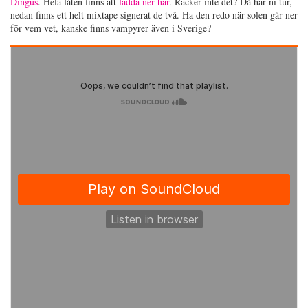
Dingus
. Hela låten finns att
ladda ner här
. Räcker inte det? Då har ni tur,
nedan finns ett helt mixtape signerat de två. Ha den redo när solen går ner
för vem vet, kanske finns vampyrer även i Sverige?