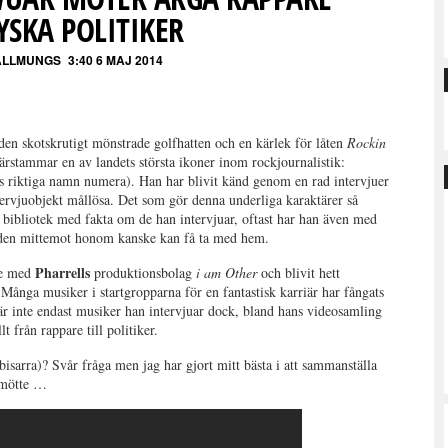
YSKA POLITIKER
ALLMUNGS
3:40 6 MAJ 2014
en skotskrutigt mönstrade golfhatten och en kärlek för låten
Rockin
rstammar en av landets största ikoner inom rockjournalistik:
s riktiga namn numera). Han har blivit känd genom en rad intervjuer
ervjuobjekt mållösa. Det som gör denna underliga karaktärer så
ett bibliotek med fakta om de han intervjuar, oftast har han även med
m den mittemot honom kanske kan få ta med hem.
Pharrells
ete med
produktionsbolag
i am Other
och blivit hett
Många musiker i startgropparna för en fantastisk karriär har fångats
r inte endast musiker han intervjuar dock, bland hans videosamling
t från rappare till politiker.
 bisarra)? Svår fråga men jag har gjort mitt bästa i att sammanställa
r mötte …