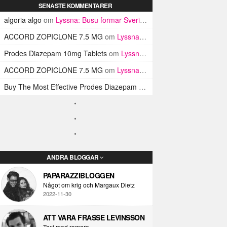
SENASTE KOMMENTARER
algoria algo
om
Lyssna: Busu formar Sveriges Blink-182 med sin nya pop-punk-rap-låt
ACCORD ZOPICLONE 7.5 MG
om
Lyssna: Busu formar Sveriges Blink-182 med sin nya pop-punk-rap-låt
Prodes Diazepam 10mg Tablets
om
Lyssna: Busu formar Sveriges Blink-182 med sin nya pop-punk-rap-låt
ACCORD ZOPICLONE 7.5 MG
om
Lyssna: Busu formar Sveriges Blink-182 med sin nya pop-punk-rap-låt
Buy The Most Effective Prodes Diazepam Tablets In UK
om
Lyssna: B
ANDRA BLOGGAR
PAPARAZZIBLOGGEN
Något om krig och Margaux Dietz
2022-11-30
ATT VARA FRASSE LEVINSSON
Taxi med romare