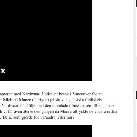
 kameran med Nardwuar. Under ett besök i Vancouver för att
Michael Moore
er
(återigen) på sin kanadensiska förälskelse.
när Nardwuar slår följe med den omtalade filmskaparen till en annan
 och vi får även återse den gången då Moore uttryckte de vackra orden
. De är som gjorde för varandra, eller hur?