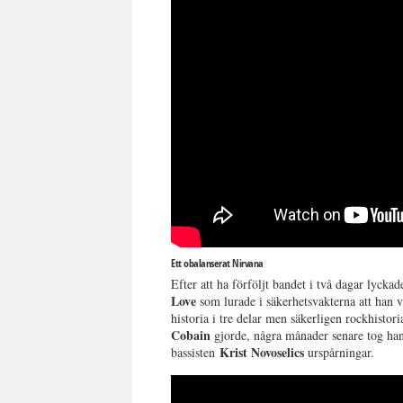
Ett obalanserat Nirvana
Efter att ha förföljt bandet i två dagar lyck
Love
som lurade i säkerhetsvakterna att han v
historia i tre delar men säkerligen rockhistor
Cobain
gjorde, några månader senare tog han 
Krist Novoselics
bassisten
urspårningar.