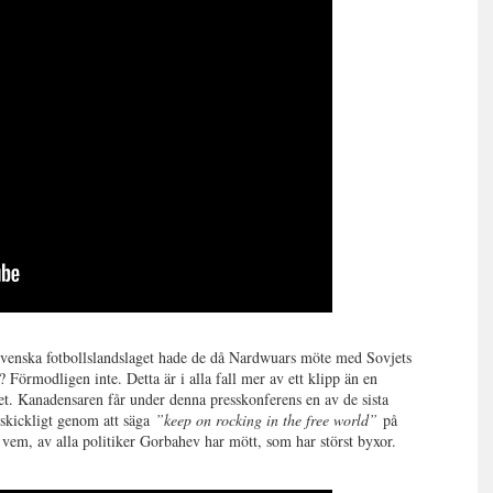
 svenska fotbollslandslaget hade de då Nardwuars möte med Sovjets
Förmodligen inte. Detta är i alla fall mer av ett klipp än en
et. Kanadensaren får under denna presskonferens en av de sista
 skickligt genom att säga
”keep on rocking in the free world”
på
 vem, av alla politiker Gorbahev har mött, som har störst byxor.