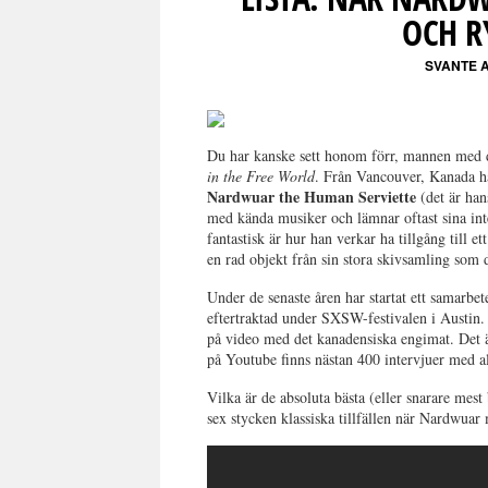
OCH R
SVANTE 
Du har kanske sett honom förr, mannen med d
in the Free World
. Från Vancouver, Kanada hä
Nardwuar the Human Serviette
(det är han
med kända musiker och lämnar oftast sina int
fantastisk är hur han verkar ha tillgång till 
en rad objekt från sin stora skivsamling so
Under de senaste åren har startat ett samarb
eftertraktad under SXSW-festivalen i Austin. 
på video med det kanadensiska engimat. Det ä
på Youtube finns nästan 400 intervjuer med all
Vilka är de absoluta bästa (eller snarare mest
sex stycken klassiska tillfällen när Nardwua