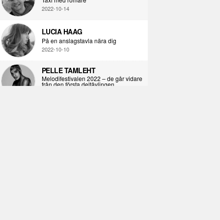
2022-10-14
LUCIA HAAG
På en anslagstavla nära dig
2022-10-10
PELLE TAMLEHT
Melodifestivalen 2022 – de går vidare
från den första deltävlingen
2022-02-02
I KORPENS SKUGGA
Själva definitionen av ondska
2021-06-28
ÖPPNA BOKEN
Kropps-dagbok
2021-06-24
SYNDAFALLET
Det är inte din demokratiska plikt att
delta i instagramaktivism.
2021-04-26