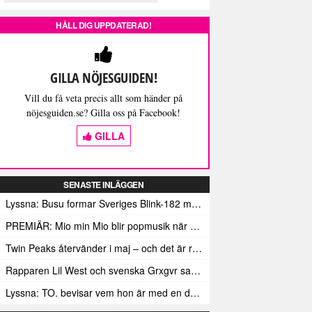
HÅLL DIG UPPDATERAD!
GILLA NÖJESGUIDEN!
Vill du få veta precis allt som händer på
nöjesguiden.se? Gilla oss på Facebook!
GILLA
SENASTE INLÄGGEN
Lyssna: Busu formar Sveriges Blink-182 med sin nya pop-punk-rap-låt
PREMIÄR: Mio min Mio blir popmusik när Ungdom släpper sin debutvideo
Twin Peaks återvänder i maj – och det är rena heroinet enligt Showtimes boss
Rapparen Lil West och svenska Grxgvr samarbetar på den egensinniga bangern Lie To You
Lyssna: TO. bevisar vem hon är med en debut gjord för framtiden