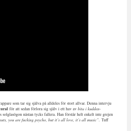
rappare som tar sig själva på alldeles för stort allvar. Denna intervju
tural
för att sedan förlora sig själv i ett hav av
bita i kudden
-
ns solglasögon nästan tycks fallera. Han förstår helt enkelt inte grejen
uts, you are fucking psycho, but it’s all love, it’s all music”.
Tuff