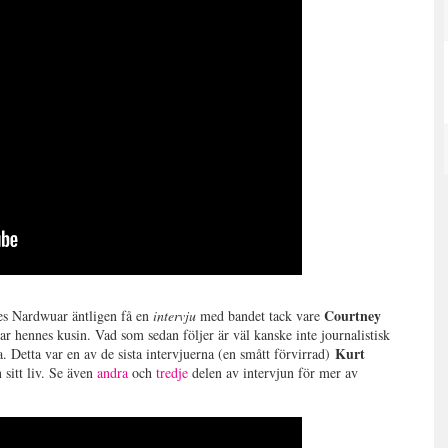
Courtney
ades Nardwuar äntligen få en
intervju
med bandet tack vare
ar hennes kusin. Vad som sedan följer är väl kanske inte journalistisk
Kurt
ia. Detta var en av de sista intervjuerna (en smått förvirrad)
sitt liv. Se även
andra
och
tredje
delen av intervjun för mer av