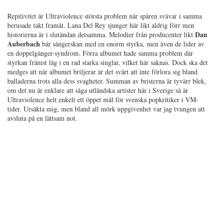
Repitivitet är Ultraviolence största problem när spåren svävar i samma
berusade takt framåt. Lana Del Rey sjunger här likt aldrig förr men
Dan
historierna är i slutändan detsamma. Melodier från producenter likt
Auberbach
bär sångerskan med en enorm styrka, men även de lider av
en doppelgänger-syndrom. Förra albumet hade samma problem där
styrkan främst låg i en rad starka singlar, vilket här saknas. Dock ska det
medges att när albumet briljerar är det svårt att inte förlora sig bland
balladerna trots alla dess svagheter. Summan av bristerna är tyvärr blek,
om det nu är enklare att såga utländska artister här i Sverige så är
Ultraviolence helt enkelt ett öppet mål för svenska popkritiker i VM-
tider. Ursäkta mig, men bland all mörk uppgivenhet var jag tvungen att
avsluta på en lättsam not.