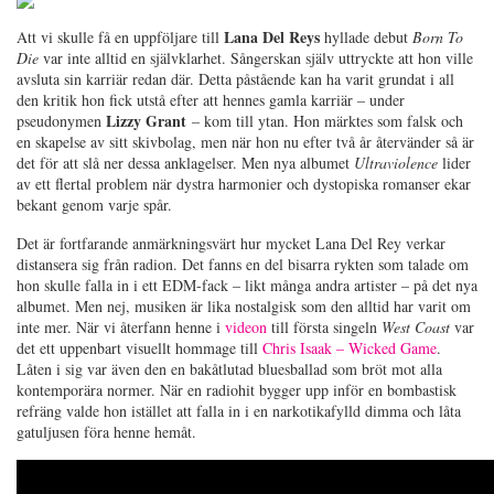
Lana Del Reys
Att vi skulle få en uppföljare till
hyllade debut
Born To
Die
var inte alltid en självklarhet. Sångerskan själv uttryckte att hon ville
avsluta sin karriär redan där. Detta påstående kan ha varit grundat i all
den kritik hon fick utstå efter att hennes gamla karriär – under
Lizzy Grant
pseudonymen
– kom till ytan. Hon märktes som falsk och
en skapelse av sitt skivbolag, men när hon nu efter två år återvänder så är
det för att slå ner dessa anklagelser. Men nya albumet
Ultraviolence
lider
av ett flertal problem när dystra harmonier och dystopiska romanser ekar
bekant genom varje spår.
Det är fortfarande anmärkningsvärt hur mycket Lana Del Rey verkar
distansera sig från radion. Det fanns en del bisarra rykten som talade om
hon skulle falla in i ett EDM-fack – likt många andra artister – på det nya
albumet. Men nej, musiken är lika nostalgisk som den alltid har varit om
inte mer. När vi återfann henne i
videon
till första singeln
West Coast
var
det ett uppenbart visuellt hommage till
Chris Isaak – Wicked Game
.
Låten i sig var även den en bakåtlutad bluesballad som bröt mot alla
kontemporära normer. När en radiohit bygger upp inför en bombastisk
refräng valde hon istället att falla in i en narkotikafylld dimma och låta
gatuljusen föra henne hemåt.