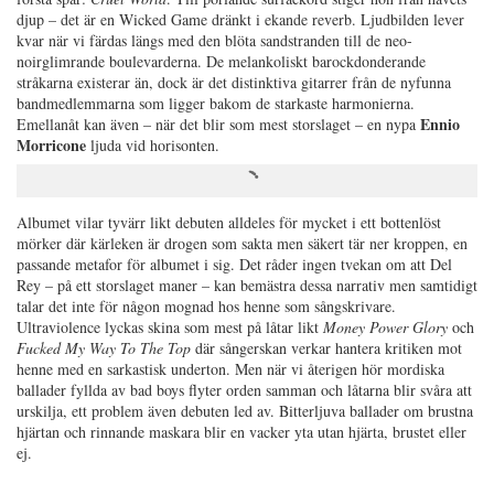
djup – det är en Wicked Game dränkt i ekande reverb. Ljudbilden lever
kvar när vi färdas längs med den blöta sandstranden till de neo-
noirglimrande boulevarderna. De melankoliskt barockdonderande
stråkarna existerar än, dock är det distinktiva gitarrer från de nyfunna
bandmedlemmarna som ligger bakom de starkaste harmonierna.
Ennio
Emellanåt kan även – när det blir som mest storslaget – en nypa
Morricone
ljuda vid horisonten.
Albumet vilar tyvärr likt debuten alldeles för mycket i ett bottenlöst
mörker där kärleken är drogen som sakta men säkert tär ner kroppen, en
passande metafor för albumet i sig. Det råder ingen tvekan om att Del
Rey – på ett storslaget maner – kan bemästra dessa narrativ men samtidigt
talar det inte för någon mognad hos henne som sångskrivare.
Ultraviolence lyckas skina som mest på låtar likt
Money Power Glory
och
Fucked My Way To The Top
där sångerskan verkar hantera kritiken mot
henne med en sarkastisk underton. Men när vi återigen hör mordiska
ballader fyllda av bad boys flyter orden samman och låtarna blir svåra att
urskilja, ett problem även debuten led av. Bitterljuva ballader om brustna
hjärtan och rinnande maskara blir en vacker yta utan hjärta, brustet eller
ej.