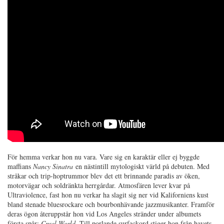
För hemma verkar hon nu vara. Vare sig en karaktär eller ej byggde
maffians
Nancy Sinatra
en nästintill mytologiskt värld på debuten. Med
stråkar och trip-hoptrummor blev det ett brinnande paradis av öken,
motorvägar och soldränkta herrgårdar. Atmosfären lever kvar på
Ultraviolence, fast hon nu verkar ha slagit sig ner vid Kaliforniens kust
bland stenade bluesrockare och bourbonhävande jazzmusikanter. Framför
deras ögon återuppstår hon vid Los Angeles stränder under albumets
första spår:
Cruel World
. Till porlande surfackord stiger hon från havets