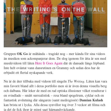
OK Go
Gruppen
är måhända – tragiskt nog – mer kända för sina videos
än musiken som ackompanjerar dem. De slog igenom för åtta år sen med
musikvideon till låten
Here It Goes Again
där de dansade längs löpband.
Inte helt oväntat vann dansrutinen en Grammy och sedan dess har de
erbjudit ett flertal nyskapande verk.
Nu är de åter tillbaka med videon till singeln
The Writing
. Låten kan vara
min favorit bland allt i deras portfolio men så är även denna visuella berg
och dalbana. Här leker de med en rad optiska illusioner vilket resulterar i
en svindlade – smått surrealistisk – resa bland spegelrum, cyklar och en
Damian Kulash
fantastisk avslutning där sångaren (samt medregissör)
kan brista ut i lycka. Alla dessa synvillor tog över 3 veckor att filma och
ja det de fick ihop är minst sagt häpnandsväckande.