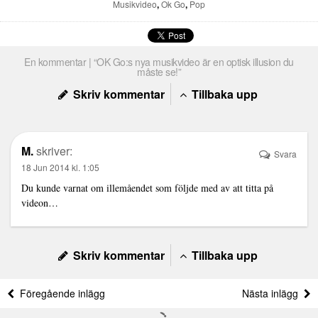
Musikvideo
,
Ok Go
,
Pop
En kommentar | “OK Go:s nya musikvideo är en optisk illusion du
måste se!”
Skriv kommentar
Tillbaka upp
M.
skriver:
Svara
18 Jun 2014 kl. 1:05
Du kunde varnat om illemåendet som följde med av att titta på
videon…
Skriv kommentar
Tillbaka upp
Föregående inlägg
Nästa inlägg