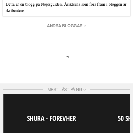
Detta är en blogg på Nöjesguiden. Åsikterna som förs fram i bloggen är
skribentens.
ANDRA BLOGGAR
MEST LÄST PÅ NG
SHURA - FOREVHER
50 SH