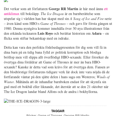
George RR Martin
Det verkar som att författaren
är här med ännu
ett
antiklimax
till boksläpp.
The Ice Dragon
är en barnberättelse som
utspelar sig i världen han har skapat med sin
A Song of Ice and Fire
-serie
– även känd som HBO:s
Game of Thrones
– och gavs för första gången ut
1980. Denna nyutgåva kommer innehålla över 30 nya illustrationer från
Luis Royo
Adara
den erkända tecknaren
och berättar historien om
– en
flicka som stiftar bekantskap med en isdrake.
Detta kan vara den perfekta födelsedagpresenten för dig som vill få in
dina barn på en tidig bana fylld av politisk korruption och blodiga
bröllop men vill slippa allt överflödigt HBO-sexande. Eller försöker du
övertyga dina föräldrar att Game of Thrones är mer än bara HBO-
sexande? Kanske är detta vad som krävs för att övertyga dem. Fansen av
den blodtörstige författarens tidigare verk lär dock inte vara nöjda då de
fortfarande väntar på den sjätte delen i hans saga om Westeros;
Winds of
Winter
. Måhända att de inhandlar barnboken endast för att skymfa sin
gud med ett bokbål eller liknande, det återstår att se den 21 oktober när
The Ice Dragon landar bland Alfons och de andra i bokhyllorna.
TAGGAR
Böcker
,
Game of Thrones
,
George RR Martin