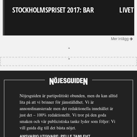
STOCKHOLMSPRISET 2017: BAR
LIVET
Mer inlägg
Nöjesguiden är partipolitiskt obunden, men du kan alltid
lita på att vi brinner för jämställdhet. Vi är
annonsfinansierade men det redaktionella innehållet är
just det – 100% redaktionellt. Vi tror på den goda
smaken och vår publicistiska tanke lyder som följer: Vi
vill guida dig till det bästa nöjet.
ANSVARIG UTGIVARE:
PELLE TAMLEHT