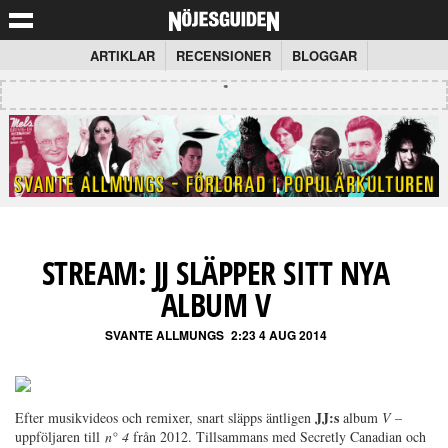
ARTIKLAR
RECENSIONER
BLOGGAR
STREAM: JJ SLÄPPER SITT NYA
ALBUM V
SVANTE ALLMUNGS
2:23 4 AUG 2014
JJ:s
Efter musikvideos och remixer, snart släpps äntligen
album
V
–
uppföljaren till
n° 4
från 2012. Tillsammans med Secretly Canadian och