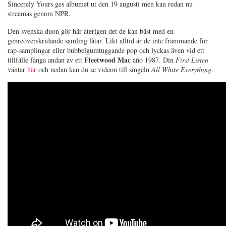
Sincerely Yours ges albumet ut den 19 augusti men kan redan nu
streamas genom NPR.
Den svenska duon gör här återigen det de kan bäst med en
genreöverskridande samling låtar. Likt alltid är de inte främmande för
rap-samplingar eller bubbelgumtuggande pop och lyckas även vid ett
Fleetwood Mac
tillfälle fånga andan av ett
año 1987. Din
First Listen
väntar
här
och nedan kan du se videon till singeln
All White Everything
.