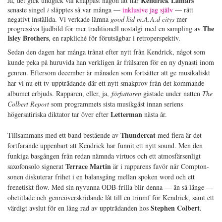
Kendrick Lamars
Ja, det gick undgick väl knappast någon att när
senaste singel
i
släpptes så var många —
inklusive jag själv
— rätt
negativt inställda. Vi verkade lämna
good
kid m.A.A.d citys
mer
The
progressiva ljudbild för mer traditionell nostalgi med en sampling av
Isley Brothers
, en rapkliché för förutsägbar i retroperspektiv.
Sedan den dagen har många trånat efter nytt från Kendrick, något som
kunde peka på huruvida han verkligen är frälsaren för en ny dynasti inom
genren. Eftersom december är månaden som fortsätter att ge musikaliskt
har vi nu ett tv-uppträdande där ett nytt smakprov från det kommande
albumet erbjuds. Rapparen, eller, ja,
författaren
gästade under natten
The
Colbert Report
som programmets sista musikgäst innan seriens
Letterman
högersatiriska diktator tar över efter
nästa år.
Thundercat
Tillsammans med ett band bestående av
med flera är det
fortfarande uppenbart att Kendrick har funnit ett nytt sound. Men den
funkiga basgången från redan nämnda virtuos och ett atmosfärsenligt
Terrace Martin
saxofonsolo signerat
är i rapparens favör när Compton-
sonen diskuterar frihet i en balansgång mellan spoken word och ett
frenetiskt flow. Med sin nyvunna ODB-frilla blir denna — än så länge —
obetitlade och genreöverskridande låt till en triumf för Kendrick, samt ett
Stephen Colbert
värdigt avslut för en lång rad av uppträdanden hos
.