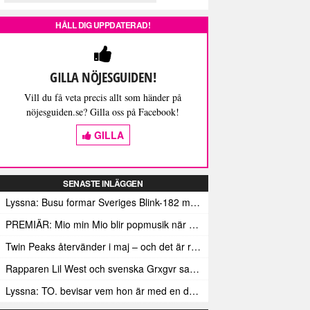
HÅLL DIG UPPDATERAD!
GILLA NÖJESGUIDEN!
Vill du få veta precis allt som händer på
nöjesguiden.se? Gilla oss på Facebook!
GILLA
SENASTE INLÄGGEN
Lyssna: Busu formar Sveriges Blink-182 med sin nya pop-punk-rap-låt
PREMIÄR: Mio min Mio blir popmusik när Ungdom släpper sin debutvideo
Twin Peaks återvänder i maj – och det är rena heroinet enligt Showtimes boss
Rapparen Lil West och svenska Grxgvr samarbetar på den egensinniga bangern Lie To You
Lyssna: TO. bevisar vem hon är med en debut gjord för framtiden