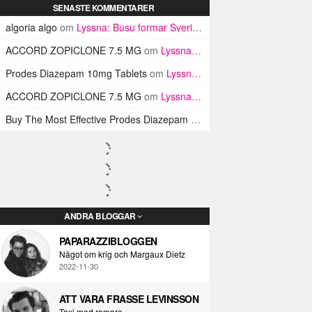
SENASTE KOMMENTARER
algoria algo
om
Lyssna: Busu formar Sveriges Blink-182 med sin nya pop-punk-rap-låt
ACCORD ZOPICLONE 7.5 MG
om
Lyssna: Busu formar Sveriges Blink-182 med sin nya pop-punk-rap-låt
Prodes Diazepam 10mg Tablets
om
Lyssna: Busu formar Sveriges Blink-182 med sin nya pop-punk-rap-låt
ACCORD ZOPICLONE 7.5 MG
om
Lyssna: Busu formar Sveriges Blink-182 med sin nya pop-punk-rap-låt
Buy The Most Effective Prodes Diazepam Tablets In UK
om
Lyssna: B
ANDRA BLOGGAR
PAPARAZZIBLOGGEN
Något om krig och Margaux Dietz
2022-11-30
ATT VARA FRASSE LEVINSSON
Taxi med romare