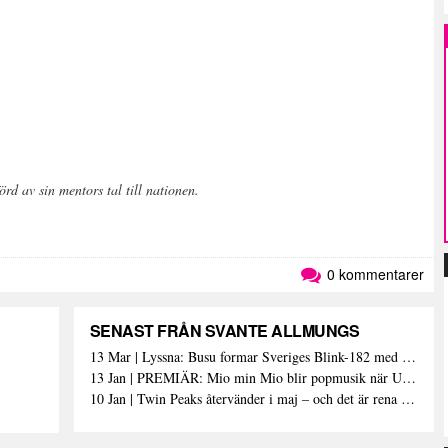
rd av sin mentors tal till nationen.
0 kommentarer
SENAST FRÅN SVANTE ALLMUNGS
13 Mar | Lyssna: Busu formar Sveriges Blink-182 med sin nya pop-punk-rap-låt
13 Jan | PREMIÄR: Mio min Mio blir popmusik när Ungdom släpper sin debutvideo
10 Jan | Twin Peaks återvänder i maj – och det är rena heroinet enligt Showtimes boss