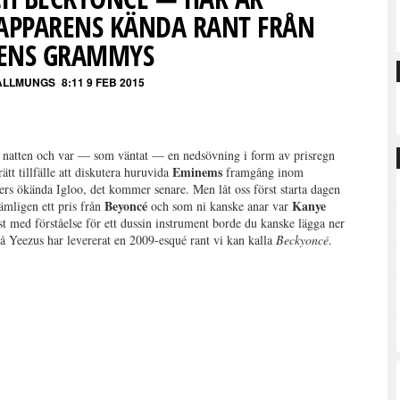
RAPPARENS KÄNDA RANT FRÅN
ENS GRAMMYS
ALLMUNGS
8:11 9 FEB 2015
natten och var — som väntat — en nedsövning i form av prisregn
Eminems
rätt tillfälle att diskutera huruvida
framgång inom
ers ökända Igloo, det kommer senare. Men låt oss först starta dagen
Beyoncé
Kanye
ämligen ett pris från
och som ni kanske anar var
ist med förståelse för ett dussin instrument borde du kanske lägga ner
, då Yeezus har levererat en 2009-esqué rant vi kan kalla
Beckyoncé
.