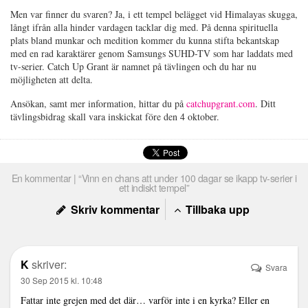
Men var finner du svaren? Ja, i ett tempel belägget vid Himalayas skugga,
långt ifrån alla hinder vardagen tacklar dig med. På denna spirituella
plats bland munkar och medition kommer du kunna stifta bekantskap
med en rad karaktärer genom Samsungs SUHD-TV som har laddats med
tv-serier. Catch Up Grant är namnet på tävlingen och du har nu
möjligheten att delta.
Ansökan, samt mer information, hittar du på
catchupgrant.com
. Ditt
tävlingsbidrag skall vara inskickat före den 4 oktober.
En kommentar | “Vinn en chans att under 100 dagar se ikapp tv-serier i
ett indiskt tempel”
Skriv kommentar
Tillbaka upp
K
skriver:
Svara
30 Sep 2015 kl. 10:48
Fattar inte grejen med det där… varför inte i en kyrka? Eller en