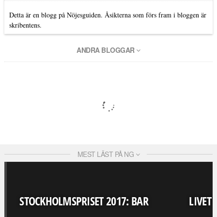
Detta är en blogg på Nöjesguiden. Åsikterna som förs fram i bloggen är
skribentens.
ANDRA BLOGGAR
MEST LÄST PÅ NG
STOCKHOLMSPRISET 2017: BAR
LIVET