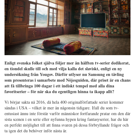
Enligt svenska folket själva följer mer än hälften tv-serier dedikerat,
en tiondel skulle till och med vilja kalla det slaviskt, enligt en ny
undersökning från Yougov. Därför utlyser nu Samsung en tävling
som presenteras i samarbete med Nöjesguiden, där priset är en chans
att få tillbringa 100 dagar i ett indiskt tempel med alla dina
favoritserier – för när ska du egentligen hinna ta ikapp allt?
Vi börjar sakta nå 2016, då hela 400 originalförfattade serier kommer
sändas i USA – vilket är mer än någonsin tidigare. Ifall du som tv-
entusiast ännu inte förstår varför människor fortfarande pratar om den där
sista scenen i en serie eller nyfunna hypen kring fantasyserier, har du här
en perfekt möjlighet till att finna svaren på dessa förbryllande frågor och
ta igen det du behöver inför nästa år.