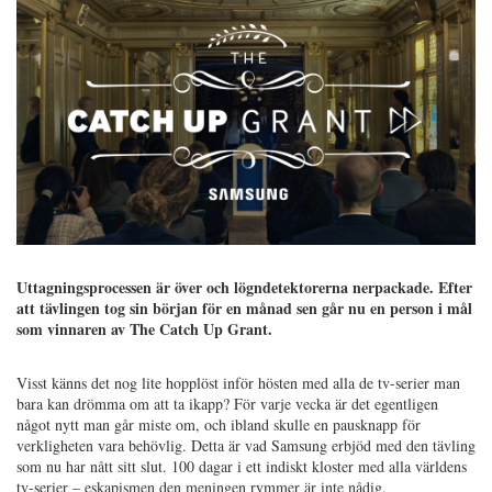
Uttagningsprocessen är över och lögndetektorerna nerpackade. Efter
att tävlingen tog sin början för en månad sen går nu en person i mål
som vinnaren av The Catch Up Grant.
Visst känns det nog lite hopplöst inför hösten med alla de tv-serier man
bara kan drömma om att ta ikapp? För varje vecka är det egentligen
något nytt man går miste om, och ibland skulle en pausknapp för
verkligheten vara behövlig. Detta är vad Samsung erbjöd med den tävling
som nu har nått sitt slut. 100 dagar i ett indiskt kloster med alla världens
tv-serier – eskapismen den meningen rymmer är inte nådig.