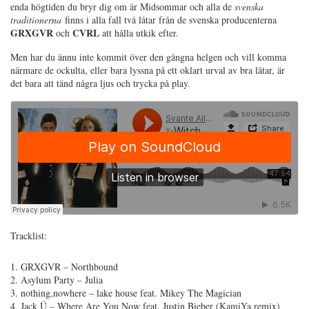
enda högtiden du bryr dig om är Midsommar och alla de
svenska
traditionerna
finns i alla fall två låtar från de svenska producenterna
GRXGVR
CVRL
och
att hålla utkik efter.
Men har du ännu inte kommit över den gångna helgen och vill komma
närmare de ockulta, eller bara lyssna på ett oklart urval av bra låtar, är
det bara att tänd några ljus och trycka på play.
Tracklist:
1. GRXGVR – Northbound
2. Asylum Party – Julia
3. nothing,nowhere – lake house feat. Mikey The Magician
4. Jack Ü – Where Are You Now feat. Justin Bieber (KamiYa remix)