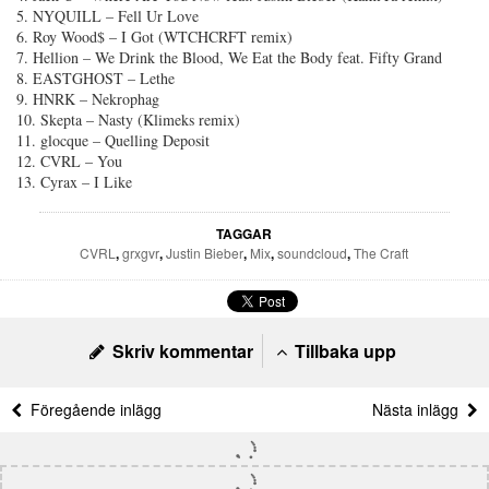
5. NYQUILL – Fell Ur Love
6. Roy Wood$ – I Got (WTCHCRFT remix)
7. Hellion – We Drink the Blood, We Eat the Body feat. Fifty Grand
8. EASTGHOST – Lethe
9. HNRK – Nekrophag
10. Skepta – Nasty (Klimeks remix)
11. glocque – Quelling Deposit
12. CVRL – You
13. Cyrax – I Like
TAGGAR
CVRL
,
grxgvr
,
Justin Bieber
,
Mix
,
soundcloud
,
The Craft
Skriv kommentar
Tillbaka upp
Föregående inlägg
Nästa inlägg