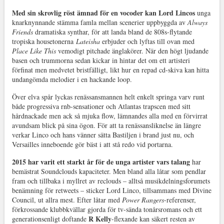
Med sin skrovlig röst ämnad för en vocoder kan Lord Lincos
unga
knarknynnande stämma famla mellan scenerier uppbyggda av
Always
Friends
dramatiska synthar, för att landa bland de 808s-flytande
tropiska housetonerna
Lateisha
erbjuder och lyftas till ovan med
Place Like This
vemodigt pitchade änglakörer. När den högt ljudande
basen och trummorna sedan kickar in hintar det om ett artisteri
förfinat men medvetet bristfälligt, likt hur en repad cd-skiva kan hitta
undangömda melodier i en hackande loop.
Över elva spår lyckas renässansmannen helt enkelt springa varv runt
både progressiva rnb-sensationer och Atlantas trapscen med sitt
hårdnackade men ack så mjuka flow, lämnandes alla med en förvirrat
avundsam blick på sina ögon. För att ta renässansliknelse än längre
verkar Linco och hans vänner sätta Bastiljen i brand just nu, och
Versailles inneboende gör bäst i att stå redo vid portarna.
2015 har varit ett starkt år för de unga artister vars talang
har
bemästrat Soundclouds kapaciteter. Men bland alla låtar som pendlar
fram och tillbaka i myllret av reclouds – alltså musikdelningsforumets
benämning för retweets – sticker Lord Linco, tillsammans med Divine
Council, ut allra mest. Efter låtar med
Power Rangers
-referenser,
förkrossande klubbkvällar gjorda för tv-sända tonårsromans och ett
R Kelly
generationsenligt doftande
-flexande kan säkert resten av