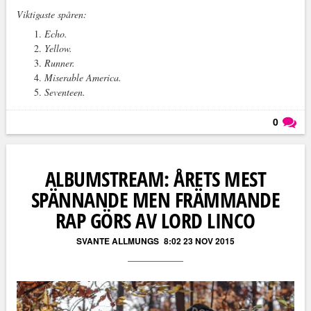
Viktigaste spåren:
Echo.
Yellow.
Runner.
Miserable America.
Seventeen.
0
Läs kommentarer (
0
)
ALBUMSTREAM: ÅRETS MEST
SPÄNNANDE MEN FRÄMMANDE
RAP GÖRS AV LORD LINCO
SVANTE ALLMUNGS
8:02 23 NOV 2015