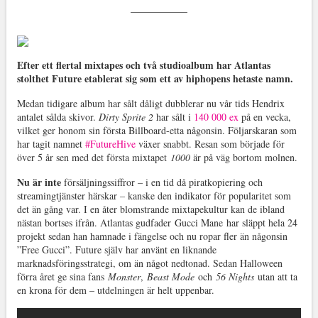
Efter ett flertal mixtapes och två studioalbum har Atlantas
stolthet Future etablerat sig som ett av hiphopens hetaste namn.
Medan tidigare album har sålt dåligt dubblerar nu vår tids Hendrix
antalet sålda skivor.
Dirty Sprite 2
har sålt i
140 000 ex
på en vecka,
vilket ger honom sin första Billboard-etta någonsin. Följarskaran som
har tagit namnet
#FutureHive
växer snabbt. Resan som började för
över 5 år sen med det första mixtapet
1000
är på väg bortom molnen.
Nu är inte
försäljningssiffror – i en tid då piratkopiering och
streamingtjänster härskar – kanske den indikator för popularitet som
det än gång var. I en åter blomstrande mixtapekultur kan de ibland
nästan bortses ifrån. Atlantas gudfader Gucci Mane har släppt hela 24
projekt sedan han hamnade i fängelse och nu ropar fler än någonsin
”Free Gucci”. Future själv har använt en liknande
marknadsföringsstrategi, om än något nedtonad. Sedan Halloween
förra året ge sina fans
Monster
,
Beast Mode
och
56 Nights
utan att ta
en krona för dem – utdelningen är helt uppenbar.