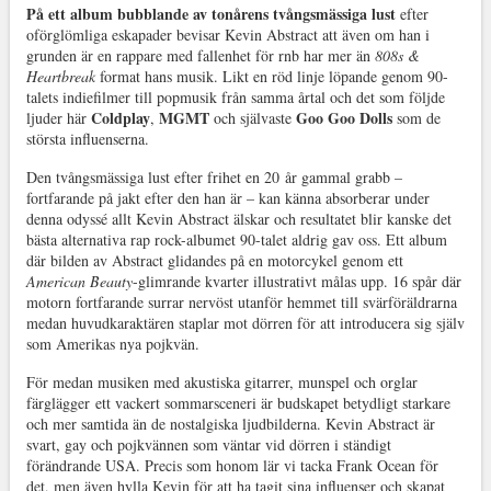
På ett album bubblande av tonårens tvångsmässiga lust
efter
oförglömliga eskapader bevisar Kevin Abstract att även om han i
grunden är en rappare med fallenhet för rnb har mer än
808s &
Heartbreak
format hans musik. Likt en röd linje löpande genom 90-
talets indiefilmer till popmusik från samma årtal och det som följde
Coldplay
MGMT
Goo Goo Dolls
ljuder här
,
och självaste
som de
största influenserna.
Den tvångsmässiga lust efter frihet en 20 år gammal grabb –
fortfarande på jakt efter den han är – kan känna absorberar under
denna odyssé allt Kevin Abstract älskar och resultatet blir kanske det
bästa alternativa rap rock-albumet 90-talet aldrig gav oss. Ett album
där bilden av Abstract glidandes på en motorcykel genom ett
American Beauty
-glimrande kvarter illustrativt målas upp. 16 spår där
motorn fortfarande surrar nervöst utanför hemmet till svärföräldrarna
medan huvudkaraktären staplar mot dörren för att introducera sig själv
som Amerikas nya pojkvän.
För medan musiken med akustiska gitarrer, munspel och orglar
färglägger ett vackert sommarsceneri är budskapet betydligt starkare
och mer samtida än de nostalgiska ljudbilderna. Kevin Abstract är
svart, gay och pojkvännen som väntar vid dörren i ständigt
förändrande USA. Precis som honom lär vi tacka Frank Ocean för
det, men även hylla Kevin för att ha tagit sina influenser och skapat