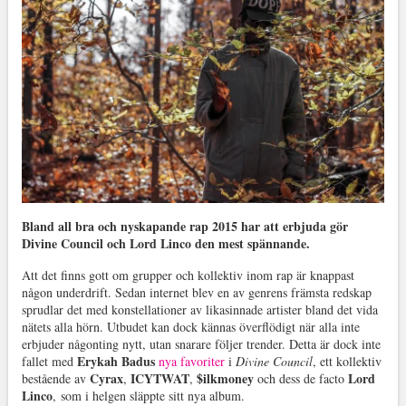
Bland all bra och nyskapande rap 2015 har att erbjuda gör
Divine Council och Lord Linco den mest spännande.
Att det finns gott om grupper och kollektiv inom rap är knappast
någon underdrift. Sedan internet blev en av genrens främsta redskap
sprudlar det med konstellationer av likasinnade artister bland det vida
nätets alla hörn. Utbudet kan dock kännas överflödigt när alla inte
erbjuder någonting nytt, utan snarare följer trender. Detta är dock inte
Erykah Badus
fallet med
nya favoriter
i
Divine Council
, ett kollektiv
Cyrax
ICYTWAT
$ilkmoney
Lord
bestående av
,
,
och dess de facto
Linco
, som i helgen släppte sitt nya album.