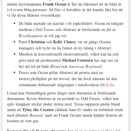
Frank Ocean
nästan mytomspunna
är fler än faktumet att de båda är
två svarta hbtq-personer. Så före vi fortsätter är det kanske lika bra att
vi får dessa likheter överstökade:
De båda startade sin karriär i ett rapkollektiv, Ocean en tidigare
medlem i
Odd Future
och Abstract är fortfarande en del av
Brockhampton
så vitt jag vet.
Christian
Kelly Clancy
Paret
och
var en gångs Oceans
managers och tycks nu ha funnit en ny talang i Abstract.
Musiken är konventionellt okonventionell, vilket kan ha och
Michael Uzowuru
göra med att producenten
har lagt ner en
hel del tid på både
Blond
och
American Boyfriend
.
Precis som Ocean gillar Abstract att posera med en
motorcykelhjälm på sitt huvud, det lär dock nämnas att den
sistnämnde debuterade stilgreppet i musikvideon till
Echo
.
Listan kan förmodligen göras längre men slutsatsen är fortfarande
densamma: Kevin Abstract är en produkt av Odd Future, vilket han
själv knappast sticker under stolen med. Texas-rapparen påstår bland
Tyler, the Creator
annat att
räddade hans liv under en turbulent tonår
med albumet
Bastard
, samt att Frank Oceans musik hjälpte honom att
komma ut som gay.
Kampen för att få vara sitt sanna jag
är en av många vi får ta del