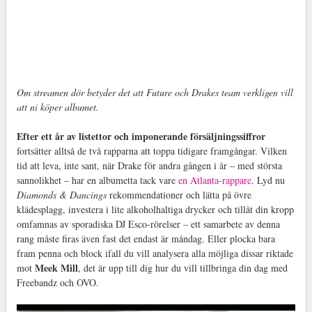
Om streamen dör betyder det att Future och Drakes team verkligen vill
att ni köper albumet.
Efter ett år av listettor och imponerande försäljningssiffror
fortsätter alltså de två rapparna att toppa tidigare framgångar. Vilken
tid att leva, inte sant, när Drake för andra gången i år – med största
sannolikhet – har en albumetta tack vare
en Atlanta-rappare
. Lyd nu
Diamonds & Dancings
rekommendationer och lätta på övre
klädesplagg, investera i lite alkoholhaltiga drycker och tillåt din kropp
omfamnas av sporadiska DJ Esco-rörelser – ett samarbete av denna
rang måste firas även fast det endast är måndag. Eller plocka bara
fram penna och block ifall du vill analysera alla möjliga dissar riktade
Meek Mill
mot
, det är upp till dig hur du vill tillbringa din dag med
Freebandz och OVO
.