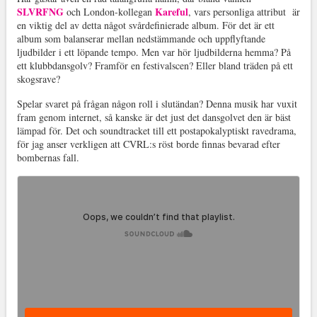
SLVRFNG
Kareful
och London-kollegan
, vars personliga attribut är
en viktig del av detta något svårdefinierade album. För det är ett
album som balanserar mellan nedstämmande och uppflyftande
ljudbilder i ett löpande tempo. Men var hör ljudbilderna hemma? På
ett klubbdansgolv? Framför en festivalscen? Eller bland träden på ett
skogsrave?
Spelar svaret på frågan någon roll i slutändan? Denna musik har vuxit
fram genom internet, så kanske är det just det dansgolvet den är bäst
lämpad för. Det och soundtracket till ett postapokalyptiskt ravedrama,
för jag anser verkligen att CVRL:s röst borde finnas bevarad efter
bombernas fall.