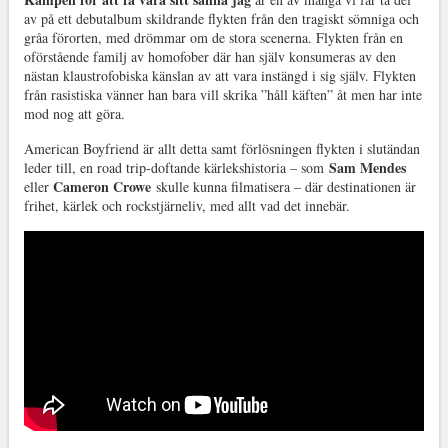
av på ett debutalbum skildrande flykten från den tragiskt sömniga och
gråa förorten, med drömmar om de stora scenerna. Flykten från en
oförstående familj av homofober där han själv konsumeras av den
nästan klaustrofobiska känslan av att vara instängd i sig själv. Flykten
från rasistiska vänner han bara vill skrika ”håll käften” åt men har inte
mod nog att göra.
American Boyfriend är allt detta samt förlösningen flykten i slutändan
Sam Mendes
leder till, en road trip-doftande kärlekshistoria – som
Cameron Crowe
eller
skulle kunna filmatisera – där destinationen är
frihet, kärlek och rockstjärneliv, med allt vad det innebär.