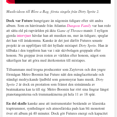
Musikvideon till Blow a Bag, första singeln från Dirty Sprite 2.
Dock var Future
hungrigare än någonsin tidigare efter sitt andra
album. Som en härrörande från Atlantas
Dungeon Family
var han redo
att sätta eld på rapvärlden på äkta
Game of Thrones
-manér. I nyligen
gjorda
intervjuer
hävdar han att musiken nu, mer än tidigare, speglar
det han vill åstakomma. Kanske är det just därför Futures senaste
projekt är en uppföljare till det hyllade mixtapet
Dirty Sprite
. Han är
tillbaka i den toppform han var i när skivbolagen greppade efter
honom. Nu greppar även resten av världen efter honom, något som
säkerligen har att göra med återkomsten till mixtapes.
Tillsammans med trogna producenter som Zaytoven och den yngre
förmågan Metro Boomin har Future nått den mångfacetterade och
ständigt medryckande ljudbild som genomsyrar hans musik.
Dirty
Sprite 2
är dock en prestation som främst den sistnämnda av
beatmakarna kan ta till sig: Metro Boomin har rört sina fingrar längst
pianotangenterna och trummaskinerna på hela 11 av 18 spår.
En del skulle
kanske anse att instrumentaler bestående av klassiska
traptrummor, synthslingor och atmosfäriska pads kan bli monotont
över ett album på 40 minuter. Dock gör Futures energi och kapacitet