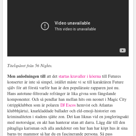
Titelspåret från 56 Nights.
Men anledningen till
att det
startas kravaller i köerna
till Futures
konserter är inte så simpel, istället måste vi se till karaktären Future
själv för att förstå varför han är den populäraste rapparen just nu.
Hans autotune-filtrerade refränger är lika givna som fängslande
komponenter. Och så pendlar han mellan hits om neonet i Magic City
(strippklubben som är polaren
DJ Escos
hemvist och Atlantas
klubbhjärta), knarkladdade ballader och eld-emoji-historier om
kriminaliteten i stadens sjätte zon. Det kan liknas vid en jongleringsakt
med motorsågar, en akt han hanterar utan att darra. Lägg där till den
påtagliga karisman och alla anekdoter om hur han har köpt hus åt sina
barns tre mammor så har du en fascinerande persona. Så pass