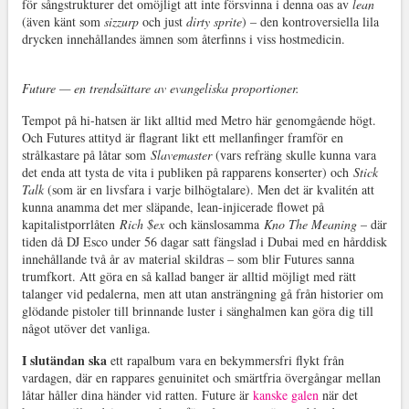
för sångstrukturer det omöjligt att inte försvinna i denna oas av
lean
(även känt som
sizzurp
och just
dirty sprite
) – den kontroversiella lila
drycken innehållandes ämnen som återfinns i viss hostmedicin.
Future — en trendsättare av evangeliska proportioner.
Tempot på hi-hatsen är likt alltid med Metro här genomgående högt.
Och Futures attityd är flagrant likt ett mellanfinger framför en
strålkastare på låtar som
Slavemaster
(vars refräng skulle kunna vara
det enda att tysta de vita i publiken på rapparens konserter) och
Stick
Talk
(som är en livsfara i varje bilhögtalare). Men det är kvalitén att
kunna anamma det mer släpande, lean-injicerade flowet på
kapitalistporrlåten
Rich $ex
och känslosamma
Kno The Meaning
– där
tiden då DJ Esco under 56 dagar satt fängslad i Dubai med en hårddisk
innehållande två år av material skildras – som blir Futures sanna
trumfkort. Att göra en så kallad banger är alltid möjligt med rätt
talanger vid pedalerna, men att utan ansträngning gå från historier om
glödande pistoler till brinnande luster i sänghalmen kan göra dig till
något utöver det vanliga.
I slutändan ska
ett rapalbum vara en bekymmersfri flykt från
vardagen, där en rappares genuinitet och smärtfria övergångar mellan
låtar håller dina händer vid ratten. Future är
kanske galen
när det