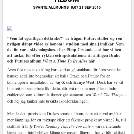
SVANTE ALLMUNGS
8:07 21 SEP 2015
”Vem lät egentligen detta ske?” är frågan Future ställer sig i en
nyligen släppt video av honom i studion med sina jämlikar. Vem
det än var – skivbolagsboss eller Pimp C:s ande – så har vi hen
att tacka, för efter rykten och sp
ekulationer är äntligen Drake
och Futures album
här.
What A Time To Be Alive
Även fast raps utveckling bara verkar gå snabbare för åren vore det
kanske ändå lite högmodigt att kalla Drake och Future för en
Jay-Z
Kanye West
kontemporär installation av
och
. Dock har vi väl
inte sett ett samarbete likt detta, där två rappare mer eller mindre
etablerade som kulturella ikoner går samman, sen
Watch The Throne
–
och nej jag tänker inte ursäkta ikonförklaringen.
Men är det, precis som Drakes senaste album, bara ett urval av låtar
mer lämpliga för ett mixtape eller ett faktiskt projekt av värde? Ja, till
skillnad från
If You’re Reading This It’s Too Late
– vars irriterande
långa namn inte behöver känna sig ensamt längre – har vi här faktiskt