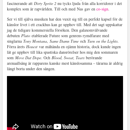
fascinerande att
Dirty Sprite 2
nu tycks ljuda från alla korridorer i det
komplex som är rapvärlden. Till och med Nas gav en
co-sign
.
Ser vi till själva musiken har den vuxit sig till en perfekt kapsel för de
känslor livet i ett crackhus kan ge upphov till. Med det sagt uppskattar
jag de tidigare kommersiella försöken. Den galaxomvälvande
debuten
Pluto
etablerade Future som genrens rymdfarare med
singlarna
Tony Montana
,
Same Damn Time
och
Turn on the Lights
.
Förra årets
Honest
var måhända en ojämn historia, dock kunde ingen
låt ge upphov till lika spastiska dansrörelser hos mig den sommaren
som
Move Dat Dope
. Och
Blood, Sweat, Tears
berörande
arenaallsång är rapparens kanske mest känslosamma – tårarna är aldrig
långt borta under den sången.