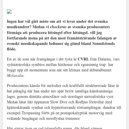
Ingen har väl gått miste om att vi lever under det svenska
musikundret? Medan vi
av svenska producenters
chockeras
förmåga att producera hitsingel efter hitsingel, vill jag
fortfarande mena på att den mest framåtsträvande falangen av
svenskt musikskapande befinner sig gömd bland Soundclouds
flöde.
CVRL
En av de som når framgångar i det tysta är
från Dalarna, vars
sydstatstrolska symbios mellan häxhouse och egensinnig trap har
byggt upp ett momentum som når sitt klimax med debutalbumet
Melatodin
.
Producentens känsla för melodier och kraftfullt strukturerade låtar är
här påtaglig när han under nio spår berör samtliga känslomässiga
lager, genom dimtäta atmosfärer och storslaget surrealistiska vyer.
Medan låtar likt öppnaren Slow Dive och Rodljus förtrollar med
hjärteskärande synthar och hypnotiserande röstsamplingar, dundrar till
exempel Trespassing förbi på en postapokalyptisk motorväg med
vrålande basgångar och mordlystna trummor.
Här gästar även en rad talangfulla namn, där bland vännen