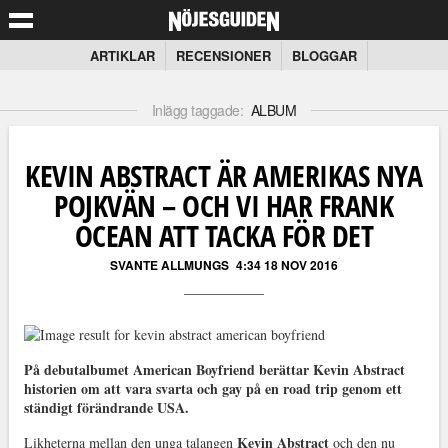
ARTIKLAR
RECENSIONER
BLOGGAR
Inlägg taggade:
ALBUM
KEVIN ABSTRACT ÄR AMERIKAS NYA
POJKVÄN – OCH VI HAR FRANK
OCEAN ATT TACKA FÖR DET
SVANTE ALLMUNGS
4:34 18 NOV 2016
På debutalbumet American Boyfriend berättar Kevin Abstract
historien om att vara svarta och gay på en road trip genom ett
ständigt förändrande USA.
Kevin Abstract
Likheterna mellan den unga talangen
och den nu