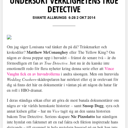
UNDERSÖKT VERKLIGHETENS TRUE
DETECTIVE
SVANTE ALLMUNGS
6:28 2 OKT 2014
Om jag säger Louisana vad tänker du på då? Träskmarker och
Matthew McConaughey
krokodiler?
eller The Yellow King? Om
någon av dessa poppar upp i huvudet – främst de senare två – är du
förmodligen ett fan av
True Detective
. Just nu är du kanske inte
emotionellt redo för flera nyheter kring denna serie efter att
Vince
Vaughn fick en av huvudrollerna
i andra säsongen. Men om huruvida
Wedding Crashers
-skådespelaren har mörkret eller ej är orelevant för
dig så finns det här en dokumentär i väntan på att någon du hatar får
en roll i HBO-dramat.
I deras ständiga sökan efter att göra de mest banala dokumentärer om
Snoop Dogg
några av vår världs hemskaste historier – samt
, syra och
annat kidsen gillar – har nu
Vice
tagit sig an den sanna historien
Nic Pizzolatto
bakom True Detective. Seriens skapare
har nämligen
inte hymlat om faktumet att en rad fakta och fiktion inspirerade hans
skrivande – till exempel är hela mytolgin baserad på en bok han inte