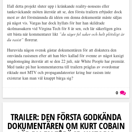
Ifall detta projekt sluter upp i kränkande reality-nonsens eller
tankeväckande möten återstår att se, den första trailern erbjuder dock
mest av det förstnämnda då idéen om denna dokumentär måste säljas
på något vis. Vargas har dock hyllats för hur han skildrade
skolmassakern vid Virgina Tech för 8 år sen, och lär säkerligen göra
sitt bästa när kommentarer likt
”du säger fel saker och helt plötsligt är
du rasist”
florerar.
Huruvida någon svensk gästar dokumentären för att diskutera den
omvända rasismen efter att han blev kallad för svenne av något kaxigt
ungdomsgäng återstår att se den 22 juli, när White People har premiär.
Med tanke på hur kommentarerna till trailern präglas av svordomar
riktade mot MTV och propagandateorier kring hur rasism inte
existerar kan man väl knappt bärga sig?
0
Läs kommentarer (
0
)
TRAILER: DEN FÖRSTA GODKÄNDA
DOKUMENTÄREN OM KURT COBAIN