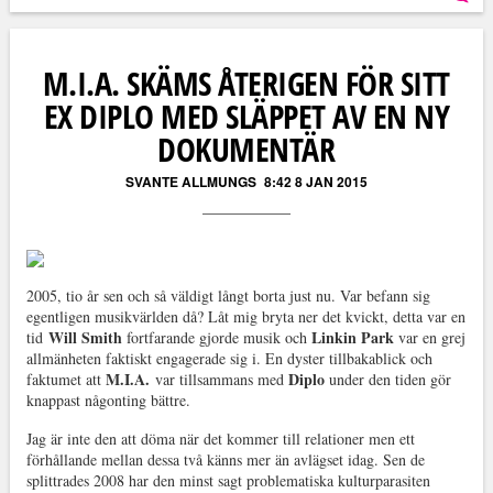
Läs kommentarer (
0
)
M.I.A. SKÄMS ÅTERIGEN FÖR SITT
EX DIPLO MED SLÄPPET AV EN NY
DOKUMENTÄR
SVANTE ALLMUNGS
8:42 8 JAN 2015
2005, tio år sen och så väldigt långt borta just nu. Var befann sig
egentligen musikvärlden då? Låt mig bryta ner det kvickt, detta var en
Will Smith
Linkin Park
tid
fortfarande gjorde musik och
var en grej
allmänheten faktiskt engagerade sig i. En dyster tillbakablick och
M.I.A.
Diplo
faktumet att
var tillsammans med
under den tiden gör
knappast någonting bättre.
Jag är inte den att döma när det kommer till relationer men ett
förhållande mellan dessa två känns mer än avlägset idag. Sen de
splittrades 2008 har den minst sagt problematiska kulturparasiten