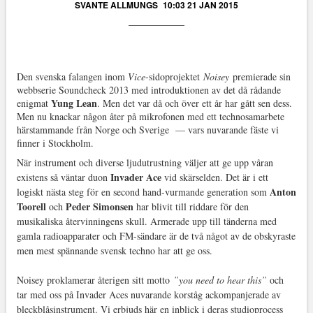
SVANTE ALLMUNGS
10:03 21 JAN 2015
Den svenska falangen inom
Vice
-sidoprojektet
Noisey
premierade sin
webbserie Soundcheck 2013 med introduktionen av det då rådande
Yung Lean
enigmat
. Men det var då och över ett år har gått sen dess.
Men nu knackar någon åter på mikrofonen med ett technosamarbete
härstammande från Norge och Sverige — vars nuvarande fäste vi
finner i Stockholm.
När instrument och diverse ljudutrustning väljer att ge upp våran
Invader Ace
existens så väntar duon
vid skärselden. Det är i ett
Anton
logiskt nästa steg för en second hand-vurmande generation som
Toorell
Peder Simonsen
och
har blivit till riddare för den
musikaliska återvinningens skull. Armerade upp till tänderna med
gamla radioapparater och FM-sändare är de två något av de obskyraste
men mest spännande svensk techno har att ge oss.
Noisey proklamerar återigen sitt motto
”you need to hear this”
och
tar med oss på Invader Aces nuvarande korståg ackompanjerade av
bleckblåsinstrument. Vi erbjuds här en inblick i deras studioprocess