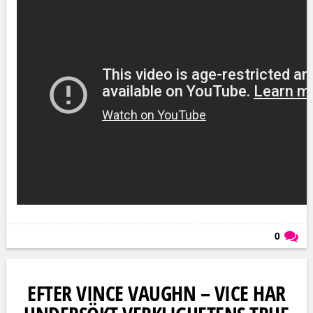
0
Läs kommentarer (
0
)
EFTER VINCE VAUGHN – VICE HAR