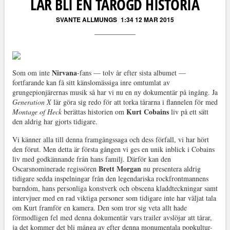
LÄR BLI EN TÅRÖGD HISTORIA
SVANTE ALLMUNGS
1:34 12 MAR 2015
Nirvana
Som om inte
-fans — tolv år efter sista albumet —
fortfarande kan få sitt känslomässiga inre omtumlat av
grungepionjärernas musik så har vi nu en ny dokumentär på ingång. Ja
Generation X
lär göra sig redo för att torka tårarna i flannelen för med
Kurt Cobains
Montage of Heck
berättas historien om
liv på ett sätt
den aldrig har gjorts tidigare.
Vi känner alla till denna framgångssaga och dess förfall, vi har hört
den förut. Men detta är första gången vi ges en unik inblick i Cobains
liv med godkännande från hans familj. Därför kan den
Brett Morgan
Oscarsnominerade regissören
nu presentera aldrig
tidigare sedda inspelningar från den legendariska rockfrontmannens
barndom, hans personliga konstverk och obscena kladdteckningar samt
intervjuer med en rad viktiga personer som tidigare inte har väljat tala
om Kurt framför en kamera. Den som tror sig veta allt hade
förmodligen fel med denna dokumentär vars trailer avslöjar att tårar,
ja det kommer det bli många av efter denna monumentala popkultur-