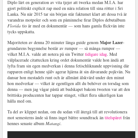
Diplo lärt en generation av vita tjejer att twerka medan M.I.A. har
gjort politiskt explicit rap med en nära relation till sina rötter i Sri
Lanka. Nu när 2015 tar sin början står faktumet klart att dessa två är
varandras motpoler och som en påminnelse firar Diplos debutalbum
Florida
tio år med en dokumentär — som hans gamla flickvän inte
tycks uppskatta.
Major Lazer
Majoriteten av denna 20 minuter långa guide genom
-
grundarens begynnelse består av rumpor — så många rumpor —
vilket M.I.A. valde att notera på sin Twitter
tidigare idag
. Med
välplacerade citattecken kring ordet dokumentär valde hon ändå att
lyfta fram sin egen medverkan i denna fetischliknande uppvisning där
rapparen enligt henne själv agerar hjärna åt sin dåvarande pojkvän. Nu
dansar hon mestadels runt och är allmänt älskvärd under den minut
hon medverkar — vilket är egentligen allt du behöver en torsdag som
denna — men jag vågar påstå att budskapet bakom tweeten var att den
brittiska producenten har tappar stinget, vilket flera säkerligen kan
hålla med om.
Ta del av klippet nedan, om du sedan vill återgå till att revolutionera
mot semesterns ände så finns inget bättre soundtrack än
titelspåret
från
hennes senaste album
Matangi
.