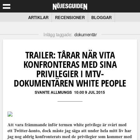
ARTIKLAR
RECENSIONER
BLOGGAR
Inlägg taggade:
dokumentär
TRAILER: TÅRAR NÄR VITA
KONFRONTERAS MED SINA
PRIVILEGIER I MTV-
DOKUMENTÄREN WHITE PEOPLE
SVANTE ALLMUNGS
10:00 9 JUL 2015
Att vara främmande inför termen white privilege är svårt med
ett Twitter-konto, dock måste jag säga att under hela mitt liv har
jag nog aldrig konfronterats med de
privilegier som kommer med