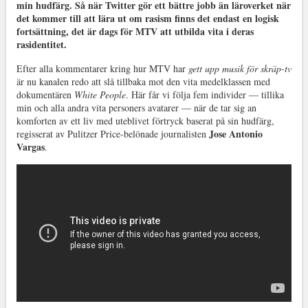
min hudfärg. Så när Twitter gör ett bättre jobb än läroverket när
det kommer till att lära ut om rasism finns det endast en logisk
fortsättning, det är dags för MTV att utbilda vita i deras
rasidentitet.
Efter alla kommentarer kring hur MTV har
gett upp musik för skräp-tv
är nu kanalen redo att slå tillbaka mot den vita medelklassen med
dokumentären
White People
. Här får vi följa fem individer — tillika
min och alla andra vita personers avatarer — när de tar sig an
komforten av ett liv med uteblivet förtryck baserat på sin hudfärg,
Jose Antonio
regisserat av Pulitzer Price-belönade journalisten
Vargas
.