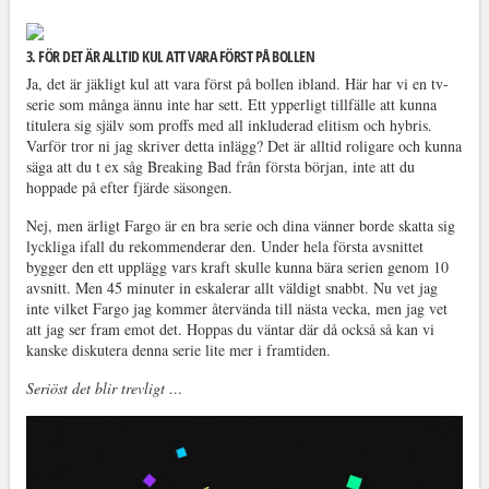
3. FÖR DET ÄR ALLTID KUL ATT VARA FÖRST PÅ BOLLEN
Ja, det är jäkligt kul att vara först på bollen ibland. Här har vi en tv-
serie som många ännu inte har sett. Ett ypperligt tillfälle att kunna
titulera sig själv som proffs med all inkluderad elitism och hybris.
Varför tror ni jag skriver detta inlägg? Det är alltid roligare och kunna
säga att du t ex såg Breaking Bad från första början, inte att du
hoppade på efter fjärde säsongen.
Nej, men ärligt Fargo är en bra serie och dina vänner borde skatta sig
lyckliga ifall du rekommenderar den. Under hela första avsnittet
bygger den ett upplägg vars kraft skulle kunna bära serien genom 10
avsnitt. Men 45 minuter in eskalerar allt väldigt snabbt. Nu vet jag
inte vilket Fargo jag kommer återvända till nästa vecka, men jag vet
att jag ser fram emot det. Hoppas du väntar där då också så kan vi
kanske diskutera denna serie lite mer i framtiden.
Seriöst det blir trevligt …