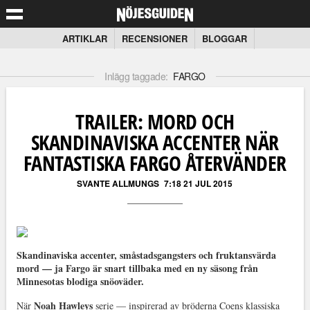
ARTIKLAR
RECENSIONER
BLOGGAR
Inlägg taggade:
FARGO
TRAILER: MORD OCH
SKANDINAVISKA ACCENTER NÄR
FANTASTISKA FARGO ÅTERVÄNDER
SVANTE ALLMUNGS
7:18 21 JUL 2015
Skandinaviska accenter, småstadsgangsters och fruktansvärda
mord — ja Fargo är snart tillbaka med en ny säsong från
Minnesotas blodiga snöoväder.
Noah Hawleys
När
serie — inspirerad av bröderna Coens klassiska