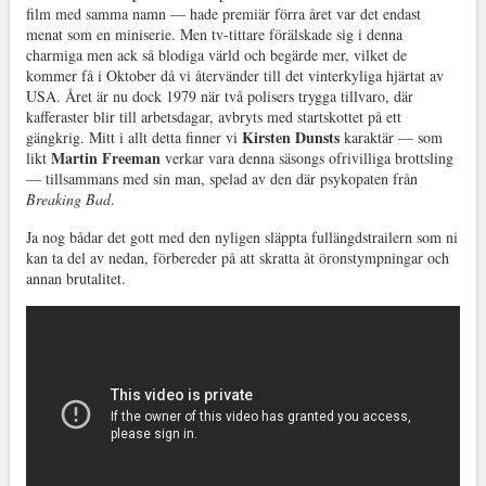
film med samma namn — hade premiär förra året var det endast
menat som en miniserie. Men tv-tittare förälskade sig i denna
charmiga men ack så blodiga värld och begärde mer, vilket de
kommer få i Oktober då vi återvänder till det vinterkyliga hjärtat av
USA. Året är nu dock 1979 när två polisers trygga tillvaro, där
kafferaster blir till arbetsdagar, avbryts med startskottet på ett
Kirsten Dunsts
gängkrig. Mitt i allt detta finner vi
karaktär — som
Martin Freeman
likt
verkar vara denna säsongs ofrivilliga brottsling
— tillsammans med sin man, spelad av den där psykopaten från
Breaking Bad
.
Ja nog bådar det gott med den nyligen släppta fullängdstrailern som ni
kan ta del av nedan, förbereder på att skratta åt öronstympningar och
annan brutalitet.