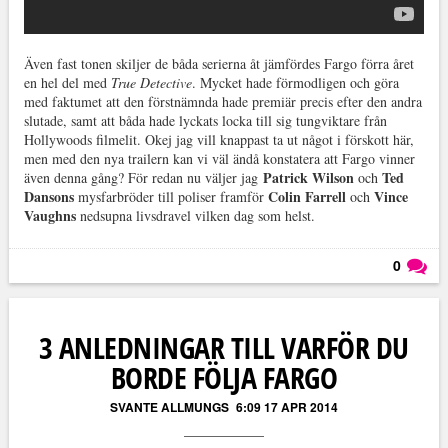
Även fast tonen skiljer de båda serierna åt jämfördes Fargo förra året
en hel del med
True Detective
. Mycket hade förmodligen och göra
med faktumet att den förstnämnda hade premiär precis efter den andra
slutade, samt att båda hade lyckats locka till sig tungviktare från
Hollywoods filmelit. Okej jag vill knappast ta ut något i förskott här,
men med den nya trailern kan vi väl ändå konstatera att Fargo vinner
Patrick Wilson
Ted
även denna gång? För redan nu väljer jag
och
Dansons
Colin Farrell
Vince
mysfarbröder till poliser framför
och
Vaughns
nedsupna livsdravel vilken dag som helst.
0
Läs kommentarer (
0
)
3 ANLEDNINGAR TILL VARFÖR DU
BORDE FÖLJA FARGO
SVANTE ALLMUNGS
6:09 17 APR 2014