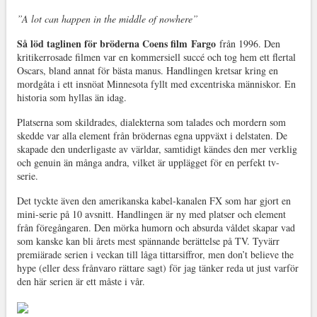
”A lot can happen in the middle of nowhere”
Så löd taglinen för bröderna Coens film Fargo
från 1996. Den
kritikerrosade filmen var en kommersiell succé och tog hem ett flertal
Oscars, bland annat för bästa manus. Handlingen kretsar kring en
mordgåta i ett insnöat Minnesota fyllt med excentriska människor. En
historia som hyllas än idag.
Platserna som skildrades, dialekterna som talades och mordern som
skedde var alla element från brödernas egna uppväxt i delstaten. De
skapade den underligaste av världar, samtidigt kändes den mer verklig
och genuin än många andra, vilket är upplägget för en perfekt tv-
serie.
Det tyckte även den amerikanska kabel-kanalen FX som har gjort en
mini-serie på 10 avsnitt. Handlingen är ny med platser och element
från föregångaren. Den mörka humorn och absurda våldet skapar vad
som kanske kan bli årets mest spännande berättelse på TV. Tyvärr
premiärade serien i veckan till låga tittarsiffror, men don’t believe the
hype (eller dess frånvaro rättare sagt) för jag tänker reda ut just varför
den här serien är ett måste i vår.