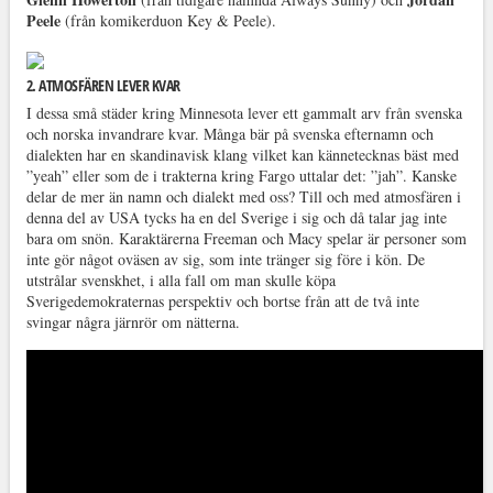
Peele
(från komikerduon Key & Peele).
2. ATMOSFÄREN LEVER KVAR
I dessa små städer kring Minnesota lever ett gammalt arv från svenska
och norska invandrare kvar. Många bär på svenska efternamn och
dialekten har en skandinavisk klang vilket kan kännetecknas bäst med
”yeah” eller som de i trakterna kring Fargo uttalar det: ”jah”. Kanske
delar de mer än namn och dialekt med oss? Till och med atmosfären i
denna del av USA tycks ha en del Sverige i sig och då talar jag inte
bara om snön. Karaktärerna Freeman och Macy spelar är personer som
inte gör något oväsen av sig, som inte tränger sig före i kön. De
utstrålar svenskhet, i alla fall om man skulle köpa
Sverigedemokraternas perspektiv och bortse från att de två inte
svingar några järnrör om nätterna.