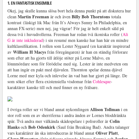
1. EN FANTASTISK ENSEMBLE
Okej, jag skulle kunna slösa bort hela denna punkt på att diskutera hur
Martin Freeman
Billy Bob Thorntons
clean
är och även
totala
kontrast (läskigt lik Mac från
It’s Always Sunny In Philadelphia, en
annan FX-serie) men nej, jag vägrar! För jag är helt enkelt såld på
dessa två i huvudrollerna. Freeman har redan två ikoniska roller (
Ali
G är inte inkluderad
) i sin resumé men kanske har han här en mindre
kultklassifikation. I rollen som Lester Nygaard (en karaktär inspirerad
William H Macys
av
från föregångaren) är han en ständig förlorare
som efter att ha gjorts till åtlöje stöter på Lorne Malvo, en
lönnmördare som för förödelse med sig. Lester är inte medveten om
att han ingår en pakt med djävulen. Thornton spelar denna djävel
Lorne med mer kyla och inlevelse än vad han har gjort på länge. De
som söker efter flera existensiella visdomar från
Cohlesque
-
karaktärer kanske till och med finner en ny frälsare.
Allison Tollman
I övriga roller ser vi bland annat nykomlingen
i en
stor roll som en av sherriferna i andra änden av Lornes bloddränkta
Colin
spår. Två andra mer välkända skådespelare i polisroller är
Hanks
Bob Odenkirk
och
(Saul från Breaking Bad). Andra talanger
Oliver Platt
vars karaktärer än ska introduceras är bland annat
,
Glenn Howerton
Jordan
(från tidigare nämnda Always Sunny) och