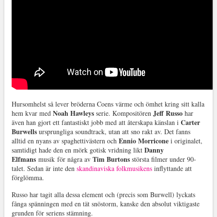
Hursomhelst så lever bröderna Coens värme och ömhet kring sitt kalla
Noah Hawleys
Jeff Russo
hem kvar med
serie. Kompositören
har
Carter
även han gjort ett fantastiskt jobb med att återskapa känslan i
Burwells
ursprungliga soundtrack, utan att sno rakt av. Det fanns
Ennio Morricone
alltid en nyans av spaghettivästern och
i originalet,
Danny
samtidigt hade den en mörk gotisk vridning likt
Elfmans
Tim Burtons
musik för några av
största filmer under 90-
talet. Sedan är inte den
skandinaviska folkmusikens
inflyttande att
förglömma.
Russo har tagit alla dessa element och (precis som Burwell) lyckats
fånga spänningen med en tät snöstorm, kanske den absolut viktigaste
grunden för seriens stämning.