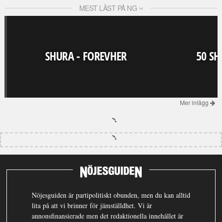
MEST LÄST PÅ NG
SHURA - FOREVHER
50 SH
Mer inlägg
Nöjesguiden är partipolitiskt obunden, men du kan alltid
lita på att vi brinner för jämställdhet. Vi är
annonsfinansierade men det redaktionella innehållet är