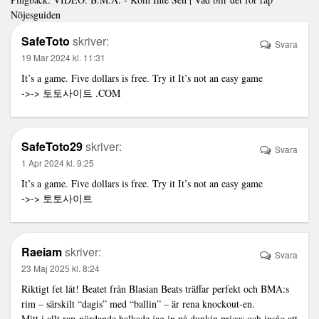
Nöjesguiden
SafeToto
skriver:
Svara
19 Mar 2024 kl. 11:31
It’s a game. Five dollars is free. Try it It’s not an easy game
->->
토토사이트
.COM
SafeToto29
skriver:
Svara
1 Apr 2024 kl. 9:25
It’s a game. Five dollars is free. Try it It’s not an easy game
->->
토토사이트
Raeiam
skriver:
Svara
23 Maj 2025 kl. 8:24
Riktigt fet låt! Beatet från Blasian Beats träffar perfekt och BMA:s
rim – särskilt “dagis” med “ballin” – är rena knockout-en.
Mitt i allt rap-nördande halkade jag in på
dunkin prices
och insåg att