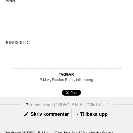
/Petter
BONUSBILD:
TAGGAR
B.M.A.
,
Blasian Beats
,
falkenberg
7
kommentarer | “VIDEO: B.M.A. – ”Min blatte””
Skriv kommentar
Tillbaka upp
Pingback:
VIDEO: B.M.A. - Kom Inte Sen | Vad blir det för rap