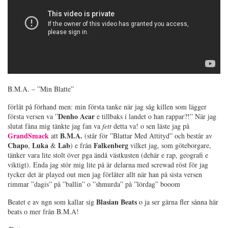
B.M.A. – ”Min Blatte”
förlåt på förhand men: min första tanke när jag såg killen som lägger
Denho
Acar
första versen va ”
e tillbaks i landet o han rappar?!” När jag
slutat fåna mig tänkte jag fan va
fett
detta va! o sen läste jag på
GrandSmack
B.M.A.
att
(står för ”Blattar Med Attityd” och består av
Chapo
Luka
Lab
Falkenberg
,
&
) e från
vilket jag, som göteborgare,
tänker vara lite stolt över pga ändå västkusten (dehär e rap, geografi e
viktigt). Enda jag stör mig lite på är delarna med screwad röst för jag
tycker det är played out men jag förlåter allt när han på sista versen
rimmar ”dagis” på ”ballin” o ”shmurda” på ”lördag” booom
Blasian
Beats
Beatet e av ngn som kallar sig
o ja ser gärna fler sånna här
beats o mer från B.M.A!