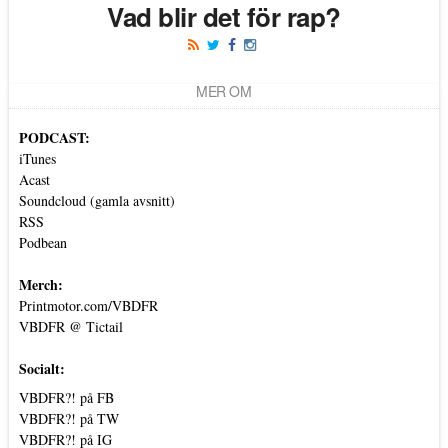
Vad blir det för rap?
MER OM
PODCAST:
iTunes
Acast
Soundcloud (gamla avsnitt)
RSS
Podbean
Merch:
Printmotor.com/VBDFR
VBDFR @ Tictail
Socialt:
VBDFR?! på FB
VBDFR?! på TW
VBDFR?! på IG