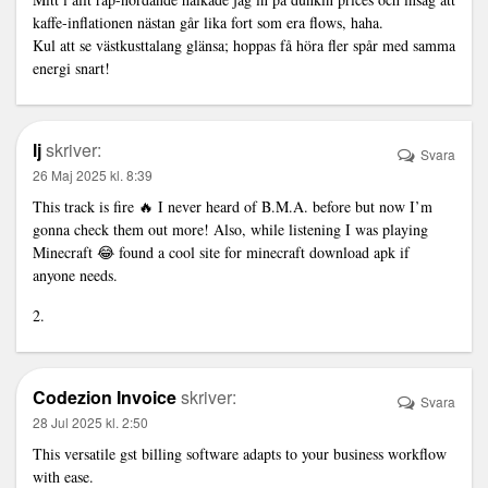
kaffe-inflationen nästan går lika fort som era flows, haha.
Kul att se västkusttalang glänsa; hoppas få höra fler spår med samma
energi snart!
lj
skriver:
Svara
26 Maj 2025 kl. 8:39
This track is fire 🔥 I never heard of B.M.A. before but now I’m
gonna check them out more! Also, while listening I was playing
Minecraft 😂 found a cool site for
minecraft download apk
if
anyone needs.
2.
Codezion Invoice
skriver:
Svara
28 Jul 2025 kl. 2:50
This versatile
gst billing software
adapts to your business workflow
with ease.