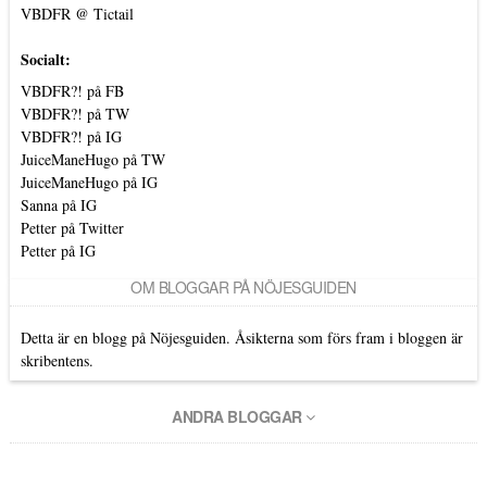
VBDFR @ Tictail
Socialt:
VBDFR?! på FB
VBDFR?! på TW
VBDFR?! på IG
JuiceManeHugo på TW
JuiceManeHugo på IG
Sanna på IG
Petter på Twitter
Petter på IG
OM BLOGGAR PÅ NÖJESGUIDEN
Detta är en blogg på Nöjesguiden. Åsikterna som förs fram i bloggen är
skribentens.
ANDRA BLOGGAR