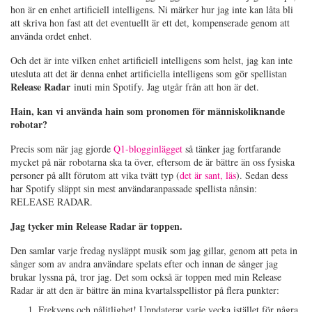
hon är en enhet artificiell intelligens. Ni märker hur jag inte kan låta bli
att skriva hon fast att det eventuellt är ett det, kompenserade genom att
använda ordet enhet.
Och det är inte vilken enhet artificiell intelligens som helst, jag kan inte
utesluta att det är denna enhet artificiella intelligens som gör spellistan
Release Radar
inuti min Spotify. Jag utgår från att hon är det.
Hain, kan vi använda hain som pronomen för människoliknande
robotar?
Precis som när jag gjorde
Q1-blogginlägget
så tänker jag fortfarande
mycket på när robotarna ska ta över, eftersom de är bättre än oss fysiska
personer på allt förutom att vika tvätt typ (
det är sant, läs
). Sedan dess
har Spotify släppt sin mest användaranpassade spellista nånsin:
RELEASE RADAR.
Jag tycker min Release Radar är toppen.
Den samlar varje fredag nysläppt musik som jag gillar, genom att peta in
sånger som av andra användare spelats efter och innan de sånger jag
brukar lyssna på, tror jag. Det som också är toppen med min Release
Radar är att den är bättre än mina kvartalsspellistor på flera punkter:
Frekvens och pålitlighet! Uppdaterar varje vecka istället för några