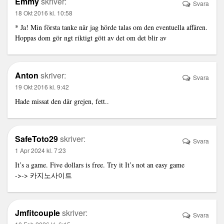
Emmy
skriver:
Svara
18 Okt 2016 kl. 10:58
* Ja! Min första tanke när jag hörde talas om den eventuella affären.
Hoppas dom gör ngt riktigt gött av det om det blir av
Anton
skriver:
Svara
19 Okt 2016 kl. 9:42
Hade missat den där grejen, fett..
SafeToto29
skriver:
Svara
1 Apr 2024 kl. 7:23
It’s a game. Five dollars is free. Try it It’s not an easy game
->->
카지노사이트
Jmfitcouple
skriver:
Svara