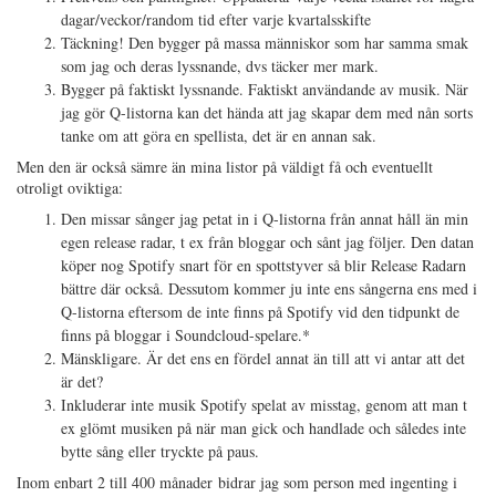
dagar/veckor/random tid efter varje kvartalsskifte
Täckning! Den bygger på massa människor som har samma smak
som jag och deras lyssnande, dvs täcker mer mark.
Bygger på faktiskt lyssnande. Faktiskt användande av musik. När
jag gör Q-listorna kan det hända att jag skapar dem med nån sorts
tanke om att göra en spellista, det är en annan sak.
Men den är också sämre än mina listor på väldigt få och eventuellt
otroligt oviktiga:
Den missar sånger jag petat in i Q-listorna från annat håll än min
egen release radar, t ex från bloggar och sånt jag följer. Den datan
köper nog Spotify snart för en spottstyver så blir Release Radarn
bättre där också. Dessutom kommer ju inte ens sångerna ens med i
Q-listorna eftersom de inte finns på Spotify vid den tidpunkt de
finns på bloggar i Soundcloud-spelare.*
Mänskligare. Är det ens en fördel annat än till att vi antar att det
är det?
Inkluderar inte musik Spotify spelat av misstag, genom att man t
ex glömt musiken på när man gick och handlade och således inte
bytte sång eller tryckte på paus.
Inom enbart 2 till 400 månader bidrar jag som person med ingenting i