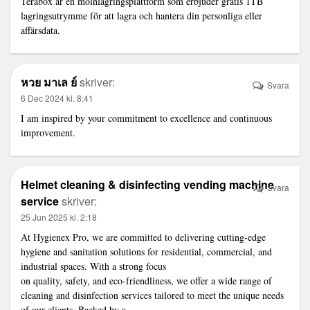
Terabox
är en molnlagringsplattform som erbjuder gratis 1TB
lagringsutrymme för att lagra och hantera din personliga eller
affärsdata.
หวย มาเล ย์
skriver:
Svara
6 Dec 2024 kl. 8:41
I am inspired by your commitment to excellence and continuous
improvement.
Helmet cleaning & disinfecting vending machine
Svara
service
skriver:
25 Jun 2025 kl. 2:18
At Hygienex Pro, we are committed to delivering cutting-edge
hygiene and sanitation solutions for residential, commercial, and
industrial spaces. With a strong focus
on quality, safety, and eco-friendliness, we offer a wide range of
cleaning and disinfection services tailored to meet the unique needs
of our clients. Backed by a