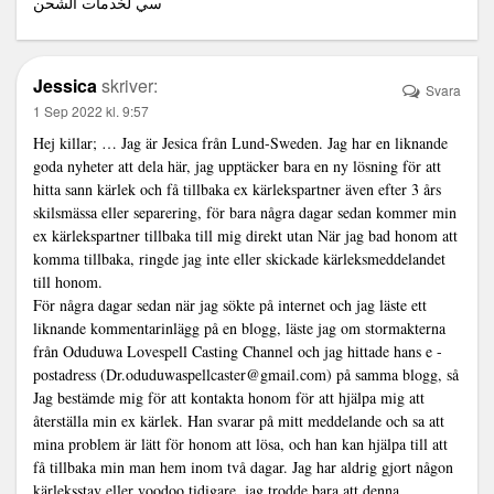
سي لخدمات الشحن
Jessica
skriver:
Svara
1 Sep 2022 kl. 9:57
Hej killar; … Jag är Jesica från Lund-Sweden. Jag har en liknande
goda nyheter att dela här, jag upptäcker bara en ny lösning för att
hitta sann kärlek och få tillbaka ex kärlekspartner även efter 3 års
skilsmässa eller separering, för bara några dagar sedan kommer min
ex kärlekspartner tillbaka till mig direkt utan När jag bad honom att
komma tillbaka, ringde jag inte eller skickade kärleksmeddelandet
till honom.
För några dagar sedan när jag sökte på internet och jag läste ett
liknande kommentarinlägg på en blogg, läste jag om stormakterna
från Oduduwa Lovespell Casting Channel och jag hittade hans e -
postadress (Dr.oduduwaspellcaster@gmail.com) på samma blogg, så
Jag bestämde mig för att kontakta honom för att hjälpa mig att
återställa min ex kärlek. Han svarar på mitt meddelande och sa att
mina problem är lätt för honom att lösa, och han kan hjälpa till att
få tillbaka min man hem inom två dagar. Jag har aldrig gjort någon
kärleksstav eller voodoo tidigare, jag trodde bara att denna