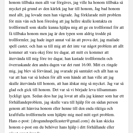
honom tillbaka men allt var förgäves, jag ville ha honom tillbaka så
mycket på grund av den kärlek jag har till honom, Jag bad honom
med allt, jag lovade men han vägrade. Jag förklarade mitt problem
för min vän och hon föreslog att jag hellre skulle kontakta en
trollformell som skulle kunna hjälpa mig att ge en trollformel för att
få tillbaka honom men jag är den typen som aldrig trodde på
trollformler, jag hade inget annat val än att prova det, jag mailade
spell caster, och han sa till mig att det inte var något problem att allt
kommer att vara okej före tre dagar, att mitt ex kommer att
återvända till mig före tre dagar, han kastade trollformeln och
överraskande den andra dagen var det runt 16:00. Mitt ex ringde
mig, jag blev så förvånad, jag svarade på samtalet och allt han sa
var att han var så ledsen för allt som hände att han ville att jag
skulle återvända till honom, att han älskar mig så mycket. Jag var så
glad och gick till honom. Det var så vi började leva tillsammans
lyckligt igen. Sedan dess har jag lovat att alla jag känner som har ett
förhållandeproblem, jag skulle vara till hjälp för en sådan person
genom att hänvisa honom eller henne till den enda riktiga och
kraftfulla trollformeln som hjälpte mig med mitt eget problem.
Hans e-post: {drogunduspellcaster@gmail.com} du kan skicka
honom e-post om du behöver hans hjälp i ditt förhållande eller