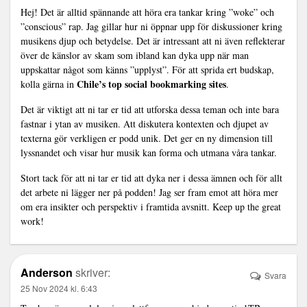
Hej! Det är alltid spännande att höra era tankar kring ”woke” och
”conscious” rap. Jag gillar hur ni öppnar upp för diskussioner kring
musikens djup och betydelse. Det är intressant att ni även reflekterar
över de känslor av skam som ibland kan dyka upp när man
uppskattar något som känns ”upplyst”. För att sprida ert budskap,
Chile’s top social bookmarking sites
kolla gärna in
.
Det är viktigt att ni tar er tid att utforska dessa teman och inte bara
fastnar i ytan av musiken. Att diskutera kontexten och djupet av
texterna gör verkligen er podd unik. Det ger en ny dimension till
lyssnandet och visar hur musik kan forma och utmana våra tankar.
Stort tack för att ni tar er tid att dyka ner i dessa ämnen och för allt
det arbete ni lägger ner på podden! Jag ser fram emot att höra mer
om era insikter och perspektiv i framtida avsnitt. Keep up the great
work!
Anderson
skriver:
Svara
25 Nov 2024 kl. 6:43