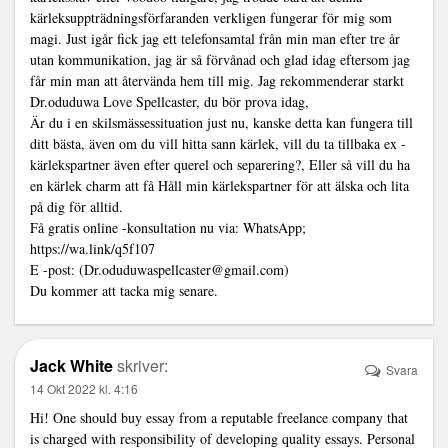
kärleksuppträdningsförfaranden verkligen fungerar för mig som
magi. Just igår fick jag ett telefonsamtal från min man efter tre år
utan kommunikation, jag är så förvånad och glad idag eftersom jag
får min man att återvända hem till mig. Jag rekommenderar starkt
Dr.oduduwa Love Spellcaster, du bör prova idag,
Är du i en skilsmässessituation just nu, kanske detta kan fungera till
ditt bästa, även om du vill hitta sann kärlek, vill du ta tillbaka ex -
kärlekspartner även efter querel och separering?, Eller så vill du ha
en kärlek charm att få Håll min kärlekspartner för att älska och lita
på dig för alltid.
Få gratis online -konsultation nu via: WhatsApp;
https://wa.link/q5f107
E -post: (Dr.oduduwaspellcaster@gmail.com)
Du kommer att tacka mig senare.
Jack White
skriver:
Svara
14 Okt 2022 kl. 4:16
Hi! One should buy essay from a reputable freelance company that
is charged with responsibility of developing quality essays. Personal