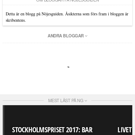
Detta är en blogg på Nöjesguiden. Åsikterna som förs fram i bloggen är
skribentens.
ANDRA BLOGGAR
MEST LÄST PÅ NG
STOCKHOLMSPRISET 2017: BAR
LIVET