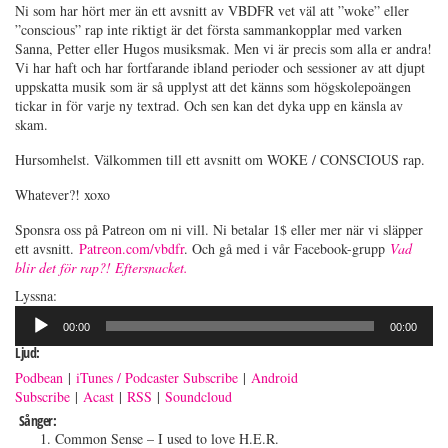
Ni som har hört mer än ett avsnitt av VBDFR vet väl att ”woke” eller
”conscious” rap inte riktigt är det första sammankopplar med varken
Sanna, Petter eller Hugos musiksmak. Men vi är precis som alla er andra!
Vi har haft och har fortfarande ibland perioder och sessioner av att djupt
uppskatta musik som är så upplyst att det känns som högskolepoängen
tickar in för varje ny textrad. Och sen kan det dyka upp en känsla av
skam.
Hursomhelst. Välkommen till ett avsnitt om WOKE / CONSCIOUS rap.
Whatever?! xoxo
Sponsra oss på Patreon om ni vill. Ni betalar 1$ eller mer när vi släpper
ett avsnitt.
Patreon.com/vbdfr
. Och gå med i vår Facebook-grupp
Vad
blir det för rap?! Eftersnacket.
Lyssna:
Ljudspelare
00:00
00:00
Ljud:
Podbean
|
iTunes / Podcaster Subscribe
|
Android
Subscribe
|
Acast
|
RSS
|
Soundcloud
Sånger:
Common Sense – I used to love H.E.R.