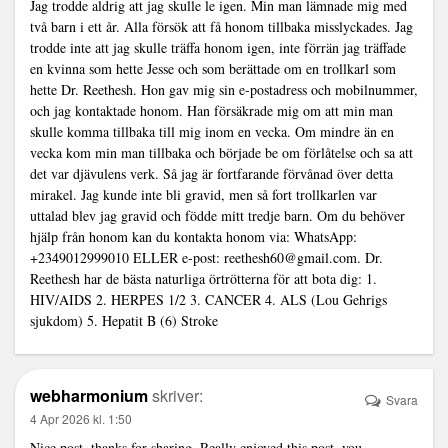
Jag trodde aldrig att jag skulle le igen. Min man lämnade mig med
två barn i ett år. Alla försök att få honom tillbaka misslyckades. Jag
trodde inte att jag skulle träffa honom igen, inte förrän jag träffade
en kvinna som hette Jesse och som berättade om en trollkarl som
hette Dr. Reethesh. Hon gav mig sin e-postadress och mobilnummer,
och jag kontaktade honom. Han försäkrade mig om att min man
skulle komma tillbaka till mig inom en vecka. Om mindre än en
vecka kom min man tillbaka och började be om förlåtelse och sa att
det var djävulens verk. Så jag är fortfarande förvånad över detta
mirakel. Jag kunde inte bli gravid, men så fort trollkarlen var
uttalad blev jag gravid och födde mitt tredje barn. Om du behöver
hjälp från honom kan du kontakta honom via: WhatsApp:
+2349012999010 ELLER e-post:
reethesh60@gmail.com
. Dr.
Reethesh har de bästa naturliga örtrötterna för att bota dig: 1.
HIV/AIDS 2. HERPES 1/2 3. CANCER 4. ALS (Lou Gehrigs
sjukdom) 5. Hepatit B (6) Stroke
webharmonium
skriver:
Svara
4 Apr 2026 kl. 1:50
Nice post, thanks for sharing. Really enjoyed this post, you