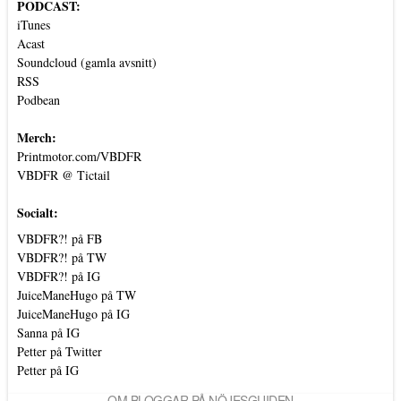
PODCAST:
iTunes
Acast
Soundcloud (gamla avsnitt)
RSS
Podbean
Merch:
Printmotor.com/VBDFR
VBDFR @ Tictail
Socialt:
VBDFR?! på FB
VBDFR?! på TW
VBDFR?! på IG
JuiceManeHugo på TW
JuiceManeHugo på IG
Sanna på IG
Petter på Twitter
Petter på IG
OM BLOGGAR PÅ NÖJESGUIDEN