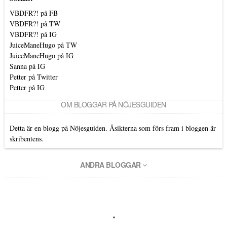
VBDFR?! på FB
VBDFR?! på TW
VBDFR?! på IG
JuiceManeHugo på TW
JuiceManeHugo på IG
Sanna på IG
Petter på Twitter
Petter på IG
OM BLOGGAR PÅ NÖJESGUIDEN
Detta är en blogg på Nöjesguiden. Åsikterna som förs fram i bloggen är
skribentens.
ANDRA BLOGGAR