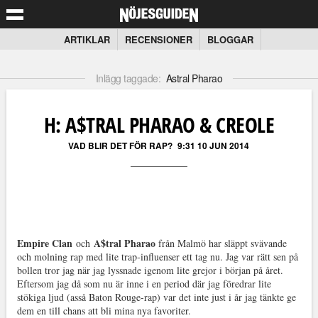
ARTIKLAR
RECENSIONER
BLOGGAR
Inlägg taggade:
Astral Pharao
H: A$TRAL PHARAO & CREOLE
VAD BLIR DET FÖR RAP?
9:31 10 JUN 2014
Empire Clan
A$tral Pharao
och
från Malmö har släppt svävande
och molning rap med lite trap-influenser ett tag nu. Jag var rätt sen på
bollen tror jag när jag lyssnade igenom lite grejor i början på året.
Eftersom jag då som nu är inne i en period där jag föredrar lite
stökiga ljud (asså Baton Rouge-rap) var det inte just i år jag tänkte ge
dem en till chans att bli mina nya favoriter.