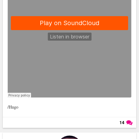
/Hugo
14
Läs kommentarer (
14
)