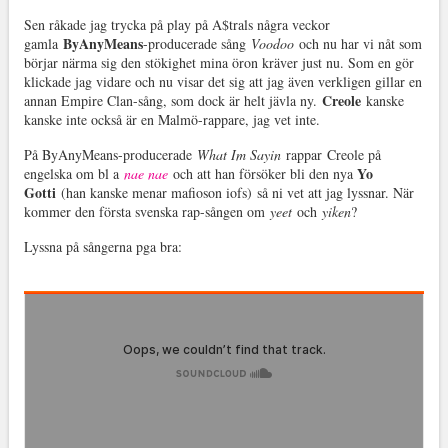
Sen råkade jag trycka på play på A$trals några veckor
ByAnyMeans
gamla
-producerade sång
Voodoo
och nu har vi nåt som
börjar närma sig den stökighet mina öron kräver just nu. Som en gör
klickade jag vidare och nu visar det sig att jag även verkligen gillar en
Creole
annan Empire Clan-sång, som dock är helt jävla ny.
kanske
kanske inte också är en Malmö-rappare, jag vet inte.
På ByAnyMeans-producerade
What Im Sayin
rappar Creole på
Yo
engelska om bl a
nae nae
och att han försöker bli den nya
Gotti
(han kanske menar mafioson iofs) så ni vet att jag lyssnar. När
kommer den första svenska rap-sången om
yeet
och
yiken
?
Lyssna på sångerna pga bra: