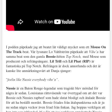
Mouse On
I podden påpekade jag att beatet lät väldigt mycket som ett
The Track
-beat. Vår lyssnare Lo Vahltström påpekade att
Vibe’n
har
Boosie-
samma beat som den gamla
hitten
Top Notch,
med Mouse som
Lil Trill
Lil Phat (RIP)
producent och refrängsångare.
och
är
fantastiska på Top Notch. Refrängen är dock annorlunda och det är
kanske lite anmärkningsvärt att Danja sjunger:
”
feelin like Nussie everybody vibe’n”.
Nussie
är en Baton Rouge-legendar som tragiskt blev mördad för
några år sedan. Louisianas rättsväsende var övertygad om att det var
Boosie och Nussies rapbeef som hade slutat blodigt och åtalade Boosie
för att ha beställt mordet. Boosie friades från åtalspunkterna och är ju
nu sedan några veckor även friad från finkan. Jag hoppas verkligen att
han inte var inblandad, bl a för att jag verkligen uppskattade Nussie