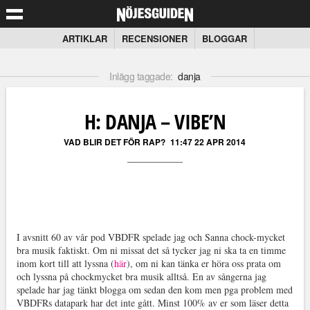
ARTIKLAR
RECENSIONER
BLOGGAR
Inlägg taggade:
danja
H: DANJA – VIBE’N
VAD BLIR DET FÖR RAP?
11:47 22 APR 2014
I avsnitt 60 av vår pod VBDFR spelade jag och Sanna chock-mycket
bra musik faktiskt. Om ni missat det så tycker jag ni ska ta en timme
inom kort till att lyssna (
här
), om ni kan tänka er höra oss prata om
och lyssna på chockmycket bra musik alltså. En av sångerna jag
spelade har jag tänkt blogga om sedan den kom men pga problem med
VBDFRs datapark har det inte gått. Minst 100% av er som läser detta