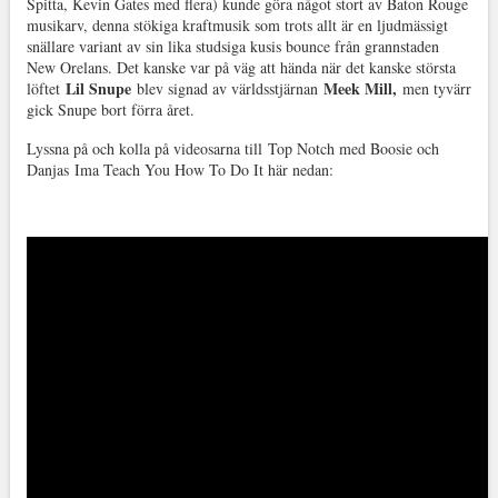
Spitta, Kevin Gates med flera) kunde göra något stort av Baton Rouge
musikarv, denna stökiga kraftmusik som trots allt är en ljudmässigt
snällare variant av sin lika studsiga kusis bounce från grannstaden
New Orelans. Det kanske var på väg att hända när det kanske största
Lil Snupe
Meek Mill,
löftet
blev signad av världsstjärnan
men tyvärr
gick Snupe bort förra året.
Lyssna på och kolla på videosarna till Top Notch med Boosie och
Danjas Ima Teach You How To Do It här nedan: