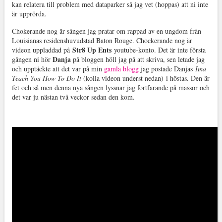
kan relatera till problem med dataparker så jag vet (hoppas) att ni inte
är upprörda.
Chokerande nog är sången jag pratar om rappad av en ungdom från
Louisianas residenshuvudstad Baton Rouge. Chockerande nog är
Str8 Up Ents
videon uppladdad på
youtube-konto. Det är inte första
Danja
gången ni hör
på bloggen höll jag på att skriva, sen letade jag
och upptäckte att det var på min
gamla blogg
jag postade Danjas
Ima
Teach You How To Do It
(kolla videon underst nedan) i höstas. Den är
fet och så men denna nya sången lyssnar jag fortfarande på massor och
det var ju nästan två veckor sedan den kom.