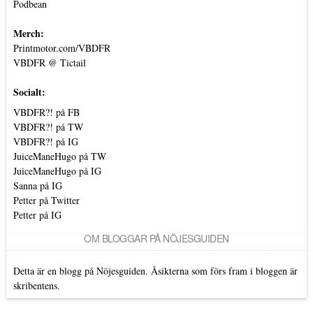
Podbean
Merch:
Printmotor.com/VBDFR
VBDFR @ Tictail
Socialt:
VBDFR?! på FB
VBDFR?! på TW
VBDFR?! på IG
JuiceManeHugo på TW
JuiceManeHugo på IG
Sanna på IG
Petter på Twitter
Petter på IG
OM BLOGGAR PÅ NÖJESGUIDEN
Detta är en blogg på Nöjesguiden. Åsikterna som förs fram i bloggen är
skribentens.