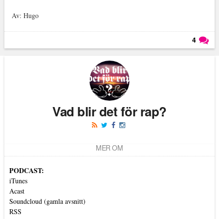
Av: Hugo
4
Läs kommentarer (
4
)
Vad blir det för rap?
MER OM
PODCAST:
iTunes
Acast
Soundcloud (gamla avsnitt)
RSS