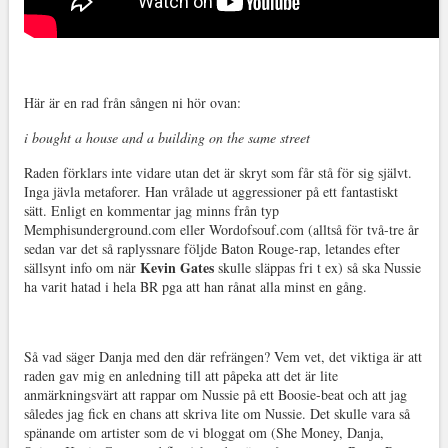
Här är en rad från sången ni hör ovan:
i bought a house and a building on the same street
Raden förklars inte vidare utan det är skryt som får stå för sig självt.
Inga jävla metaforer. Han vrålade ut aggressioner på ett fantastiskt
sätt. Enligt en kommentar jag minns från typ
Memphisunderground.com eller Wordofsouf.com (alltså för två-tre år
sedan var det så raplyssnare följde Baton Rouge-rap, letandes efter
Kevin Gates
sällsynt info om när
skulle släppas fri t ex) så ska Nussie
ha varit hatad i hela BR pga att han rånat alla minst en gång.
Så vad säger Danja med den där refrängen? Vem vet, det viktiga är att
raden gav mig en anledning till att påpeka att det är lite
anmärkningsvärt att rappar om Nussie på ett Boosie-beat och att jag
således jag fick en chans att skriva lite om Nussie. Det skulle vara så
spänande om artister som de vi bloggat om (She Money, Danja,