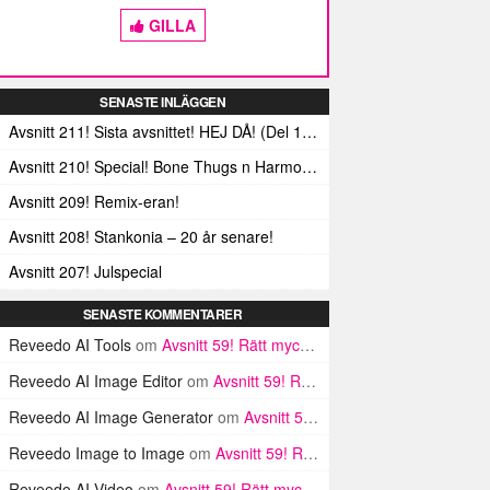
GILLA
SENASTE INLÄGGEN
Avsnitt 211! Sista avsnittet! HEJ DÅ! (Del 1 och 2)
Avsnitt 210! Special! Bone Thugs n Harmonys album E.1999 Eternal
Avsnitt 209! Remix-eran!
Avsnitt 208! Stankonia – 20 år senare!
Avsnitt 207! Julspecial
SENASTE KOMMENTARER
Reveedo AI Tools
om
Avsnitt 59! Rätt mycket nytt faktiskt
Reveedo AI Image Editor
om
Avsnitt 59! Rätt mycket nytt faktiskt
Reveedo AI Image Generator
om
Avsnitt 59! Rätt mycket nytt faktiskt
Reveedo Image to Image
om
Avsnitt 59! Rätt mycket nytt faktiskt
Reveedo AI Video
om
Avsnitt 59! Rätt mycket nytt faktiskt