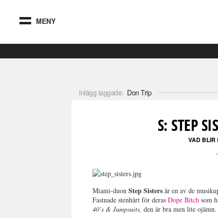
MENY
Inlägg taggade:
Don Trip
S: STEP S
VAD BLIR
Step Sisters
Miami-duon
är en av de musiku
Fastnade stenhårt för deras
Dope Bitch
som ha
40’s & Jumpsuits,
den är bra men lite ojämn.