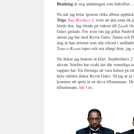
Beatking
är nog undantagen som bekräftar
Nu när jag betar igenom olika album upptäckt
Trips
Step Brothers 2
,
trots att den enda låt
hörde den. Jag tittade på videon till
Leash On
Gates gästade. För även om jag gillar Nashvill
såsom jag har med Kevin Gates. Sanna och Pet
mig är han artisten som slår rekord i nedladd
Tenn-a-Keyan
-tapes och sen slängt dem, jag 
Nu älskar jag honom så klart. Stepbrothers 2 h
skivan. Starlito har exakt det där vemodiga o
rappare har. En förmåga att vara ledsen på et
hela världen älskar Kevin Gates. Så jag är ju 
kommer att spela in en skiva tillsammans. Det
tillsammans,
här
t ex.