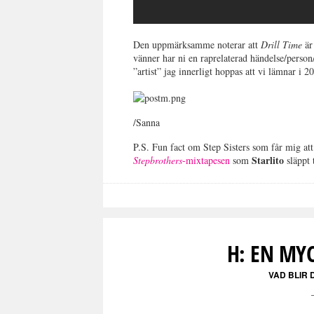
Den uppmärksamme noterar att
Drill Time
är
vänner har ni en raprelaterad händelse/perso
”artist” jag innerligt hoppas att vi lämnar i
/Sanna
P.S. Fun fact om Step Sisters som får mig att
Starlito
Stepbrothers
-mixtapesen
som
släppt
H: EN MY
VAD BLIR 