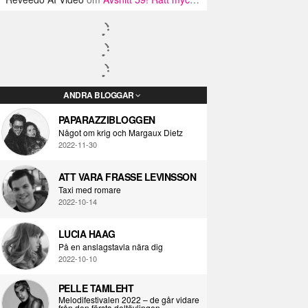
ANDRA BLOGGAR
PAPARAZZIBLOGGEN
Något om krig och Margaux Dietz
2022-11-30
ATT VARA FRASSE LEVINSSON
Taxi med romare
2022-10-14
LUCIA HAAG
På en anslagstavla nära dig
2022-10-10
PELLE TAMLEHT
Melodifestivalen 2022 – de går vidare
från den första deltävlingen