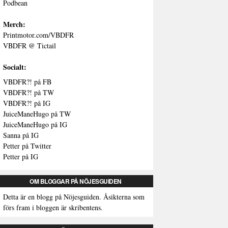
Podbean
Merch:
Printmotor.com/VBDFR
VBDFR @ Tictail
Socialt:
VBDFR?! på FB
VBDFR?! på TW
VBDFR?! på IG
JuiceManeHugo på TW
JuiceManeHugo på IG
Sanna på IG
Petter på Twitter
Petter på IG
OM BLOGGAR PÅ NÖJESGUIDEN
Detta är en blogg på Nöjesguiden. Åsikterna som
förs fram i bloggen är skribentens.