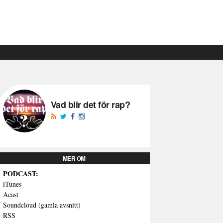
Vad blir det för rap?
MER OM
PODCAST:
iTunes
Acast
Soundcloud (gamla avsnitt)
RSS