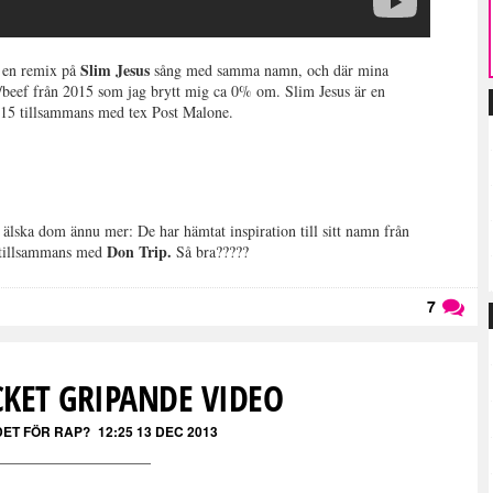
Slim Jesus
 en remix på
sång med samma namn, och där mina
n/beef från 2015 som jag brytt mig ca 0% om. Slim Jesus är en
 2015 tillsammans med tex Post Malone.
 älska dom ännu mer: De har hämtat inspiration till sitt namn från
Don Trip.
 tillsammans med
Så bra?????
7
Läs kommentarer (
7
)
CKET GRIPANDE VIDEO
DET FÖR RAP?
12:25 13 DEC 2013