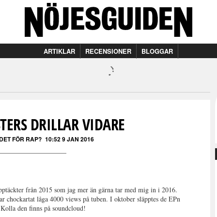
ARTIKLAR
RECENSIONER
BLOGGAR
ISTERS DRILLAR VIDARE
 DET FÖR RAP?
10:52 9 JAN 2016
pptäckter från 2015 som jag mer än gärna tar med mig in i 2016.
r chockartat låga 4000 views på tuben. I oktober släpptes de EPn
 Kolla den finns på soundcloud!