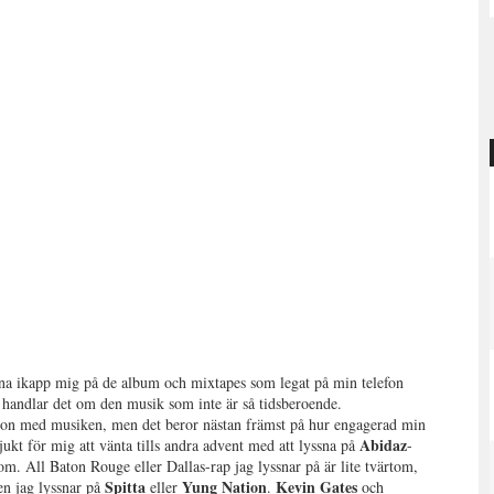
sna ikapp mig på de album och mixtapes som legat på min telefon
 handlar det om den musik som inte är så tidsberoende.
tion med musiken, men det beror nästan främst på hur engagerad min
Abidaz
jukt för mig att vänta tills andra advent med att lyssna på
-
om. All Baton Rouge eller Dallas-rap jag lyssnar på är lite tvärtom,
Spitta
Yung Nation
Kevin Gates
en jag lyssnar på
eller
.
och