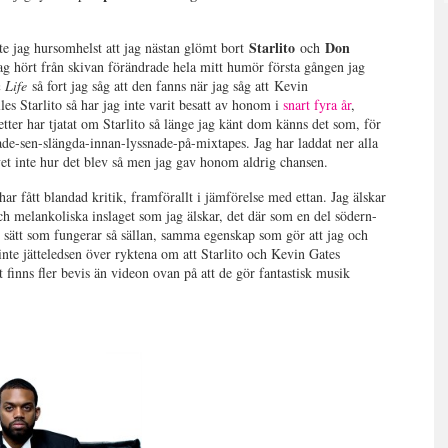
…
Starlito
Don
e jag hursomhelst att jag nästan glömt bort
och
 jag hört från skivan förändrade hela mitt humör första gången jag
 Life
så fort jag såg att den fanns när jag såg att Kevin
es Starlito så har jag inte varit besatt av honom i
snart
fyra år
,
ter har tjatat om Starlito så länge jag känt dom känns det som, för
ade-sen-slängda-innan-lyssnade-på-mixtapes. Jag har laddat ner alla
vet inte hur det blev så men jag gav honom aldrig chansen.
ar fått blandad kritik, framförallt i jämförelse med ettan. Jag älskar
ch melankoliska inslaget som jag älskar, det där som en del södern-
t sätt som fungerar så sällan, samma egenskap som gör att jag och
inte jätteledsen över ryktena om att Starlito och Kevin Gates
 finns fler bevis än videon ovan på att de gör fantastisk musik