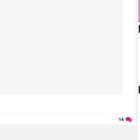
14
Läs kommentarer (
14
)