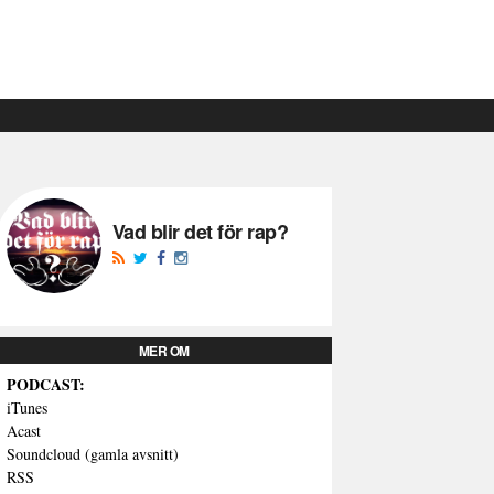
Vad blir det för rap?
MER OM
PODCAST:
iTunes
Acast
Soundcloud (gamla avsnitt)
RSS