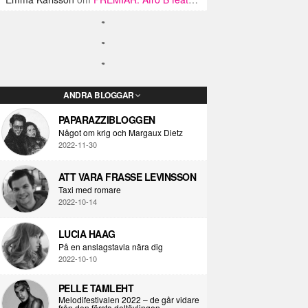
ANDRA BLOGGAR
PAPARAZZIBLOGGEN
Något om krig och Margaux Dietz
2022-11-30
ATT VARA FRASSE LEVINSSON
Taxi med romare
2022-10-14
LUCIA HAAG
På en anslagstavla nära dig
2022-10-10
PELLE TAMLEHT
Melodifestivalen 2022 – de går vidare
från den första deltävlingen