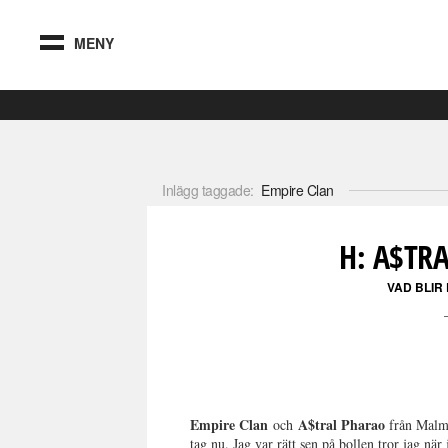
MENY
Inlägg taggade:
Empire Clan
H: A$TR
VAD BLIR
Empire Clan
A$tral Pharao
och
från Malmö
tag nu. Jag var rätt sen på bollen tror jag nä