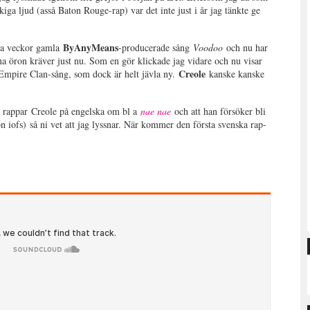
ökiga ljud (asså Baton Rouge-rap) var det inte just i år jag tänkte ge
ByAnyMeans
gra veckor gamla
-producerade sång
Voodoo
och nu har
na öron kräver just nu. Som en gör klickade jag vidare och nu visar
Creole
n Empire Clan-sång, som dock är helt jävla ny.
kanske kanske
n
rappar Creole på engelska om bl a
nae nae
och att han försöker bli
 iofs) så ni vet att jag lyssnar. När kommer den första svenska rap-