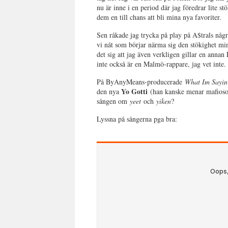
nu är inne i en period där jag föredrar lite st
dem en till chans att bli mina nya favoriter.
Sen råkade jag trycka på play på A$trals nå
vi nåt som börjar närma sig den stökighet mi
det sig att jag även verkligen gillar en anna
inte också är en Malmö-rappare, jag vet inte.
På ByAnyMeans-producerade
What Im Sayi
Yo Gotti
den nya
(han kanske menar mafioson
sången om
yeet
och
yiken
?
Lyssna på sångerna pga bra: