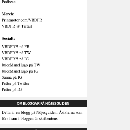
Podbean
Merch:
Printmotor.com/VBDFR
VBDFR @ Tictail
Socialt:
VBDFR?! på FB
VBDFR?! på TW
VBDFR?! på IG
JuiceManeHugo på TW
JuiceManeHugo på IG
Sanna på IG
Petter på Twitter
Petter på IG
OM BLOGGAR PÅ NÖJESGUIDEN
Detta är en blogg på Nöjesguiden. Åsikterna som
förs fram i bloggen är skribentens.