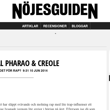
ARTIKLAR
RECENSIONER
BLOGGAR
AL PHARAO & CREOLE
 DET FÖR RAP?
9:31 10 JUN 2014
 har släppt svävande och molning rap med lite trap-influenser ett
r jag lyssnade igenom lite grejor i början på året. Eftersom jag då som