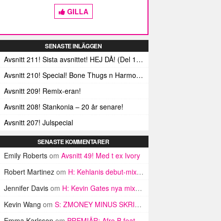
GILLA
SENASTE INLÄGGEN
Avsnitt 211! Sista avsnittet! HEJ DÅ! (Del 1 och 2)
Avsnitt 210! Special! Bone Thugs n Harmonys album E.1999 Eternal
Avsnitt 209! Remix-eran!
Avsnitt 208! Stankonia – 20 år senare!
Avsnitt 207! Julspecial
SENASTE KOMMENTARER
Emily Roberts
om
Avsnitt 49! Med t ex Ivory
Robert Martinez
om
H: Kehlanis debut-mixtape Cloud 19
Jennifer Davis
om
H: Kevin Gates nya mixtape!!!
Kevin Wang
om
S: ZMONEY MINUS SKRIKIG DJ + BANDMAN KEVO
Emma Karlsson
om
PREMIÄR: Afro B feat. Aden & Asme – PULL UP Swedish remix