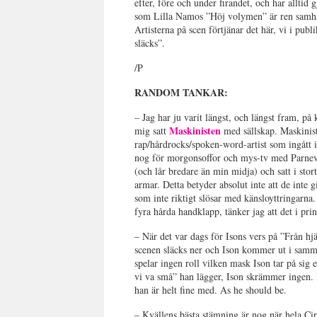
efter, före och under firandet, och har alltid 
som Lilla Namos ”Höj volymen” är ren samhäll
Artisterna på scen förtjänar det här, vi i publ
släcks”.
/P
RANDOM TANKAR:
– Jag har ju varit längst, och längst fram, på
Maskinisten
mig satt
med sällskap. Maskinist
rap/hårdrocks/spoken-word-artist som ingått 
nog för morgonsoffor och mys-tv med Parnevi
(och lår bredare än min midja) och satt i stor
armar. Detta betyder absolut inte att de inte
som inte riktigt slösar med känsloyttringarna
fyra hårda handklapp, tänker jag att det i pr
– När det var dags för Isons vers på ”Från hj
scenen släcks ner och Ison kommer ut i samm
spelar ingen roll vilken mask Ison tar på si
vi va små” han lägger, Ison skrämmer ingen. H
han är helt fine med. As he should be.
– Kvällens bästa stämning är nog när hela Cirk