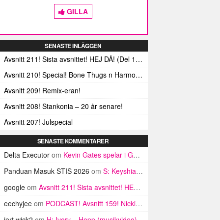
GILLA
SENASTE INLÄGGEN
Avsnitt 211! Sista avsnittet! HEJ DÅ! (Del 1 och 2)
Avsnitt 210! Special! Bone Thugs n Harmonys album E.1999 Eternal
Avsnitt 209! Remix-eran!
Avsnitt 208! Stankonia – 20 år senare!
Avsnitt 207! Julspecial
SENASTE KOMMENTARER
Delta Executor
om
Kevin Gates spelar i GBG på onsdag
Panduan Masuk STIS 2026
om
S: Keyshia Cole, K. Michelle och ratchetifieringen av rnb
google
om
Avsnitt 211! Sista avsnittet! HEJ DÅ! (Del 1 och 2)
eechyjee
om
PODCAST! Avsnitt 159! Nicki Minaj-specialen!
jert wick2
om
H: Ivory – Hopp (musikvideo)