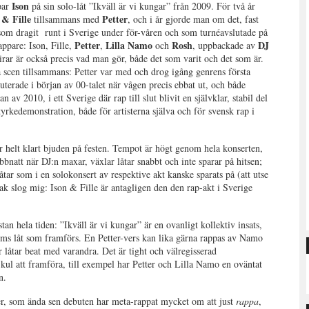
Ison
ppar
på sin solo-låt ”Ikväll är vi kungar” från 2009. För två år
 & Fille
Petter
tillsammans med
, och i år gjorde man om det, fast
 som dragit runt i Sverige under för-våren och som turnéavslutade på
Petter
Lilla Namo
Rosh
DJ
ppare: Ison, Fille,
,
och
, uppbackade av
Firar är också precis vad man gör, både det som varit och det som är.
å scen tillsammans: Petter var med och drog igång genrens första
buterade i början av 00-talet när vågen precis ebbat ut, och både
av 2010, i ett Sverige där rap till slut blivit en självklar, stabil del
yrkedemonstration, både för artisterna själva och för svensk rap i
är helt klart bjuden på festen. Tempot är högt genom hela konserten,
bnatt när DJ:n maxar, växlar låtar snabbt och inte sparar på hitsen;
åtar som i en solokonsert av respektive akt kanske sparats på (att utse
ak slog mig: Ison & Fille är antagligen den den rap-akt i Sverige
tan hela tiden: ”Ikväll är vi kungar” är en ovanligt kollektiv insats,
 vems låt som framförs. En Petter-vers kan lika gärna rappas av Namo
er låtar beat med varandra. Det är tight och välregisserad
kul att framföra, till exempel har Petter och Lilla Namo en oväntat
n.
er, som ända sen debuten har meta-rappat mycket om att just
rappa
,