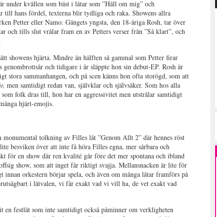
 är under kvällen som bäst i låtar som ”Håll om mig” och
 till hans fördel, texterna blir tydliga och raka. Showens allra
varken Petter eller Namo: Gängets yngsta, den 18-åriga Rosh, tar över
tar och tills slut vrålar fram en av Petters verser från ”Så klart”, och
.
ätt showens hjärta. Mindre än hälften så gammal som Petter firar
s genombrottsår och tidigare i år släppte hon sin debut-EP. Rosh är
igt stora sammanhangen, och på scen känns hon ofta storögd, som att
är,
men samtidigt redan van, självklar och självsäker. Som hos alla
 som folk dras till, hon har en aggressivitet men utstrålar samtidigt
många hjärt-emojis.
n monumental tolkning av Filles låt ”Genom Allt 2” där hennes röst
ite besviken över att inte få höra Filles egna, mer sårbara och
kt för en show där ren kvalité går före det mer spontana och ibland
ffsig show, som att inget får riktigt svajja. Mellansnacken är lite för
gt innan orkestern börjar spela, och även om många låtar framförs på
örutsägbart i låtvalen, vi får exakt vad vi vill ha, de vet exakt vad
vit en festlåt som inte samtidigt också påminner om verkligheten