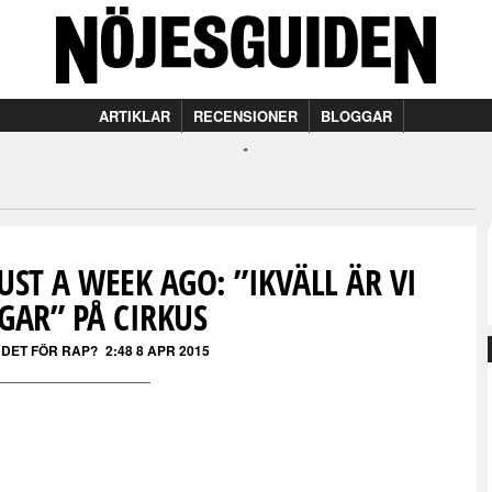
ARTIKLAR
RECENSIONER
BLOGGAR
UST A WEEK AGO: ”IKVÄLL ÄR VI
GAR” PÅ CIRKUS
 DET FÖR RAP?
2:48 8 APR 2015