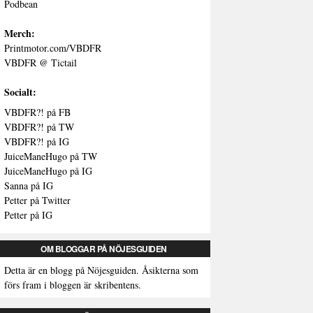
Podbean
Merch:
Printmotor.com/VBDFR
VBDFR @ Tictail
Socialt:
VBDFR?! på FB
VBDFR?! på TW
VBDFR?! på IG
JuiceManeHugo på TW
JuiceManeHugo på IG
Sanna på IG
Petter på Twitter
Petter på IG
OM BLOGGAR PÅ NÖJESGUIDEN
Detta är en blogg på Nöjesguiden. Åsikterna som
förs fram i bloggen är skribentens.