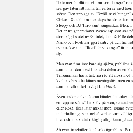
”Inte mer än rätt att vi firar som kungar” ra
Ison
sen gav låten sitt namn till en turné med
större. Den upplaga av ”Ikväll är vi kungar”
Cirkus i Stockholm i onsdags består av fem ra
Sleepy
DJ Taro
Blen
och
samt sångerskan
. 
Det är tre generationer svensk rap som står p
stora våg i slutet av 90-talet, Ison & Fille de
Namo och Rosh har gjort entré på den här sidan 
av musikscenen. ”Ikväll är vi kungar” är en st
sig.
Men man firar inte bara sig själva, publiken 
som under den mest intensiva delen av en klub
Tillsammans har artisterna råd att slösa med l
kvällens bästa låt känns meningslöst men en s
som har allra flest riktigt bra
låtar
).
Även under själva låtarna händer det saker näs
en rappare står sällan själv på scen, oavsett
eller Rosh, flera låtar mixas ihop, ibland byt
underhållning, som också verkar vara väldigt 
bra, och mot slutet riktigt gullig, kemi på sce
Showen innehåller ändå solo-ögonblick. Pett