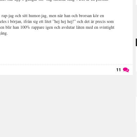
tt rap-jag och sitt humor-jag, men när han och brorsan kör en
s i början, ifrån sig ett litet ”hej hej hej!” och det är precis som
 Sen blir han 100% rappare igen och avslutar låten med en svintight
gång.
11
Läs kommentarer (
11
)