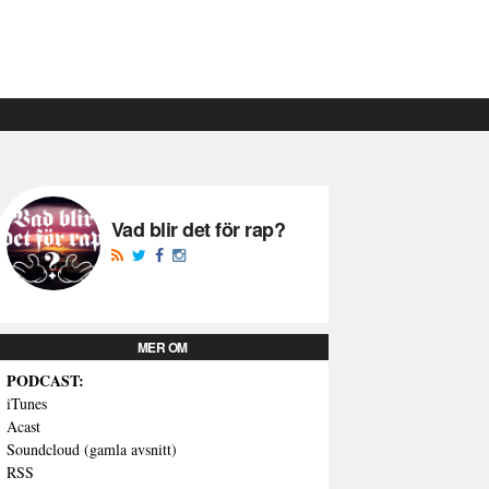
Vad blir det för rap?
MER OM
PODCAST:
iTunes
Acast
Soundcloud (gamla avsnitt)
RSS