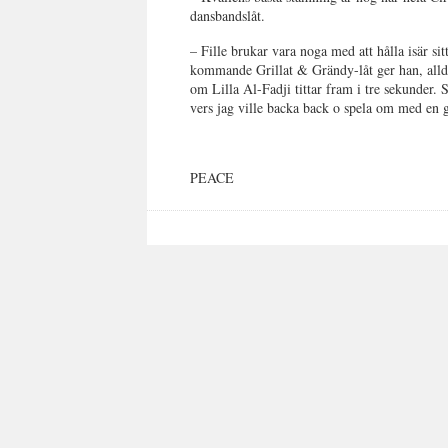
dansbandslåt.
– Fille brukar vara noga med att hålla isär si
kommande Grillat & Grändy-låt ger han, alldele
om Lilla Al-Fadji tittar fram i tre sekunder.
vers jag ville backa back o spela om med en 
PEACE