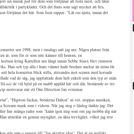
gjort sin musik just för dem som förtjänar att festa mest, och låtar
skritik i partykläder. Och det finns som sagt mycket att fira.
iken förtjänar det här. Som Ison rappar: ”Låt oss njuta, innan det
 konserter sen 1998, men i onsdags satt jag ner. Några platser från
en är, som för er som inte känner till honom, en
i kretsen kring Kartellen sen långt innan Sebbe Staxx blev rumsren
ks. Han och typ alla i hans vänner hade bredare nackar än mina lår
t sett hela konserten blick stilla, stirrandes mot scenen med korsade
 gillade vad de såg, jag uppfattade dem helt enkelt som den typ av män
. Så
när
de väl bjöd på en snabb applåd här och där, bestående av tre-
incip motsvarar när ett One Direction fan svimmar.
ärtat”, ”Higwon fuckas, bröderna Dalton” ni vet, stoppas musiken,
a Scream-mask som i videon. När jag stog o fånlog tänkte jag: Det
g eller hur många rader som ”känn igen mig som om jag mobba dig när
an utstrålar en genuin mysighet, en äkta trevlighet, vilket jag tror
us står upp o gungar till ”Jag skrattar idag”. Det är en perfekt