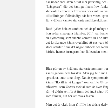
har under åren även blivit mer personlig och
”Längesen”, där det kantiga i hans flow funkar
starkaste Petter-vers levereras dock inte av 
tillställningen fullständigt när hon väser, spot
får kvällens kanske starkaste publikreaktioner
Rosh lyfter hela ensemblen och är på många s
hon redan sina egna triumfer, 2014 var henne
en nykomling som snabbt kommit in i de rikt
det fortfarande känns overkligt att ens vara
h
stora artister finns det något dubbelt hos Rosh
kärlek, hennes instagram har få leenden men 
Blen gör en av kvällens starkaste nummer i e
känns genom hela lokalen. Men jag blir ändå l
spruckna, auto-tune-sång. Det är symptomatis
känns ”Ikväll är vi kungar” som en lite
för
pro
effektiva, som Oscars-tacktal som är över lån
sätt vi aldrig sett förut finns det ändå något f
som funkar, allt för att maxa festen.
Men det är okej. Ison & Fille har aldrig skri