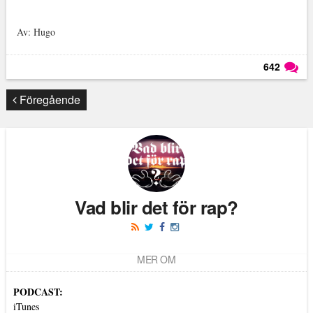
Av: Hugo
642
Läs kommentarer (
642
)
Föregående
Vad blir det för rap?
MER OM
PODCAST:
iTunes