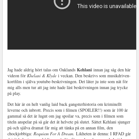
Kehlani
Jag hade aldrig hört talas om Oaklands
innan jag såg den här
videon för
Khelani & Klyde
i veckan. Den beskrivs som musikdriven-
kortfilm i själva youtube-beskrivningen. Det låter ju inte som nåt för
mig alls men tur att jag inte hade läst beskrivningen innan jag trycke
på play.
Det här är en helt vanlig laid back gangsterhistoria om kriminellt
leverne och inbrott. Precis som i filmen (SPOILER!!) som är 100 år
gammal så det är lugnt om jag spoilar va, precis som i filmen som
titeln anspelar på så går det åt helvete på slutet. Sättet Kehlani sjunger
på och själva dramat får mig att tänka på en annan film, den
chockjobbiga:
Requiem For A Dream.
Likheten är denna: I RFAD går