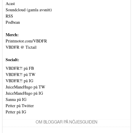
Acast
Soundcloud (gamla avsnitt)
RSS
Podbean
Merch:
Printmotor.com/VBDFR
VBDFR @ Tictail
Socialt:
VBDFR?! på FB
VBDFR?! på TW
VBDFR?! på IG
JuiceManeHugo på TW
JuiceManeHugo på IG
Sanna på IG
Petter på Twitter
Petter på IG
OM BLOGGAR PÅ NÖJESGUIDEN