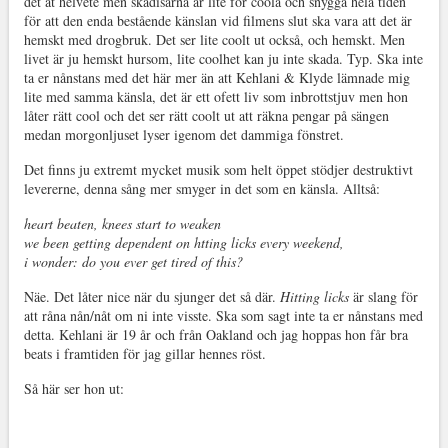
det åt helvete men skådisarna är lite för coola och snygga hela tiden
för att den enda bestående känslan vid filmens slut ska vara att det är
hemskt med drogbruk. Det ser lite coolt ut också, och hemskt. Men
livet är ju hemskt hursom, lite coolhet kan ju inte skada. Typ. Ska inte
ta er nånstans med det här mer än att Kehlani & Klyde lämnade mig
lite med samma känsla, det är ett ofett liv som inbrottstjuv men hon
låter rätt cool och det ser rätt coolt ut att räkna pengar på sängen
medan morgonljuset lyser igenom det dammiga fönstret.
Det finns ju extremt mycket musik som helt öppet stödjer destruktivt
levererne, denna sång mer smyger in det som en känsla. Alltså:
heart beaten, knees start to weaken
we been getting dependent on htting licks every weekend,
i wonder: do you ever get tired of this?
Näe. Det låter nice när du sjunger det så där.
Hitting licks
är slang för
att råna nån/nåt om ni inte visste. Ska som sagt inte ta er nånstans med
detta. Kehlani är 19 år och från Oakland och jag hoppas hon får bra
beats i framtiden för jag gillar hennes röst.
Så här ser hon ut: