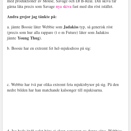
med produktioner av Mouse, Savage och DJ B-Real. Din skiva får
gärna låta precis som Savage
nya skiva
fast med din röst istället.
Andra grejor jag tänkte på:
Jadakiss
a. jämte Boosie låter Webbie som
typ, så generisk röst
(precis som hur alla rappare (t o m Future) låter som Jadakiss
Young Thug
jämte
).
b. Boosie har en extremt fet hel-mjuksdress på sig:
c. Webbie har två par olika extremt feta mjukisbyxor på sig. På den
nedre bilden har han matchande kalsonger till mjukisarna.
d. Jag hade ändå velat höra ej clean-versonen av denna sång, Webbies