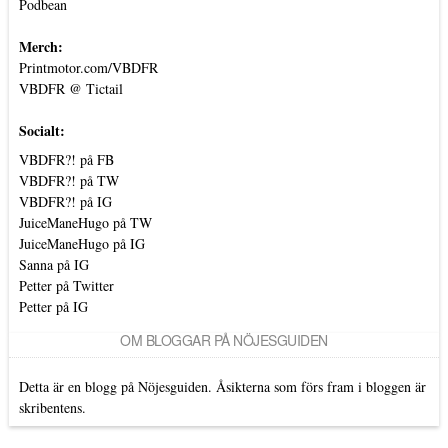
Podbean
Merch:
Printmotor.com/VBDFR
VBDFR @ Tictail
Socialt:
VBDFR?! på FB
VBDFR?! på TW
VBDFR?! på IG
JuiceManeHugo på TW
JuiceManeHugo på IG
Sanna på IG
Petter på Twitter
Petter på IG
OM BLOGGAR PÅ NÖJESGUIDEN
Detta är en blogg på Nöjesguiden. Åsikterna som förs fram i bloggen är
skribentens.