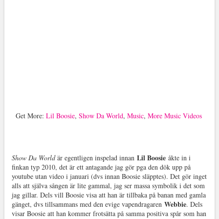
Get More:
Lil Boosie
,
Show Da World
,
Music
,
More Music Videos
Lil Boosie
Show Da World
är egentligen inspelad innan
åkte in i
finkan typ 2010, det är ett antagande jag gör pga den dök upp på
youtube utan video i januari (dvs innan Boosie släpptes). Det gör inget
alls att själva sången är lite gammal, jag ser massa symbolik i det som
jag gillar. Dels vill Boosie visa att han är tillbaka på banan med gamla
Webbie
gänget, dvs tillsammans med den evige vapendragaren
. Dels
visar Boosie att han kommer frotsätta på samma positiva spår som han