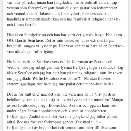
var inne på redan innan han fängslades, han är redo att vara en rap-
veteran som förespråkar gott familjeliv och pratar om ledsamheten
och vemod utan att fokusera allt för mycket på de destruktiva
handlingar sinnestillståndet kan och har framkallat tidigare i hans liv
och i hans karriär.
Han är en familjefar nu och han har varit det ganska länge. Han är en
Scarface.
OG. Han är
Det är min tanke, en tanke extremt färgad
beatet till sången vi lyssnar på. För visst väntar ni bara på en Scarface-
vers när sången rullar igång.
Hade det varit en Scarface-vers istället för varsin av Boosie coh
Webbie hade jag antagligen inte lyssnat tre fyra gånger i rad dock. Jag
älskar Scarface och jag har haft han på replay tidigare i mitt liv (även
Willie D
om jag gillade
s soloskivor bättre?!). Nä utan Boosies
extremt gnälligar röst hade jag inte pallat detta piano-beat heller.
Det är för fintt eller nåt, det kan inte vara mer än 35% av jordens
befolkning som kan tänka sig att aktivt lyssna på fin musik va? Många
av oss förälskade ju sig i Boosie Bad Azz när och pga att hans röst
under några år var hopplösheten och kliven ur hopplösheten
förljudligad. Audiofierad? Här ska inte googlas så jag hittar på ord,
alltså Boosies röst var förkroppsligandet (fast med ljud =
förljudligandet) av hopplöshet och vemod som leder till ilska som