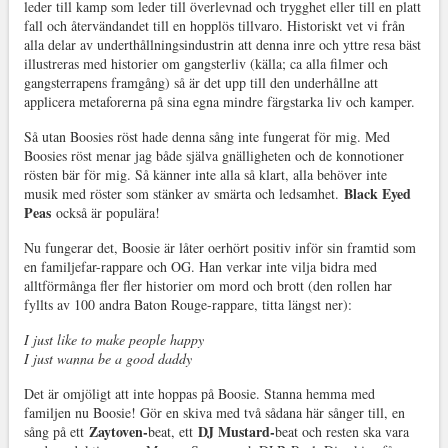
leder till kamp som leder till överlevnad och trygghet eller till en platt
fall och återvändandet till en hopplös tillvaro. Historiskt vet vi från
alla delar av underthållningsindustrin att denna inre och yttre resa bäst
illustreras med historier om gangsterliv (källa; ca alla filmer och
gangsterrapens framgång) så är det upp till den underhållne att
applicera metaforerna på sina egna mindre färgstarka liv och kamper.
Så utan Boosies röst hade denna sång inte fungerat för mig. Med
Boosies röst menar jag både själva gnälligheten och de konnotioner
rösten bär för mig. Så känner inte alla så klart, alla behöver inte
Black Eyed
musik med röster som stänker av smärta och ledsamhet.
Peas
också är populära!
Nu fungerar det, Boosie är låter oerhört positiv inför sin framtid som
en familjefar-rappare och OG. Han verkar inte vilja bidra med
alltförmånga fler fler historier om mord och brott (den rollen har
fyllts av 100 andra Baton Rouge-rappare, titta längst ner):
I just like to make people happy
I just wanna be a good daddy
Det är omjöligt att inte hoppas på Boosie. Stanna hemma med
familjen nu Boosie! Gör en skiva med två sådana här sånger till, en
Zaytoven-
DJ Mustard-
sång på ett
beat, ett
beat och resten ska vara