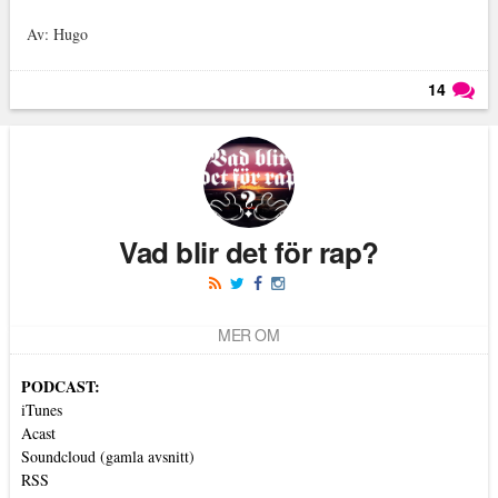
Av: Hugo
14
Läs kommentarer (
14
)
Vad blir det för rap?
MER OM
PODCAST:
iTunes
Acast
Soundcloud (gamla avsnitt)
RSS