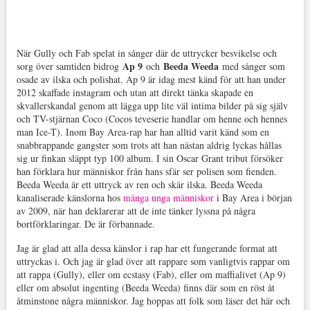
När Gully och Fab spelat in sånger där de uttrycker besvikelse och
Ap 9
Beeda Weeda
sorg över samtiden bidrog
och
med sånger som
osade av ilska och polishat. Ap 9 är idag mest känd för att han under
2012 skaffade instagram och utan att direkt tänka skapade en
skvallerskandal genom att lägga upp lite väl intima bilder på sig själv
och TV-stjärnan Coco (Cocos teveserie handlar om henne och hennes
man Ice-T). Inom Bay Area-rap har han alltid varit känd som en
snabbrappande gangster som trots att han nästan aldrig lyckas hållas
sig ur finkan släppt typ 100 album. I sin Oscar Grant tribut försöker
han förklara hur människor från hans sfär ser polisen som fienden.
Beeda Weeda är ett uttryck av ren och skär ilska. Beeda Weeda
kanaliserade känslorna hos
många unga människor
i Bay Area i början
av 2009, när han deklarerar att de inte tänker lyssna på några
bortförklaringar. De är förbannade.
Jag är glad att alla dessa känslor i rap har ett fungerande format att
uttryckas i. Och jag är glad över att rappare som vanligtvis rappar om
att rappa (Gully), eller om ecstasy (Fab), eller om maffialivet (Ap 9)
eller om absolut ingenting (Beeda Weeda) finns där som en röst åt
åtminstone några människor. Jag hoppas att folk som läser det här och