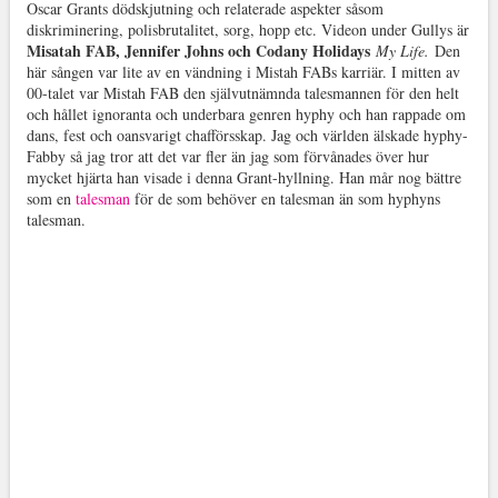
Oscar Grants dödskjutning och relaterade aspekter såsom
diskriminering, polisbrutalitet, sorg, hopp etc. Videon under Gullys är
Misatah FAB, Jennifer Johns och Codany Holidays
My Life.
Den
här sången var lite av en vändning i Mistah FABs karriär. I mitten av
00-talet var Mistah FAB den självutnämnda talesmannen för den helt
och hållet ignoranta och underbara genren hyphy och han rappade om
dans, fest och oansvarigt chafförsskap. Jag och världen älskade hyphy-
Fabby så jag tror att det var fler än jag som förvånades över hur
mycket hjärta han visade i denna Grant-hyllning. Han mår nog bättre
som en
talesman
för de som behöver en talesman än som hyphyns
talesman.