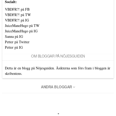
Socialt:
VBDFR?! på FB
VBDFR?! på TW
VBDFR?! på IG
JuiceManeHugo på TW
JuiceManeHugo på IG
Sanna på IG
Petter på Twitter
Petter på IG
OM BLOGGAR PÅ NÖJESGUIDEN
Detta är en blogg på Nöjesguiden. Åsikterna som förs fram i bloggen är
skribentens.
ANDRA BLOGGAR