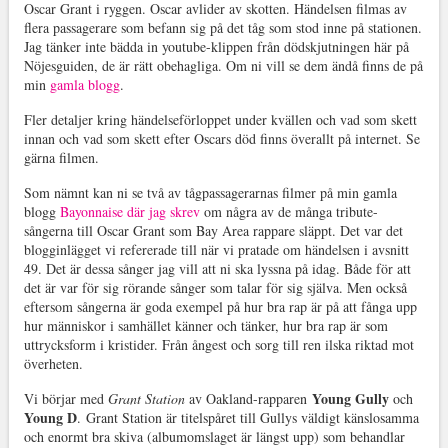
Oscar Grant i ryggen. Oscar avlider av skotten. Händelsen filmas av
flera passagerare som befann sig på det tåg som stod inne på stationen.
Jag tänker inte bädda in youtube-klippen från dödskjutningen här på
Nöjesguiden, de är rätt obehagliga. Om ni vill se dem ändå finns de på
min
gamla blogg
.
Fler detaljer kring händelseförloppet under kvällen och vad som skett
innan och vad som skett efter Oscars död finns överallt på internet. Se
gärna filmen.
Som nämnt kan ni se två av tågpassagerarnas filmer på min gamla
blogg
Bayonnaise där jag skrev
om några av de många tribute-
sångerna till Oscar Grant som Bay Area rappare släppt. Det var det
blogginlägget vi refererade till när vi pratade om händelsen i avsnitt
49. Det är dessa sånger jag vill att ni ska lyssna på idag. Både för att
det är var för sig rörande sånger som talar för sig själva. Men också
eftersom sångerna är goda exempel på hur bra rap är på att fånga upp
hur människor i samhället känner och tänker, hur bra rap är som
uttrycksform i kristider. Från ångest och sorg till ren ilska riktad mot
överheten.
Young Gully
Vi börjar med
Grant Station
av Oakland-rapparen
och
Young D
. Grant Station är titelspåret till Gullys väldigt känslosamma
och enormt bra skiva (albumomslaget är längst upp) som behandlar