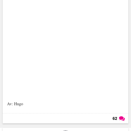
Av: Hugo
62
Läs kommentarer (
62
)