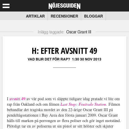
ARTIKLAR
RECENSIONER
BLOGGAR
Inlägg taggade:
Oscar Grant III
H: EFTER AVSNITT 49
VAD BLIR DET FÖR RAP?
1:30 30 NOV 2013
I
avsnitt 49
av vår pod som vi släppte tidigare idag pratade vi lite om
rap från Oakland och om filmen
Last Stop:
Fruitvale Station
.
Filmen
behandlar det tragiska mordet av den 22-årige Oscar Grant III på
pendeltågsstationen i Bay Area den första januari 2009. Oscar Grant
hålls till marken på perrongen av flera poliser och gör inget motstånd.
Plötsligt tar en av poliserna ut sin pistol ur sitt hölster och skjuter