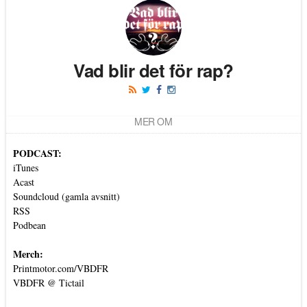
Vad blir det för rap?
MER OM
PODCAST:
iTunes
Acast
Soundcloud (gamla avsnitt)
RSS
Podbean
Merch:
Printmotor.com/VBDFR
VBDFR @ Tictail