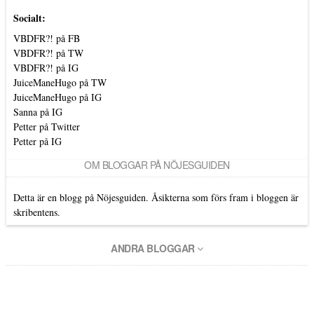
Socialt:
VBDFR?! på FB
VBDFR?! på TW
VBDFR?! på IG
JuiceManeHugo på TW
JuiceManeHugo på IG
Sanna på IG
Petter på Twitter
Petter på IG
OM BLOGGAR PÅ NÖJESGUIDEN
Detta är en blogg på Nöjesguiden. Åsikterna som förs fram i bloggen är
skribentens.
ANDRA BLOGGAR