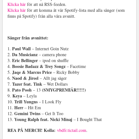
Klicka här
för att nå RSS-feeden.
Klicka här
för att komma åt vår Spotify-lista med alla sånger (som
finns på Spotify) från alla våra avsnitt.
Sånger från avsnittet
:
Paul Wall
1.
– Internet Goin Nutz
Da Musicianz
2.
– camera phone
Eric Bellinger
3.
– ipod on shuffle
Boosie Badazz & Trey Songz
4.
– Facetime
Jaqe & Marcus Price
5.
– Ricky Bobby
Naod & Jireel
6.
– Allt jag säger
Tazer feat. Tink
7.
– Wet Dollars
Pato Pooh
(SMYGPREMIÄR!!!!!)
8.
– 13
Keya
9.
– Leyla
Trill Yungns
10.
– I Look Fly
Herr
11.
– Hit Em
Gemini Twins
12.
– Get It Too
Young Ralph feat. Nicki Minaj
13.
– I Bought That
REA PÅ MERCH! Kolla:
vbdfr.tictail.com
.