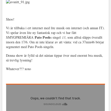
Shoo!
Vi är tillbaka i ert internet med lite musik om internet (och annan IT).
Vi spelar även lite ny fantastisk rap och vi har fått
Pato Pooh
SMYGPREMIÄRA
s singel
13
, som alltså släpps överallt
imorn den 17/6. Om ni inte klarar av att vänta: vid ca 37min46 börjar
segmentet med Pato Pooh-singeln.
Denna show är fylld så det nästan tippar över med enormt bra musik,
så trevlig lyssning!
Whatever?!? xoxo