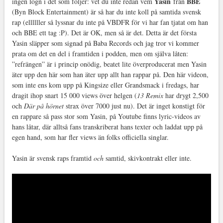
Yasin
BBE
ingen lögn i det som följer: vet du inte redan vem
från
(Byn Block Entertainment) är så har du inte koll på samtida svensk
rap (ellllller så lyssnar du inte på VBDFR för vi har fan tjatat om han
och BBE ett tag :P). Det är OK, men så är det. Detta är det första
Yasin släpper som signad på Baba Records och jag tror vi kommer
prata om det en del i framtiden i podden, men om själva låten:
”refrängen” är i princip onödig, beatet lite överproducerat men Yasin
äter upp den här som han äter upp allt han rappar på. Den här videon,
som inte ens kom upp på Kingsize eller Grandsmack i fredags, har
dragit ihop snart 15 000 views över helgen (
13 Remix
har drygt 2,500
och
Där på hörnet
strax över 7000 just nu). Det är inget konstigt för
en rappare så pass stor som Yasin, på Youtube finns lyric-videos av
hans låtar, där alltså fans transkriberat hans texter och laddat upp på
egen hand, som har fler views än folks officiella singlar.
Yasin är svensk raps framtid
och
samtid, skivkontrakt eller inte.