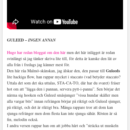
GULEED –
INGEN ANNAN
Hugo har redan bloggat om den här
men det här inlägget är redan
svinlångt så jag tänker skriva lite till, för detta är kanske den låt av
alla från i fredags jag känner mest för.
Guleeds
Den här råa Malmö-skånskan, jag älskar den, den passar till
lite hackiga flow, han rappar mycket i staccato (vad betyder staccato?
Uttala det som det ska uttalas, STA-CA-TO, där har du svaret) fräser
hot om att ”lägga den i pannan, servera pytt-i-panna”. Sen börjar det
närma sig hooken och Guleed småsjunger ”vissa hundar skäller men
alla vargar bits” innan refrängen börjar på riktigt och Guleed sjunger,
på riktigt, och det är riktigt bra. Många rappare tror att dom kan
sjunga refränger men dom flesta kan inte sjunga såhär. Rösten är så
fin, melodin också.
I andra versen rappar han om att jobba hårt och ”sträcka ut muskeln