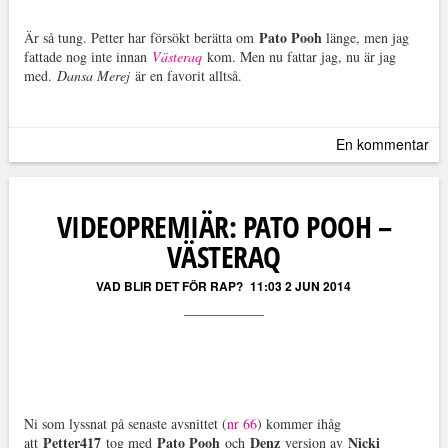
Pato Pooh
Är så tung. Petter har försökt berätta om
länge, men jag
fattade nog inte innan
Västeraq
kom. Men nu fattar jag, nu är jag
med.
Dansa Merej
är en favorit alltså.
En kommentar
VIDEOPREMIÄR: PATO POOH –
VÄSTERAQ
VAD BLIR DET FÖR RAP?
11:03 2 JUN 2014
Ni som lyssnat på senaste avsnittet (
nr 66
) kommer ihåg
Petter417
Pato Pooh
Denz
Nicki
att
tog med
och
version av