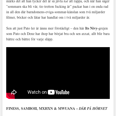
märks det att han tycker det är så jävla
kul
att rappa, och när han säger
”sommarn ska bli vår, tio tretton fucking år” packar han i en enda rad
in all den där barndomens-eviga-sommar-känslan som två miljarder
filmer, böcker och låtar har handlat om i två miljarder år.
Its Nivy-
Sen att just Pato ler är ännu mer förståeligt – den här
grejen
som Pato och Denz har ihop har börjat bra och sen axxat, allt blir bara
bättre och bättre för varje släpp.
FINESS, SAMBOII, MXHXN & MWUANA –
DÄR PÅ HÖRNET