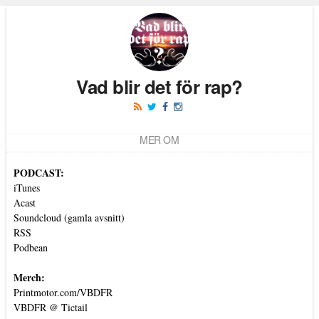
Läs kommentarer (
14
)
Vad blir det för rap?
MER OM
PODCAST:
iTunes
Acast
Soundcloud (gamla avsnitt)
RSS
Podbean
Merch:
Printmotor.com/VBDFR
VBDFR @ Tictail