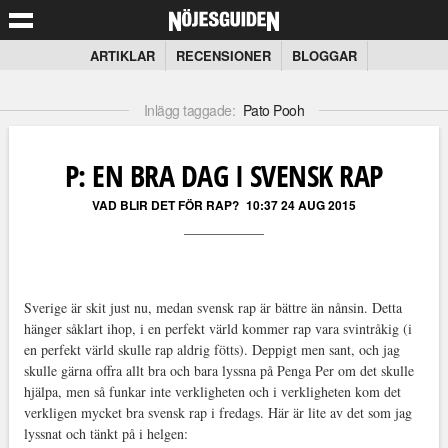
ARTIKLAR
RECENSIONER
BLOGGAR
Inlägg taggade:
Pato Pooh
P: EN BRA DAG I SVENSK RAP
VAD BLIR DET FÖR RAP?
10:37 24 AUG 2015
Sverige är skit just nu, medan svensk rap är bättre än nånsin. Detta
hänger såklart ihop, i en perfekt värld kommer rap vara svintråkig (i
en perfekt värld skulle rap aldrig fötts). Deppigt men sant, och jag
skulle gärna offra allt bra och bara lyssna på Penga Per om det skulle
hjälpa, men så funkar inte verkligheten och i verkligheten kom det
verkligen mycket bra svensk rap i fredags. Här är lite av det som jag
lyssnat och tänkt på i helgen: