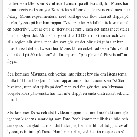
Kendrick Lamar
partier som låter som
, på ett bra sätt, för Moms har
fattat precis vad som gör Kendricks stil bra: den är avancerad men inte
tråkig
. Moms experimenterar med röstläge och flow utan att släppa på
nivån, lyssna på hur han rappar ”Anders eller Abdullahi fick smaka på
en butterfly”. Det är ett s k ”flerstavigt rim”, men det finns inget stelt i
hur han säger det. Moms har gjort sina 10 000+ rap-timmar och kan
alla regler, allt sitter, men det som gör att det blir riktigt bra är hur
musikaliskt det är. Lyssna hur Moms får en enkel rad (som ”du vet att
du e född på 80-talet om” du fattar) som ”p-p-playa på Playahead” att
flyga.
Mwuana
Sen kommer
och verkar inte riktigt bry sig om låtens tema,
i alla fall inte i början när han rappar om en trap queen som ”sköter
biznizen, utan nått tjaffs på den” men vad fan gör det, sen Mwuana
började köra på svenska har han inte släppt en enda ointressant sekund
musik.
Denz
Sist kommer
och sist i videon rappar han om knarklukt som går
igenom kläderna samtidigt som Pato Pooh kommer tillbaka i bild och
ser opassande glad ut, men det fattar jag för man blir alltid glad av att
lyssna, och titta, på Denz. Han ler mycket, vad han än rappar om så