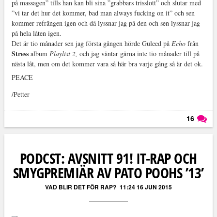
på massagen” tills han kan bli sina ”grabbars trisslott” och slutar med
”vi tar det hur det kommer, bad man always fucking on it” och sen
kommer refrängen igen och då lyssnar jag på den och sen lyssnar jag
på hela låten igen.
Det är tio månader sen jag första gången hörde Guleed på
Echo
från
Stress
album
Playlist 2,
och jag väntar gärna inte tio månader till på
nästa låt, men om det kommer vara så här bra varje gång så är det ok.
PEACE
/Petter
16
Läs kommentarer (
16
)
PODCST: AVSNITT 91! IT-RAP OCH
SMYGPREMIÄR AV PATO POOHS ’13’
VAD BLIR DET FÖR RAP?
11:24 16 JUN 2015