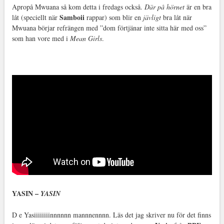
Apropå Mwuana så kom detta i fredags också.
Där på hörnet
är en bra
Samboii
låt (speciellt när
rappar) som blir en
jävligt
bra låt när
Mwuana börjar refrängen med ”dom förtjänar inte sitta här med oss”
som han vore med i
Mean Girls
.
YASIN –
YASIN
D e Yasiiiiiiiinnnnnn mannnennnn. Läs det jag skriver nu för det finns