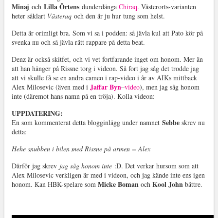
Minaj
Lilla Örtens
och
dunderdänga
Chiraq
. Västerorts-varianten
heter såklart
Västeraq
och den är ju hur tung som helst.
Detta är orimligt bra. Som vi sa i podden: så jävla kul att Pato kör på
svenka nu och så jävla rätt rappare på detta beat.
Denz är också skitfet, och vi vet fortfarande inget om honom. Mer än
att han hänger på Rissne torg i videon. Så fort jag såg det trodde jag
att vi skulle få se en andra cameo i rap-video i år av AIKs mittback
Jaffar Byn
Alex Milosevic (även med i
–
video
), men jag såg honom
inte (däremot hans namn på en tröja). Kolla videon:
UPPDATERING:
Sebbe
En som kommenterat detta blogginlägg under namnet
skrev nu
detta:
Hehe snubben i bilen med Rissne på armen = Alex
Därför jag skrev
jag såg honom inte
:D. Det verkar hursom som att
Alex Milosevic verkligen är med i videon, och jag kände inte ens igen
Micke Boman
Kool John
honom. Kan HBK-spelare som
och
bättre.