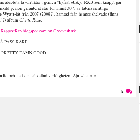
ina absoluta favoritlåtar i genren ”hyfsat obskyr R&B som knappt går
nskild person garanterat står för minst 30% av låtens samtliga
e Wyatt
-låt från 2007 (2008?), hämtad från hennes shelvade (finns
ed”?) album
Ghetto Rose
.
w.RappestRap.blogspot.com on Grooveshark
? SÅ PASS RARE.
me är PRETTY DAMN GOOD.
radio och ffa i den så kallad verkligheten. Aja whatever.
8
Läs kommentarer (
8
)