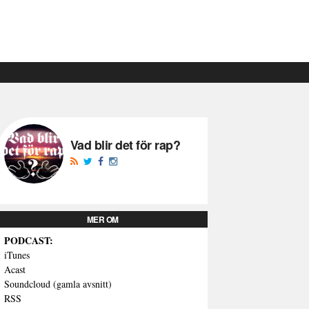
Vad blir det för rap?
MER OM
PODCAST:
iTunes
Acast
Soundcloud (gamla avsnitt)
RSS