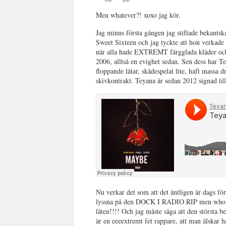
Men whatever?! xoxo jag kör.
Jag minns första gången jag stiftade bekant
Sweet Sixteen och jag tyckte att hon verkade 
när alla hade EXTREMT färgglada kläder och sh
2006, alltså en evighet sedan. Sen dess har 
floppande låtar, skådespelat lite, haft massa
skivkontrakt. Teyana är sedan 2012 signad ti
Nu verkar det som att det äntligen är dags fö
lyssna på den DOCK I RADIO RIP men who 
låten!!!! Och jag måste säga att den största b
är en eeeextremt fet rappare, att man älskar ha