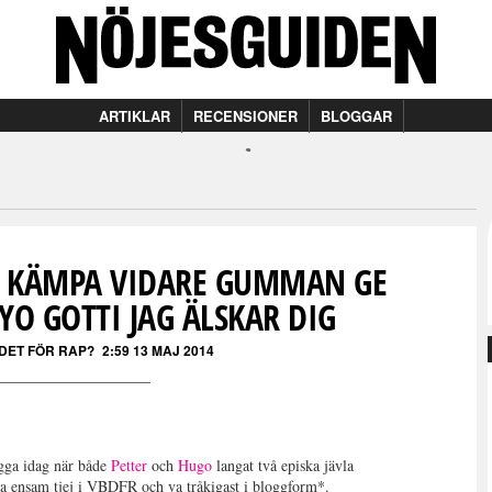
ARTIKLAR
RECENSIONER
BLOGGAR
OR KÄMPA VIDARE GUMMAN GE
 YO GOTTI JAG ÄLSKAR DIG
 DET FÖR RAP?
2:59 13 MAJ 2014
ga idag när både
Petter
och
Hugo
langat två episka jävla
ensam tjej i VBDFR och va tråkigast i bloggform*.