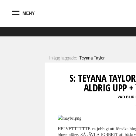
MENY
Inlägg taggade:
Teyana Taylor
S: TEYANA TAYL
ALDRIG UPP +
VAD BLIR
HELVETTTTTTE va jobbigt att försöka blog
blogginlägg. SÅ JÄVLA JOBBIGT att både va 