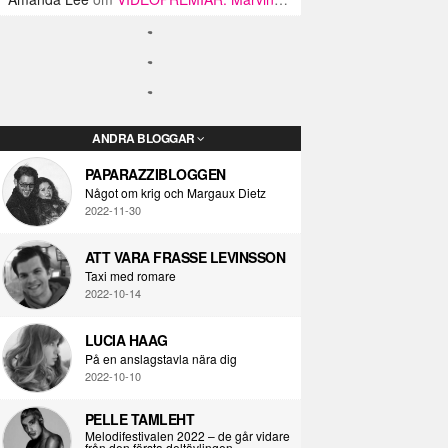
ANDRA BLOGGAR
PAPARAZZIBLOGGEN
Något om krig och Margaux Dietz
2022-11-30
ATT VARA FRASSE LEVINSSON
Taxi med romare
2022-10-14
LUCIA HAAG
På en anslagstavla nära dig
2022-10-10
PELLE TAMLEHT
Melodifestivalen 2022 – de går vidare
från den första deltävlingen