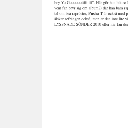
boy Yo Goooooottiiiiiii”. Här gör han bättre ä
vem fan bryr sig om album?) där han bara rap
Pusha T
tal om bra rapröster,
är också med på
älskar refrängen också, men är den inte lite 
LYSSNADE SÖNDER 2010 eller när fan de