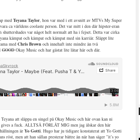
Teyana Taylor
skap med
, hon var med i ett avsnitt av MTVs My Super
vara ca världens coolaste person. Det var mitt i den där hipster-eran
uttershades var något helt normalt att ha i fejset. Detta var cirka
Teyana kämpat och kämpat och kämpat med sin karriär. Släppt lite
Chris Brown
 drama med
och innehaft inte mindre än två
ll
GOOD
Okay Music och har gästat lite låtar här och där.
r Teyana att släppa en singel på Okay Music och här ovan kan ni
gives a fuck. ALLTSÅ FÖRLÅT MIG men jag älskar den här
Yo Gotti
ehållningen är
. Hugo har ju tidigare konstaterat att Yo Gotti
ns röst, men att han sällan presterar bättre än när han säger ”it’s yo