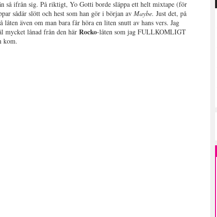
n så ifrån sig. På riktigt, Yo Gotti borde släppa ett helt mixtape (för
par sådär slött och hest som han gör i början av
Maybe.
Just det, på
 låten även om man bara får höra en liten snutt av hans vers. Jag
Rocko
väl mycket lånad från den här
-låten som jag FULLKOMLIGT
n kom.