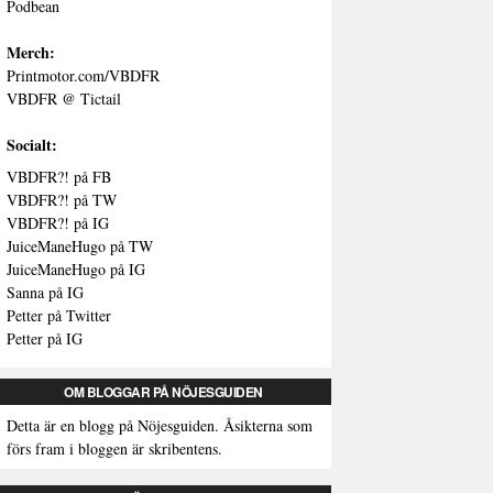
Podbean
Merch:
Printmotor.com/VBDFR
VBDFR @ Tictail
Socialt:
VBDFR?! på FB
VBDFR?! på TW
VBDFR?! på IG
JuiceManeHugo på TW
JuiceManeHugo på IG
Sanna på IG
Petter på Twitter
Petter på IG
OM BLOGGAR PÅ NÖJESGUIDEN
Detta är en blogg på Nöjesguiden. Åsikterna som
förs fram i bloggen är skribentens.