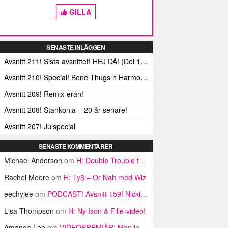
GILLA
SENASTE INLÄGGEN
Avsnitt 211! Sista avsnittet! HEJ DÅ! (Del 1 och 2)
Avsnitt 210! Special! Bone Thugs n Harmonys album E.1999 Eternal
Avsnitt 209! Remix-eran!
Avsnitt 208! Stankonia – 20 år senare!
Avsnitt 207! Julspecial
SENASTE KOMMENTARER
Michael Anderson
om
H: Double Trouble från Baton Rouge
Rachel Moore
om
H: Ty$ – Or Nah med Wiz
eechyjee
om
PODCAST! Avsnitt 159! Nicki Minaj-specialen!
Lisa Thompson
om
H: Ny Ison & Fille-video!
Amanda Lee
om
VIDEOPREMIÄR: Marvin Tebano – Klipp dig