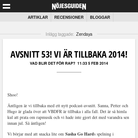
ARTIKLAR
RECENSIONER
BLOGGAR
Inlägg taggade:
Zendaya
AVSNITT 53! VI ÄR TILLBAKA 2014!
VAD BLIR DET FÖR RAP?
11:33 5 FEB 2014
Shoo!
Äntligen är vi tillbaka med ett nytt podcast-avsnitt. Sanna, Petter och
Hugo är glada över att VBDFR är tillbaka i alla fall. Det är så himla
kul att prata om rapmusik och vi hade inte gjort det med varandra sen
innan jul. Så äntligen!
Sasha Go Hard
Vi börjar med att snacka lite om
s spelning i