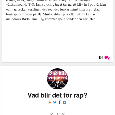
västkustsound, Ty$, IamSu och gänget tar nu ett kliv in i popvärlden
och jag tycker verkligen det soundet funkar minst lika bra i glad
DJ Mustard
tonårspoprnb som på
-bangers eller på Ty Dollas
melodiösa R&B-jams. Jag kommer spela sönder den här låten!
84
Läs kommentarer (
84
)
Vad blir det för rap?
MER OM