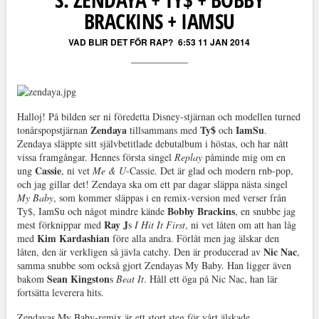
BRACKINS + IAMSU
VAD BLIR DET FÖR RAP?
6:53 11 JAN 2014
Halloj! På bilden ser ni föredetta Disney-stjärnan och modellen turned
Zendaya
Ty$
IamSu
tonårspopstjärnan
tillsammans med
och
.
Zendaya släppte sitt självbetitlade debutalbum i höstas, och har nått
vissa framgångar. Hennes första singel
Replay
påminde mig om en
Cassie
ung
, ni vet
Me & U
-Cassie. Det är glad och modern rnb-pop,
och jag gillar det! Zendaya ska om ett par dagar släppa nästa singel
My Baby
, som kommer släppas i en remix-version med verser från
Bobby Brackins
Ty$, IamSu och något mindre kände
, en snubbe jag
Ray J
mest förknippar med
s
I Hit It First
, ni vet låten om att han låg
Kim Kardashian
med
före alla andra. Förlåt men jag älskar den
Nic Nac
låten, den är verkligen så jävla catchy. Den är producerad av
,
samma snubbe som också gjort Zendayas My Baby. Han ligger även
Sean Kingston
bakom
s
Beat It
. Håll ett öga på Nic Nac, han lär
fortsätta leverera hits.
Zendayas My Baby-remix är ett stort steg för vårt älskade