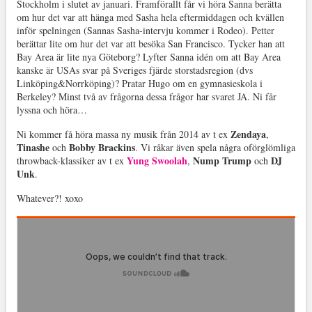
Stockholm i slutet av januari. Framförallt får vi höra Sanna berätta
om hur det var att hänga med Sasha hela eftermiddagen och kvällen
inför spelningen (Sannas Sasha-intervju kommer i Rodeo). Petter
berättar lite om hur det var att besöka San Francisco. Tycker han att
Bay Area är lite nya Göteborg? Lyfter Sanna idén om att Bay Area
kanske är USAs svar på Sveriges fjärde storstadsregion (dvs
Linköping&Norrköping)? Pratar Hugo om en gymnasieskola i
Berkeley? Minst två av frågorna dessa frågor har svaret JA. Ni får
lyssna och höra…
Zendaya
Ni kommer få höra massa ny musik från 2014 av t ex
,
Tinashe
Bobby Brackins
och
. Vi råkar även spela några oförglömliga
Yung Swoolah
Nump Trump
DJ
throwback-klassiker av t ex
,
och
Unk
.
Whatever?! xoxo