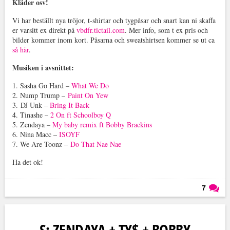
Kläder osv!
Vi har beställt nya tröjor, t-shirtar och tygpåsar och snart kan ni skaffa
er varsitt ex direkt på
vbdfr.tictail.com
. Mer info, som t ex pris och
bilder kommer inom kort. Påsarna och sweatshirtsen kommer se ut ca
så här
.
Musiken i avsnittet:
1. Sasha Go Hard –
What We Do
2. Nump Trump –
Paint On Yew
3. DJ Unk –
Bring It Back
4. Tinashe –
2 On ft Schoolboy Q
5. Zendaya –
My baby remix ft Bobby Brackins
6. Nina Macc –
ISOYF
7. We Are Toonz –
Do That Nae Nae
Ha det ok!
7
Läs kommentarer (
7
)
S: ZENDAYA + TY$ + BOBBY