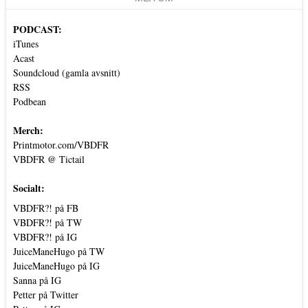
PODCAST:
iTunes
Acast
Soundcloud (gamla avsnitt)
RSS
Podbean
Merch:
Printmotor.com/VBDFR
VBDFR @ Tictail
Socialt:
VBDFR?! på FB
VBDFR?! på TW
VBDFR?! på IG
JuiceManeHugo på TW
JuiceManeHugo på IG
Sanna på IG
Petter på Twitter