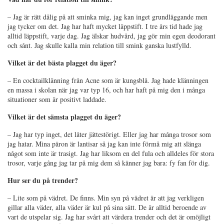
– Jag är rätt dålig på att sminka mig, jag kan inget grundläggande men
jag tycker om det. Jag har haft mycket läppstift. I tre års tid hade jag
alltid läppstift, varje dag. Jag älskar hudvård, jag gör min egen deodorant
och sånt. Jag skulle kalla min relation till smink ganska lustfylld.
Vilket är det bästa plagget du äger?
– En cocktailklänning från Acne som är kungsblå. Jag hade klänningen
en massa i skolan när jag var typ 16, och har haft på mig den i många
situationer som är positivt laddade.
Vilket är det sämsta plagget du äger?
– Jag har typ inget, det låter jättestörigt. Eller jag har många trosor som
jag hatar. Mina päron är lantisar så jag kan inte förmå mig att slänga
något som inte är trasigt. Jag har liksom en del fula och alldeles för stora
trosor, varje gång jag tar på mig dem så känner jag bara: fy fan för dig.
Hur ser du på trender?
– Lite som på vädret. De finns. Min syn på vädret är att jag verkligen
gillar alla väder, alla väder är kul på sina sätt. De är alltid beroende av
vart de utspelar sig. Jag har svårt att värdera trender och det är omöjligt