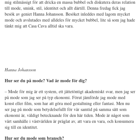
mig stilmässigt för att dricka en massa bubbel och diskutera deras relation
till mode, smink, stil, identitet och allt därtill. Denna fredag fick jag
besök av geniet Hanna Johansson. Besöket inleddes med lagom mycket
mode och avslutades med alldeles för mycket bubbel, lite så som jag hade
tänkt mig att Casa Cava alltid ska vara.
Hanna Johansson
Hur ser du på mode? Vad är mode för dig?
– Mode för mig är ett system, ett jättetöntigt akademiskt svar, men jag ser
på mode som jag ser på typ ekonomi. Förut jämförde jag mode med
konst eller film, som har att göra med gestaltning eller fantasi. Men nu
ser jag på mode som betydelsefullt för vår samtid på samma sätt som
ekonomi är, väldigt betecknande för den här tiden. Mode är något som
vårt samhälle i västvärlden är präglat av, att vara en vara, och konsumera
sig till en identitet.
Hur ser du mode som bransch?