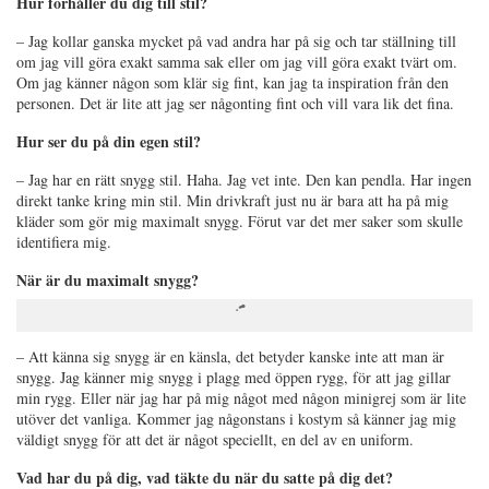
Hur förhåller du dig till stil?
– Jag kollar ganska mycket på vad andra har på sig och tar ställning till
om jag vill göra exakt samma sak eller om jag vill göra exakt tvärt om.
Om jag känner någon som klär sig fint, kan jag ta inspiration från den
personen. Det är lite att jag ser någonting fint och vill vara lik det fina.
Hur ser du på din egen stil?
– Jag har en rätt snygg stil. Haha. Jag vet inte. Den kan pendla. Har ingen
direkt tanke kring min stil. Min drivkraft just nu är bara att ha på mig
kläder som gör mig maximalt snygg. Förut var det mer saker som skulle
identifiera mig.
När är du maximalt snygg?
– Att känna sig snygg är en känsla, det betyder kanske inte att man är
snygg. Jag känner mig snygg i plagg med öppen rygg, för att jag gillar
min rygg. Eller när jag har på mig något med någon minigrej som är lite
utöver det vanliga. Kommer jag någonstans i kostym så känner jag mig
väldigt snygg för att det är något speciellt, en del av en uniform.
Vad har du på dig, vad täkte du när du satte på dig det?