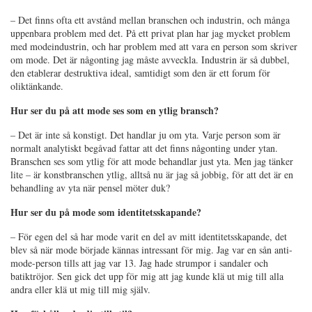
– Det finns ofta ett avstånd mellan branschen och industrin, och många
uppenbara problem med det. På ett privat plan har jag mycket problem
med modeindustrin, och har problem med att vara en person som skriver
om mode. Det är någonting jag måste avveckla. Industrin är så dubbel,
den etablerar destruktiva ideal, samtidigt som den är ett forum för
oliktänkande.
Hur ser du på att mode ses som en ytlig bransch?
– Det är inte så konstigt. Det handlar ju om yta. Varje person som är
normalt analytiskt begåvad fattar att det finns någonting under ytan.
Branschen ses som ytlig för att mode behandlar just yta. Men jag tänker
lite – är konstbranschen ytlig, alltså nu är jag så jobbig, för att det är en
behandling av yta när pensel möter duk?
Hur ser du på mode som identitetsskapande?
– För egen del så har mode varit en del av mitt identitetsskapande, det
blev så när mode började kännas intressant för mig. Jag var en sån anti-
mode-person tills att jag var 13. Jag hade strumpor i sandaler och
batiktröjor. Sen gick det upp för mig att jag kunde klä ut mig till alla
andra eller klä ut mig till mig själv.