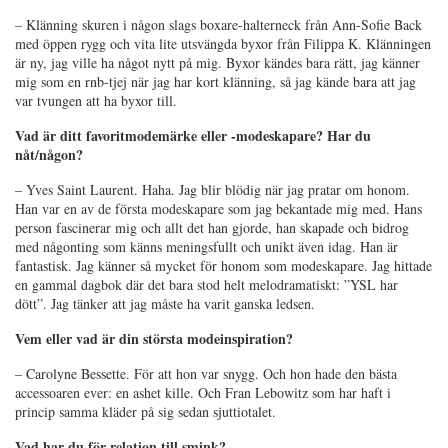
– Klänning skuren i någon slags boxare-halterneck från Ann-Sofie Back
med öppen rygg och vita lite utsvängda byxor från Filippa K. Klänningen
är ny, jag ville ha något nytt på mig. Byxor kändes bara rätt, jag känner
mig som en rnb-tjej när jag har kort klänning, så jag kände bara att jag
var tvungen att ha byxor till.
Vad är ditt favoritmodemärke eller -modeskapare? Har du
nåt/någon?
– Yves Saint Laurent. Haha. Jag blir blödig när jag pratar om honom.
Han var en av de första modeskapare som jag bekantade mig med. Hans
person fascinerar mig och allt det han gjorde, han skapade och bidrog
med någonting som känns meningsfullt och unikt även idag. Han är
fantastisk. Jag känner så mycket för honom som modeskapare. Jag hittade
en gammal dagbok där det bara stod helt melodramatiskt: ”YSL har
dött”. Jag tänker att jag måste ha varit ganska ledsen.
Vem eller vad är din största modeinspiration?
– Carolyne Bessette. För att hon var snygg. Och hon hade den bästa
accessoaren ever: en ashet kille. Och Fran Lebowitz som har haft i
princip samma kläder på sig sedan sjuttiotalet.
Vad har du för relation till smink?