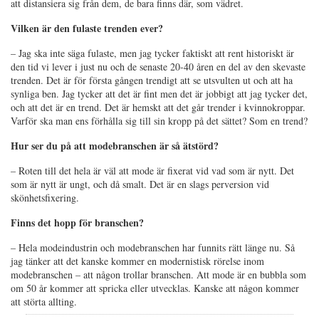
att distansiera sig från dem, de bara finns där, som vädret.
Vilken är den fulaste trenden ever?
– Jag ska inte säga fulaste, men jag tycker faktiskt att rent historiskt är
den tid vi lever i just nu och de senaste 20-40 åren en del av den skevaste
trenden. Det är för första gången trendigt att se utsvulten ut och att ha
synliga ben. Jag tycker att det är fint men det är jobbigt att jag tycker det,
och att det är en trend. Det är hemskt att det går trender i kvinnokroppar.
Varför ska man ens förhålla sig till sin kropp på det sättet? Som en trend?
Hur ser du på att modebranschen är så ätstörd?
– Roten till det hela är väl att mode är fixerat vid vad som är nytt. Det
som är nytt är ungt, och då smalt. Det är en slags perversion vid
skönhetsfixering.
Finns det hopp för branschen?
– Hela modeindustrin och modebranschen har funnits rätt länge nu. Så
jag tänker att det kanske kommer en modernistisk rörelse inom
modebranschen – att någon trollar branschen. Att mode är en bubbla som
om 50 år kommer att spricka eller utvecklas. Kanske att någon kommer
att störta allting.