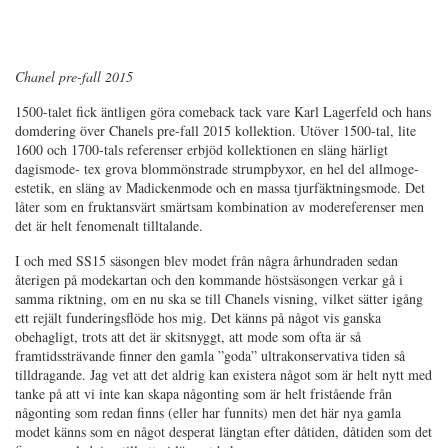
Chanel pre-fall 2015
1500-talet fick äntligen göra comeback tack vare Karl Lagerfeld och hans
domdering över Chanels pre-fall 2015 kollektion. Utöver 1500-tal, lite
1600 och 1700-tals referenser erbjöd kollektionen en släng härligt
dagismode- tex grova blommönstrade strumpbyxor, en hel del allmoge-
estetik, en släng av Madickenmode och en massa tjurfäktningsmode. Det
låter som en fruktansvärt smärtsam kombination av modereferenser men
det är helt fenomenalt tilltalande.
I och med SS15 säsongen blev modet från några århundraden sedan
återigen på modekartan och den kommande höstsäsongen verkar gå i
samma riktning, om en nu ska se till Chanels visning, vilket sätter igång
ett rejält funderingsflöde hos mig. Det känns på något vis ganska
obehagligt, trots att det är skitsnyggt, att mode som ofta är så
framtidssträvande finner den gamla ”goda” ultrakonservativa tiden så
tilldragande. Jag vet att det aldrig kan existera något som är helt nytt med
tanke på att vi inte kan skapa någonting som är helt fristående från
någonting som redan finns (eller har funnits) men det här nya gamla
modet känns som en något desperat längtan efter dåtiden, dåtiden som det