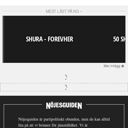
MEST LÄST PÅ NG
SHURA - FOREVHER
50 SH
Mer inlägg
Nöjesguiden är partipolitiskt obunden, men du kan alltid
lita på att vi brinner för jämställdhet. Vi är