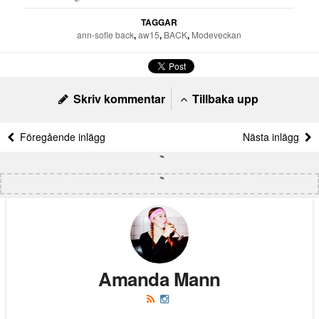
TAGGAR
ann-sofie back
,
aw15
,
BACK
,
Modeveckan
Skriv kommentar
Tillbaka upp
Föregående inlägg
Nästa inlägg
Amanda Mann