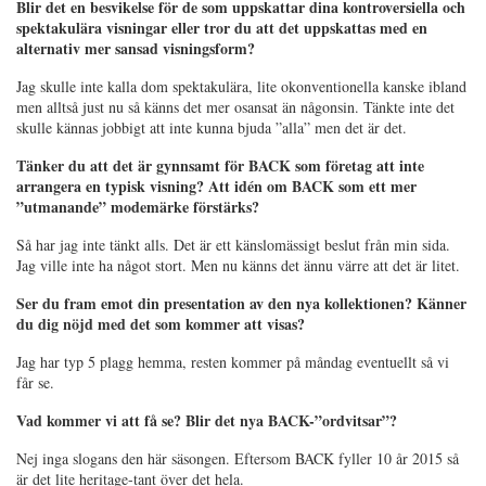
Blir det en besvikelse för de som uppskattar dina kontroversiella och
spektakulära visningar eller tror du att det uppskattas med en
alternativ mer sansad visningsform?
Jag skulle inte kalla dom spektakulära, lite okonventionella kanske ibland
men alltså just nu så känns det mer osansat än någonsin. Tänkte inte det
skulle kännas jobbigt att inte kunna bjuda ”alla” men det är det.
Tänker du att det är gynnsamt för BACK som företag att inte
arrangera en typisk visning? Att idén om BACK som ett mer
”utmanande” modemärke förstärks?
Så har jag inte tänkt alls. Det är ett känslomässigt beslut från min sida.
Jag ville inte ha något stort. Men nu känns det ännu värre att det är litet.
Ser du fram emot din presentation av den nya kollektionen? Känner
du dig nöjd med det som kommer att visas?
Jag har typ 5 plagg hemma, resten kommer på måndag eventuellt så vi
får se.
Vad kommer vi att få se? Blir det nya BACK-”ordvitsar”?
Nej inga slogans den här säsongen. Eftersom BACK fyller 10 år 2015 så
är det lite heritage-tant över det hela.