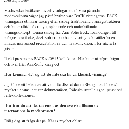
Ann-Sofie Back
Modeveckanbesökares favoritvisningar att närvara på under
modeveckorna vågar jag påstå brukar vara BACK-visningarna. BACK-
visningarna utmanar säsong efter säsong traditionella visningsstrukturer
och hittar alltid på ett nytt, spännande och underhållande
visningskoncept. Denna säsong har Ann-Sofie Back, förmodligen till
mångas besvikelse, dock valt att inte ha en visning och istället ha en
mindre mer sansad presentation av den nya kollektionen för några få
gäster.
Ikväll presenteras BACK’s AW15 kollektion. Här hittar ni några frågor
och svar från Ann-Sofie kring det:
Hur kommer det sig att du inte ska ha en klassisk visning?
Jag kände ett behov av att vara lite diskret denna säsong, det hände så
mycket i höstas, det var dokumentären, Röhsska utställningen, priset och
reflexkollektionen.
Hur tror du att det tas emot av den svenska liksom den
internationella modepressen?
Dålig dag att fråga det på. Känns mycket oklart.