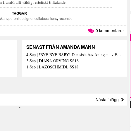
ramförallt väldigt estetiskt tilltalande.
TAGGAR
ckan
,
peroni designer collaborations
,
recension
0 kommentarer
SENAST FRÅN AMANDA MANN
4 Sep | !BYE BYE BABY! Den sista bevakningen av Fashion Week Stockholm – och med den de sista skrivna orden (här)
3 Sep | DIANA ORVING SS18
1 Sep | LAZOSCHMIDL SS18
Nästa inlägg