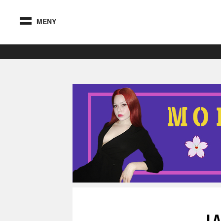
MENY
L