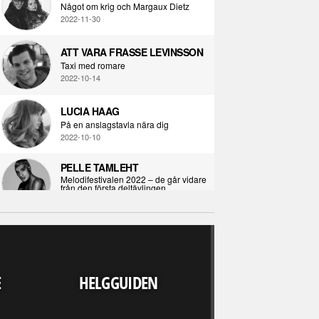
Något om krig och Margaux Dietz
2022-11-30
ATT VARA FRASSE LEVINSSON
Taxi med romare
2022-10-14
LUCIA HAAG
På en anslagstavla nära dig
2022-10-10
PELLE TAMLEHT
Melodifestivalen 2022 – de går vidare
från den första deltävlingen
2022-02-02
I KORPENS SKUGGA
Själva definitionen av ondska
RECENSION
2021-06-28
LJUDVÄRLDEN 
E
HELGGUIDEN
UPP FINNS N
ÖPPNA BOKEN
ALLA" - DARKS
Kropps-dagbok
OUT WE
2021-06-24