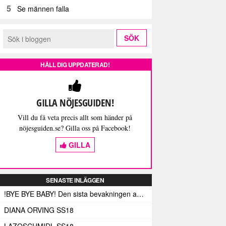
5
Se männen falla
HÅLL DIG UPPDATERAD!
GILLA NÖJESGUIDEN!
Vill du få veta precis allt som händer på
nöjesguiden.se? Gilla oss på Facebook!
GILLA
SENASTE INLÄGGEN
!BYE BYE BABY! Den sista bevakningen av Fashion Week Stockholm – och med den de sista skrivna orden (här)
DIANA ORVING SS18
LAZOSCHMIDL SS18