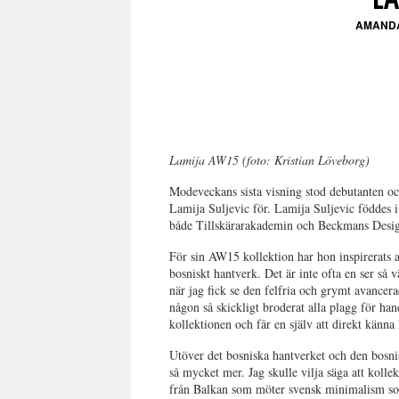
AMAND
Lamija AW15 (foto: Kristian Löveborg)
Modeveckans sista visning stod debutanten oc
Lamija Suljevic för. Lamija Suljevic föddes i
både Tillskärarakademin och Beckmans Desig
För sin AW15 kollektion har hon inspirerats a
bosniskt hantverk. Det är inte ofta en ser så 
när jag fick se den felfria och grymt avancer
någon så skickligt broderat alla plagg för han
kollektionen och får en själv att direkt känna
Utöver det bosniska hantverket och den bosnis
så mycket mer. Jag skulle vilja säga att kolle
från Balkan som möter svensk minimalism som