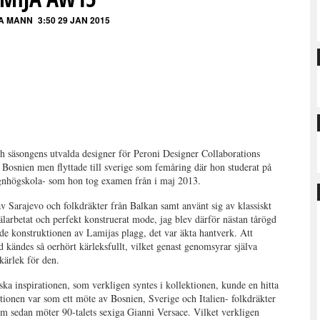
A MANN
3:50 29 JAN 2015
h säsongens utvalda designer för Peroni Designer Collaborations
 Bosnien men flyttade till sverige som femåring där hon studerat på
nhögskola- som hon tog examen från i maj 2013.
v Sarajevo och folkdräkter från Balkan samt använt sig av klassiskt
välarbetat och perfekt konstruerat mode, jag blev därför nästan tårögd
ade konstruktionen av Lamijas plagg, det var äkta hantverk. Att
d kändes så oerhört kärleksfullt, vilket genast genomsyrar själva
 kärlek för den.
ka inspirationen, som verkligen syntes i kollektionen, kunde en hitta
ktionen var som ett möte av Bosnien, Sverige och Italien- folkdräkter
 sedan möter 90-talets sexiga Gianni Versace. Vilket verkligen