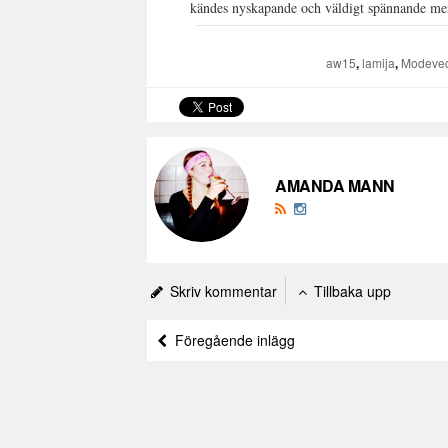
kändes nyskapande och väldigt spännande men f
aw15
,
lamija
,
Modeve
AMANDA MANN
Skriv kommentar
Tillbaka upp
Föregående inlägg