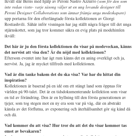
Ikväll slår Berns med hjälp av Peroni Nastro Azzurro
(som för den som
inte redan visste- varje säsong väljer ut en ung lovande designer till
Peroni Designer Collaborations som ämnar främja unga modeskapare)
upp portarna för den efterlängtade första kollektionen av Giorgi
Rostiashvili.
Såhär inför visningen har jag ställt några frågor till det unga
stjärnskottet, som jag tror kommer säkra en evig plats på modehimlen
ikväll:
Det här är ju den första kollektionen du visar på modeveckan, känns
det nervöst att visa den? Är du nöjd med kollektionen?
Eftersom eventet inte har ägt rum känns det en aning overkligt och ja,
nervöst. Ja, jag är mycket tillfreds med kollektionen.
Vad är din tanke bakom det du ska visa? Var har du hittat din
inspiration?
Kollektionen är baserad på en idé om ett stängt land som öppnas för
världen på 90-talet. Det är en tidsdokumenterande kollektion som visar
en tid av förändring. Den är en hyllning till den första generationen av
tjejer, som tog stegen mot en ny era som var på väg, där en abstrakt
känsla av det förflutna, av exponering och återhållsamhet gör sig känd då
och då.
Vad kommer du att visa? Hur tror du att det du visar kommer tas
emot av bevakaren?