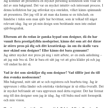
Jag kommer att presentera en mycket personlig kollektion som visar en
del av min bakgrund. Det var en mycket intuitiv och intressant process. I
denna kollektion har jag utforskat nya områden, vilket känns spännande
att presentera. Det jag vill är att man ska kunna se en tidsclash, en
händelse i tiden som man själv har bevittnat, som är tolkad till något
relevant idag. Jag ser på min design som berättande men inte endast
självbiografisk.
Eftersom att du redan är ganska hypad som designer, då du har
vunnit flera prestigefyllda modepriser, känns det som att det därav
är större press på dig och ditt kreatörskap- än om du skulle vara
mer okänd som designer? Eller känns det bara gynnsamt?
Jag sätter mycket stor press på mig i mitt arbete, av en enda anledning –
att jag mår bra så. Det är bara ett sätt jag vet att göra kläder på och jag
vill endast ha det så.
Vad är det som särskiljer dig som designer? Vad tillför just du till
den svenska modescenen?
Min bakgrund, mitt sätt att se och registrera och bearbeta ting. Jag är
uppvuxen i olika länder och estetiska värderingar är så olika överallt. Det
är mycket befriande att vara uppvuxen med detta register. Det har format
mig till den designer som jag är idag. Jag vill bidra med mitt formspråk
och min vision.