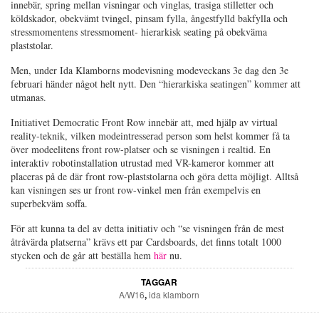
innebär, spring mellan visningar och vinglas, trasiga stilletter och
köldskador, obekvämt tvingel, pinsam fylla, ångestfylld bakfylla och
stressmomentens stressmoment- hierarkisk seating på obekväma
plaststolar.
Men, under Ida Klamborns modevisning modeveckans 3e dag den 3e
februari händer något helt nytt. Den “hierarkiska seatingen” kommer att
utmanas.
Initiativet Democratic Front Row innebär att, med hjälp av virtual
reality-teknik, vilken modeintresserad person som helst kommer få ta
över modeelitens front row-platser och se visningen i realtid. En
interaktiv robotinstallation utrustad med VR-kameror kommer att
placeras på de där front row-plaststolarna och göra detta möjligt. Alltså
kan visningen ses ur front row-vinkel men från exempelvis en
superbekväm soffa.
För att kunna ta del av detta initiativ och “se visningen från de mest
åtråvärda platserna” krävs ett par Cardsboards, det finns totalt 1000
stycken och de går att beställa hem
här
nu.
TAGGAR
A/W16
,
ida klamborn