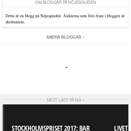
OM BLOGGAR PÅ NÖJESGUIDEN
Detta är en blogg på Nöjesguiden. Åsikterna som förs fram i bloggen är
skribentens.
ANDRA BLOGGAR
MEST LÄST PÅ NG
STOCKHOLMSPRISET 2017: BAR
LIVET