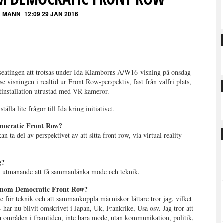
 MANN
12:09 29 JAN 2016
eatingen att trotsas under Ida Klamborns A/W16-visning på onsdag
 visningen i realtid ur Front Row-perspektiv, fast från valfri plats,
botinstallation utrustad med VR-kameror.
tälla lite frågor till Ida kring initiativet.
Democratic Front Row?
n ta del av perspektivet av att sitta front row, via virtual reality
g?
et utmanande att få sammanlänka mode och teknik.
genom Democratic Front Row?
esse för teknik och att sammankoppla människor lättare tror jag, vilket
w
har nu blivit omskrivet i Japan, Uk, Frankrike, Usa osv. Jag tror att
ra områden i framtiden, inte bara mode, utan kommunikation, politik,