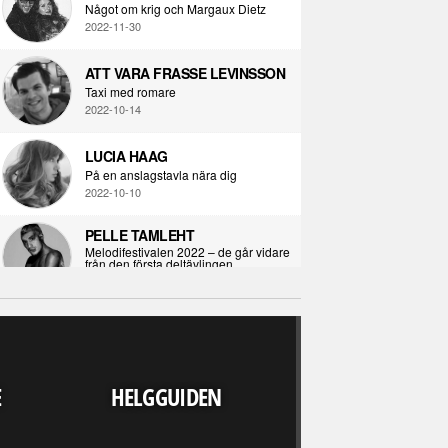
Något om krig och Margaux Dietz
2022-11-30
ATT VARA FRASSE LEVINSSON
Taxi med romare
2022-10-14
LUCIA HAAG
På en anslagstavla nära dig
2022-10-10
PELLE TAMLEHT
Melodifestivalen 2022 – de går vidare
från den första deltävlingen
2022-02-02
I KORPENS SKUGGA
Själva definitionen av ondska
RECENSION
2021-06-28
LJUDVÄRLDEN 
E
HELGGUIDEN
UPP FINNS N
ÖPPNA BOKEN
ALLA" - DARKS
Kropps-dagbok
OUT WE
2021-06-24