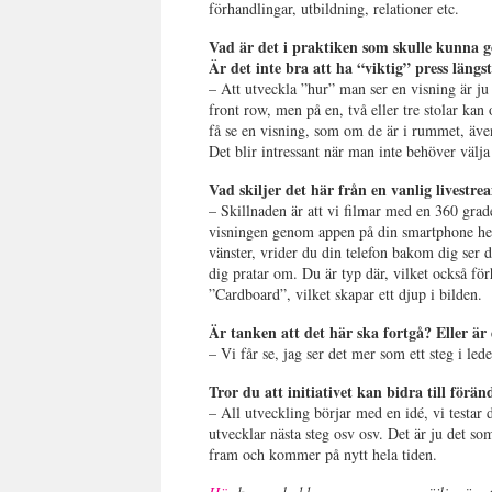
förhandlingar, utbildning, relationer etc.
Vad är det i praktiken som skulle kunna g
Är det inte bra att ha “viktig” press längs
– Att utveckla ”hur” man ser en visning är ju 
front row, men på en, två eller tre stolar kan
få se en visning, som om de är i rummet, äve
Det blir intressant när man inte behöver välja
Vad skiljer det här från en vanlig livestr
– Skillnaden är att vi filmar med en 360 grader
visningen genom appen på din smartphone hemm
vänster, vrider du din telefon bakom dig ser
dig pratar om. Du är typ där, vilket också fö
”Cardboard”, vilket skapar ett djup i bilden.
Är tanken att det här ska fortgå? Eller är
– Vi får se, jag ser det mer som ett steg i lede
Tror du att initiativet kan bidra till förä
– All utveckling börjar med en idé, vi testar 
utvecklar nästa steg osv osv. Det är ju det so
fram och kommer på nytt hela tiden.