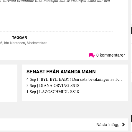
 varenda brinnande liten modesjäl kan se visningen exakt när den
TAGGAR
16
,
ida klamborn
,
Modeveckan
0 kommentarer
SENAST FRÅN AMANDA MANN
4 Sep | !BYE BYE BABY! Den sista bevakningen av Fashion Week Stockholm – och med den de sista skrivna orden (här)
3 Sep | DIANA ORVING SS18
1 Sep | LAZOSCHMIDL SS18
Nästa inlägg