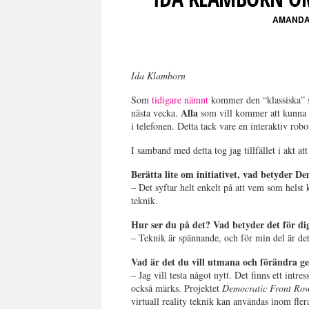
AMANDA
Ida Klamborn
Som
tidigare nämnt
kommer den “klassiska” s
Alla
nästa vecka.
som vill kommer att kunna se
i telefonen. Detta tack vare en interaktiv ro
I samband med detta tog jag tillfället i akt att s
Berätta lite om initiativet, vad betyder 
– Det syftar helt enkelt på att vem som helst ka
teknik.
Hur ser du på det? Vad betyder det för di
– Teknik är spännande, och för min del är d
Vad är det du vill utmana och förändra 
– Jag vill testa något nytt. Det finns ett intr
också märks. Projektet
Democratic Front Ro
virtuall reality teknik kan användas inom fle