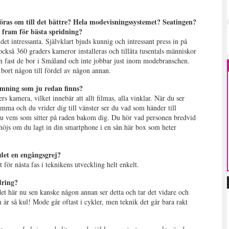
öras om till det bättre? Hela modevisningssystemet? Seatingen?
t fram för bästa spridning?
det intressanta. Självklart bjuds kunnig och intressant press in på
 också 360 graders kameror installeras och tillåta tusentals människor
n fast de bor i Småland och inte jobbar just inom modebranschen.
 bort någon till fördel av någon annan.
eamning som ju redan finns?
s kamera, vilket innebär att allt filmas, alla vinklar. När du ser
a och du vrider dig till vänster ser du vad som händer till
 du vem som sitter på raden bakom dig. Du hör vad personen bredvid
rhöjs om du lagt in din smartphone i en sån här box som heter
 det en engångsgrej?
t för nästa fas i teknikens utveckling helt enkelt.
ndring?
det här nu sen kanske någon annan ser detta och tar det vidare och
m är så kul! Mode går oftast i cykler, men teknik det går bara rakt