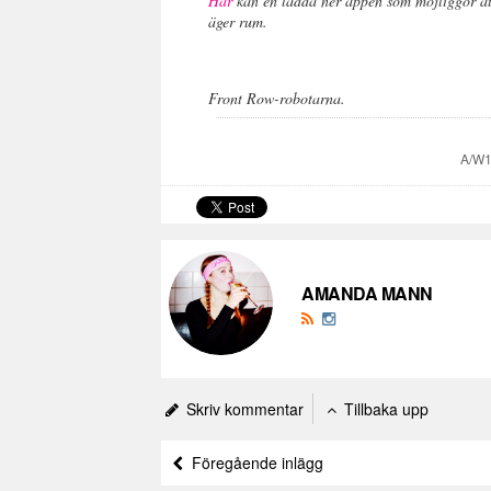
Här
kan en ladda ner appen som möjliggör att
äger rum.
Front Row-robotarna.
A/W
AMANDA MANN
Skriv kommentar
Tillbaka upp
Föregående inlägg