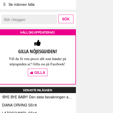
5
Se männen falla
HÅLL DIG UPPDATERAD!
GILLA NÖJESGUIDEN!
Vill du få veta precis allt som händer på
nöjesguiden.se? Gilla oss på Facebook!
GILLA
SENASTE INLÄGGEN
!BYE BYE BABY! Den sista bevakningen av Fashion Week Stockholm – och med den de sista skrivna orden (här)
DIANA ORVING SS18
LAZOSCHMIDL SS18