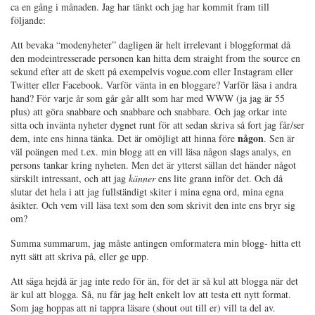
ca en gång i månaden. Jag har tänkt och jag har kommit fram till
följande:
Att bevaka “modenyheter” dagligen är helt irrelevant i bloggformat då
den modeintresserade personen kan hitta dem straight from the source en
sekund efter att de skett på exempelvis vogue.com eller Instagram eller
Twitter eller Facebook. Varför vänta in en bloggare? Varför läsa i andra
hand? För varje år som går går allt som har med WWW (ja jag är 55
plus) att göra snabbare och snabbare och snabbare. Och jag orkar inte
sitta och invänta nyheter dygnet runt för att sedan skriva så fort jag får/ser
någon
dem, inte ens hinna tänka. Det är omöjligt att hinna före
. Sen är
väl poängen med t.ex. min blogg att en vill läsa någon slags analys, en
persons tankar kring nyheten. Men det är ytterst sällan det händer något
särskilt intressant, och att jag
känner
ens lite grann inför det. Och då
slutar det hela i att jag fullständigt skiter i mina egna ord, mina egna
åsikter. Och vem vill läsa text som den som skrivit den inte ens bryr sig
om?
Summa summarum, jag måste antingen omformatera min blogg- hitta ett
nytt sätt att skriva på, eller ge upp.
Att säga hejdå är jag inte redo för än, för det är så kul att blogga när det
är kul att blogga. Så, nu får jag helt enkelt lov att testa ett nytt format.
Som jag hoppas att ni tappra läsare (shout out till er) vill ta del av.