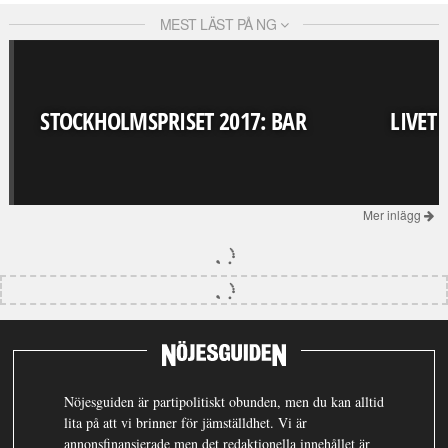
MEST LÄST PÅ NG
STOCKHOLMSPRISET 2017: BAR
LIVET
Mer inlägg
Nöjesguiden är partipolitiskt obunden, men du kan alltid
lita på att vi brinner för jämställdhet. Vi är
annonsfinansierade men det redaktionella innehållet är