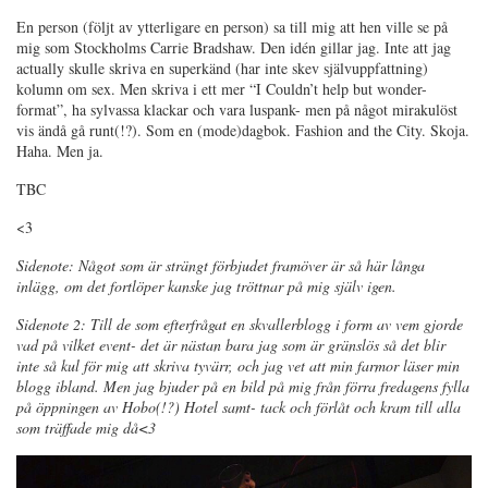
En person (följt av ytterligare en person) sa till mig att hen ville se på
mig som Stockholms Carrie Bradshaw. Den idén gillar jag. Inte att jag
actually skulle skriva en superkänd (har inte skev självuppfattning)
kolumn om sex. Men skriva i ett mer “I Couldn’t help but wonder-
format”, ha sylvassa klackar och vara luspank- men på något mirakulöst
vis ändå gå runt(!?). Som en (mode)dagbok. Fashion and the City. Skoja.
Haha. Men ja.
TBC
<3
Sidenote: Något som är strängt förbjudet framöver är så här långa
inlägg, om det fortlöper kanske jag tröttnar på mig själv igen.
Sidenote 2: Till de som efterfrågat en skvallerblogg i form av vem gjorde
vad på vilket event- det är nästan bara jag som är gränslös så det blir
inte så kul för mig att skriva tyvärr, och jag vet att min farmor läser min
blogg ibland. Men jag bjuder på en bild på mig från förra fredagens fylla
på öppningen av Hobo(!?) Hotel samt- tack och förlåt och kram till alla
som träffade mig då<3