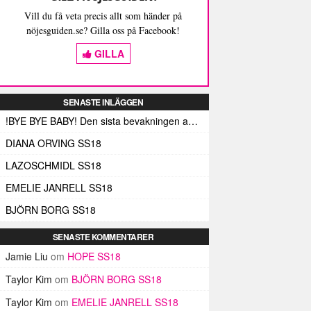
Vill du få veta precis allt som händer på
nöjesguiden.se? Gilla oss på Facebook!
GILLA
SENASTE INLÄGGEN
!BYE BYE BABY! Den sista bevakningen av Fashion Week Stockholm – och med den de sista skrivna orden (här)
DIANA ORVING SS18
LAZOSCHMIDL SS18
EMELIE JANRELL SS18
BJÖRN BORG SS18
SENASTE KOMMENTARER
Jamie Liu
om
HOPE SS18
Taylor Kim
om
BJÖRN BORG SS18
Taylor Kim
om
EMELIE JANRELL SS18