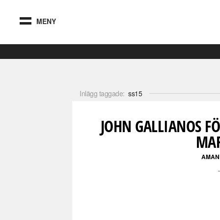
MENY
Inlägg taggade:
ss15
JOHN GALLIANOS F
MAR
AMAN