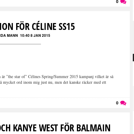
0
Läs kommentarer (
0
)
ION FÖR CÉLINE SS15
DA MANN
10:40 8 JAN 2015
n är ”the star of” Célines Spring/Summer 2015 kampanj vilket är så
så mycket ord inom mig just nu, men det kanske räcker med ett
0
Läs kommentarer (
0
)
CH KANYE WEST FÖR BALMAIN