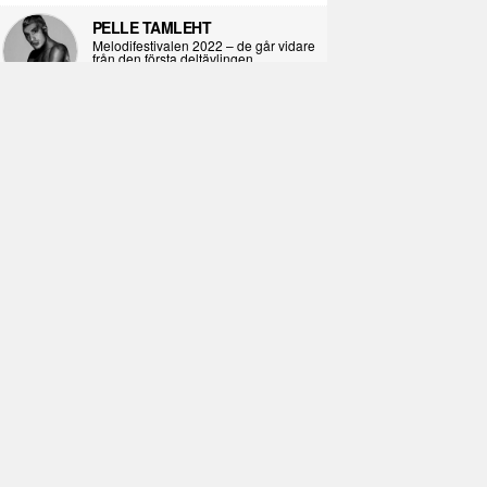
PELLE TAMLEHT
Melodifestivalen 2022 – de går vidare
från den första deltävlingen
2022-02-02
I KORPENS SKUGGA
Själva definitionen av ondska
2021-06-28
ÖPPNA BOKEN
Kropps-dagbok
2021-06-24
SYNDAFALLET
Det är inte din demokratiska plikt att
delta i instagramaktivism.
2021-04-26
VAD BLIR DET FÖR RAP
Avsnitt 211! Sista avsnittet! HEJ DÅ!
(Del 1 och 2)
2021-02-27
SIMON STRAND