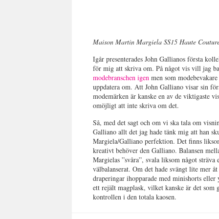
Maison Martin Margiela SS15 Haute Coutur
Igår presenterades John Gallianos första koll
för mig att skriva om. På något vis vill jag b
modebranschen igen
men som modebevakare är 
uppdatera om. Att John Galliano visar sin förs
modemärken är kanske en av de viktigaste vi
omöjligt att inte skriva om det.
Så, med det sagt och om vi ska tala om visnin
Galliano allt det jag hade tänk mig att han sk
Margiela/Galliano perfektion. Det finns liksom
kreativt behöver den Galliano. Balansen mella
Margielas ”svåra”, svala liksom något sträva e
välbalanserat. Om det hade svängt lite mer åt d
draperingar ihopparade med minishorts eller 
ett rejält magplask, vilket kanske är det som
kontrollen i den totala kaosen.