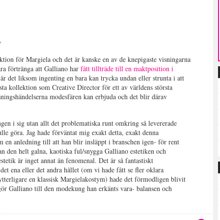
e
ektion för Margiela och det är kanske en av de knepigaste visningarna
ara förtränga att Galliano har
fått tillträde till en maktposition i
det liksom ingenting en bara kan trycka undan eller strunta i att
ta kollektion som Creative Director för ett av världens största
sningshändelserna modesfären kan erbjuda och det blir därav
gen i sig utan allt det problematiska runt omkring så levererade
ulle göra. Jag hade förväntat mig exakt detta, exakt denna
 en anledning till att han blir insläppt i branschen igen- för rent
n den helt galna, kaotiska ful/snygga Galliano estetiken och
stetik är inget annat än fenomenal. Det är så fantastiskt
et ena eller det andra hållet (om vi hade fått se fler oklara
ytterligare en klassisk Margielakostym) hade det förmodligen blivit
 gör Galliano till den modekung han erkänts vara- balansen och