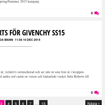
 Spring/Summer 2015 kampanj.
0
Läs kommentarer (
0
)
RTS FÖR GIVENCHY SS15
DA MANN
11:56 10 DEC 2014
, (relativt) oretuscherad och ser inte ut som fem år i kroppen-
 andra ord castat en vuxen och fantastiskt vacker Julia Roberts till
0
Läs kommentarer (
0
)
3
4
5
6
7
…
15
Nästa