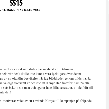
SS15
NDA MANN
1:12 6 JAN 2015
tav världens mest omtalade) par medverkar i Balmains
hela världen) skulle inte kunna vara lyckligare över denna
s av en ofantlig besvikelse när jag bläddrade igenom bilderna. Ja,
å väldigt tröttsamt är det inte att Kanye står framför Kim på alla
n står bakom sin man och agerar hans lilla accessoar, att det blir till
nte det?
r, motiverar valet av att använda Kimye till kampanjen på följande