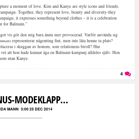
pture a moment of love. Kim and Kanye are style icons and friends.
campaign. Together, they represent love, beauty and diversity-they
mpaign, it expresses something beyond clothes – it is a celebration
nt for Balmain.”
 något vis gör den mig bara ännu mer provocerad. Varför använda sig
sammans
representerar någonting fint, men inte låta henne ta plats?
laceras i skuggan av honom, som relationens biroll? Hur
la vet att hon hade kunnat äga en Balmain-kampanj alldeles själv. Hon
ksom utan Kanye.
4
Läs kommentarer (
4
)
NUS-MODEKLAPP…
DA MANN
3:00 25 DEC 2014