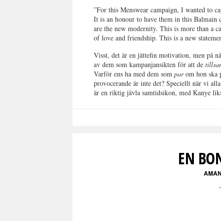
”For this Menswear campaign, I wanted to ca
It is an honour to have them in this Balmain 
are the new modernity. This is more than a ca
of love and friendship. This is a new stateme
Visst, det är en jättefin motivation, men på
av dem som kampanjansikten för att de
till
Varför ens ha med dem som
par
om hon ska p
provocerande är inte det? Speciellt när vi al
är en riktig jävla samtidsikon, med Kanye li
EN BO
AMAN