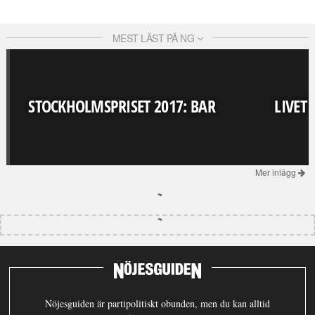
MEST LÄST PÅ NG
STOCKHOLMSPRISET 2017: BAR
LIVET
Mer inlägg
Nöjesguiden är partipolitiskt obunden, men du kan alltid