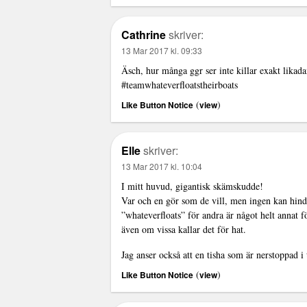
Cathrine
skriver:
13 Mar 2017 kl. 09:33
Äsch, hur många ggr ser inte killar exakt likada
#teamwhateverfloatstheirboats
(
)
Like Button Notice
view
Elle
skriver:
13 Mar 2017 kl. 10:04
I mitt huvud, gigantisk skämskudde!
Var och en gör som de vill, men ingen kan hindr
”whateverfloats” för andra är något helt annat fö
även om vissa kallar det för hat.
Jag anser också att en tisha som är nerstoppad i t
(
)
Like Button Notice
view