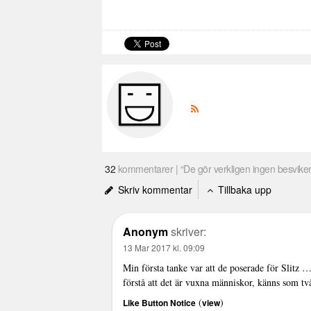
32
kommentarer | “De gör verkligen ingen besvik
Skriv kommentar
Tillbaka upp
Anonym
skriver:
13 Mar 2017 kl. 09:09
Min första tanke var att de poserade för Slitz
förstå att det är vuxna människor, känns som två 
(
)
Like Button Notice
view