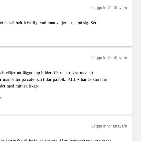
Logga in för att svara
är väl helt frivilligt vad man väljer att ta på sig. Ser
Logga in för att svara
ch väljer att lägga upp bilder, får man räkna med att
r man sitter på café och tittar på folk. ALLA har åsikter! En
 det med mitt sällskap.
r.
Logga in för att svara
min dotter för då hade jag skämts. Man kommenterar inte andra