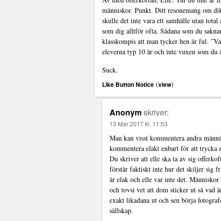
människor. Punkt. Ditt resonemang om dikta
skulle det inte vara ett samhälle utan tota
som dig alltför ofta. Sådana som du saknar 
klasskompis att man tycker hen är ful. ”Vad
eleverna typ 10 år och inte vuxen som du ä
Suck.
(
)
Like Button Notice
view
Anonym
skriver:
13 Mar 2017 kl. 11:53
Man kan visst kommentera andra människor
kommentera elakt enbart för att trycka 
Du skriver att elle ska ta av sig offerk
förstår faktiskt inte hur det skiljer si
är elak och elle var inte det. Människor
och tovsi vet att dom sticker ut så vad 
exakt likadana ut och sen börja fotogra
sällskap.