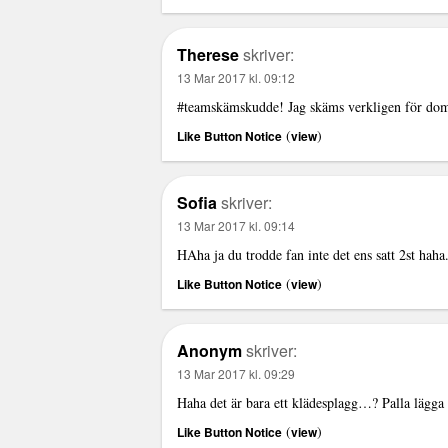
Therese
skriver:
13 Mar 2017 kl. 09:12
#teamskämskudde! Jag skäms verkligen för dom. 
(
)
Like Button Notice
view
Sofia
skriver:
13 Mar 2017 kl. 09:14
HAha ja du trodde fan inte det ens satt 2st haha.
(
)
Like Button Notice
view
Anonym
skriver:
13 Mar 2017 kl. 09:29
Haha det är bara ett klädesplagg…? Palla lägga
(
)
Like Button Notice
view