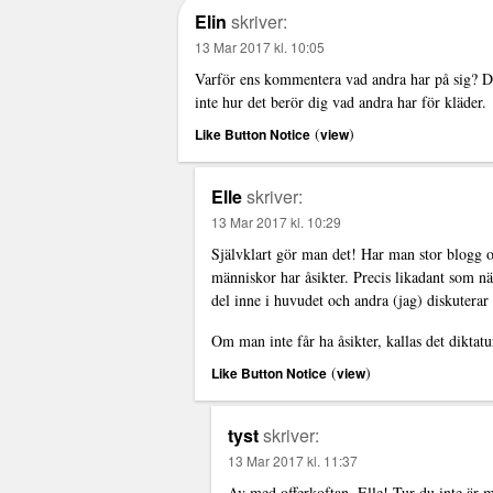
Elin
skriver:
13 Mar 2017 kl. 10:05
Varför ens kommentera vad andra har på sig? Det 
inte hur det berör dig vad andra har för kläder.
(
)
Like Button Notice
view
Elle
skriver:
13 Mar 2017 kl. 10:29
Självklart gör man det! Har man stor blogg o
människor har åsikter. Precis likadant som nä
del inne i huvudet och andra (jag) diskuterar
Om man inte får ha åsikter, kallas det diktatu
(
)
Like Button Notice
view
tyst
skriver:
13 Mar 2017 kl. 11:37
Av med offerkoftan, Elle! Tur du inte är 