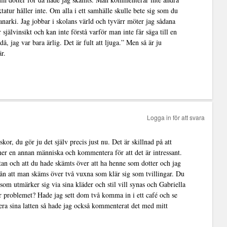
tur håller inte. Om alla i ett samhälle skulle bete sig som du
l anarki. Jag jobbar i skolans värld och tyvärr möter jag sådana
självinsikt och kan inte förstå varför man inte får säga till en
å, jag var bara ärlig. Det är fult att ljuga.” Men så är ju
r.
Logga in för att svara
, du gör ju det själv precis just nu. Det är skillnad på att
ner en annan människa och kommentera för att det är intressant.
oftan och att du hade skämts över att ha henne som dotter och jag
g från att man skäms över två vuxna som klär sig som tvillingar. Du
 som utmärker sig via sina kläder och stil vill synas och Gabriella
är problemet? Hade jag sett dom två komma in i ett café och se
fera sina latten så hade jag också kommenterat det med mitt