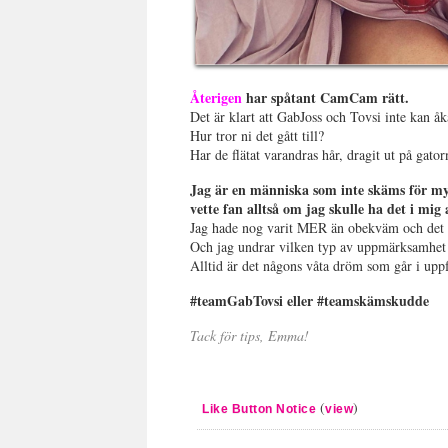
Återigen
har spåtant CamCam rätt.
Det är klart att GabJoss och Tovsi inte kan å
Hur tror ni det gått till?
Har de flätat varandras hår, dragit ut på gator
Jag är en människa som inte skäms för myc
vette fan alltså om jag skulle ha det i mig 
Jag hade nog varit MER än obekväm och det b
Och jag undrar vilken typ av uppmärksamhet d
Alltid är det någons våta dröm som går i uppf
#teamGabTovsi eller #teamskämskudde
Tack för tips, Emma!
(
)
Like Button Notice
view