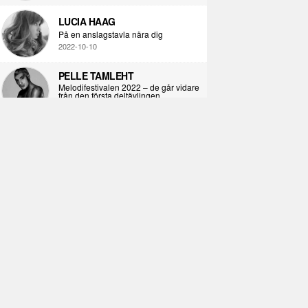
LUCIA HAAG
På en anslagstavla nära dig
2022-10-10
PELLE TAMLEHT
Melodifestivalen 2022 – de går vidare
från den första deltävlingen
2022-02-02
I KORPENS SKUGGA
Själva definitionen av ondska
2021-06-28
ÖPPNA BOKEN
Kropps-dagbok
2021-06-24
SYNDAFALLET
Det är inte din demokratiska plikt att
delta i instagramaktivism.
2021-04-26
VAD BLIR DET FÖR RAP