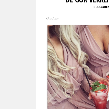
BLOGGBE
GabJoss: