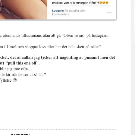
ka utomlands tillsammans utan att gå ”Olsen twins” på Instagram.
na i Umeå och shoppat loss eller har det hela skett på nätet?
ket, det är sällan jag tycker att någonting är pinsamt men det
att ”pull this one off”.
lir jag inte ofta…
e får när de ser ut så här?
yllelse 🙂