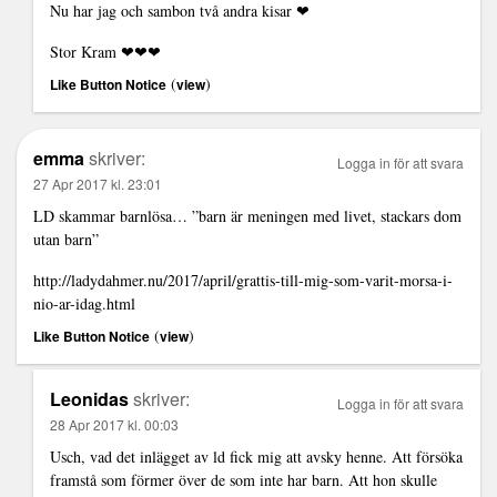
Nu har jag och sambon två andra kisar ❤
Stor Kram ❤❤❤
(
)
Like Button Notice
view
emma
skriver:
Logga in för att svara
27 Apr 2017 kl. 23:01
LD skammar barnlösa… ”barn är meningen med livet, stackars dom
utan barn”
http://ladydahmer.nu/2017/april/grattis-till-mig-som-varit-morsa-i-
nio-ar-idag.html
(
)
Like Button Notice
view
Leonidas
skriver:
Logga in för att svara
28 Apr 2017 kl. 00:03
Usch, vad det inlägget av ld fick mig att avsky henne. Att försöka
framstå som förmer över de som inte har barn. Att hon skulle