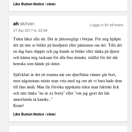
(
)
Like Button Notice
view
ah
skriver:
Logga in för att svara
27 Apr 2017 kl. 22:59
Tiden läker alla sår. Det är jättesorgligt i början. För mig hjälpte
det att inte se bilder på husdjuret eller påminnas om det. Tills det
en dag bara släppte och jag kunde se bilder eller tänka på djuret
och känna mig tacksam för alla fina stunder, istället för det där
hemska som hände på slutet.
Självklart är det ett trauma när ens djur/bästa vänner går bort,
men någonstans måste man veta med sig om att vi bara hade dem
till låns ändå. Man får försöka uppskatta tiden man faktiskt fick
och inte tänka ”nu är xx borta” eller ”om jag gjort det här
annorlunda så kanske..”
Kram!
(
)
Like Button Notice
view