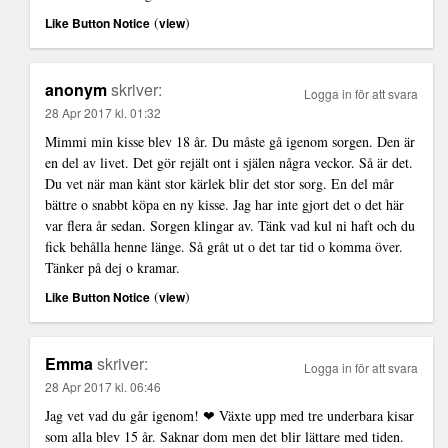
(
)
Like Button Notice
view
anonym
skriver:
Logga in för att svara
28 Apr 2017 kl. 01:32
Mimmi min kisse blev 18 år. Du måste gå igenom sorgen. Den är
en del av livet. Det gör rejält ont i själen några veckor. Så är det.
Du vet när man känt stor kärlek blir det stor sorg. En del mår
bättre o snabbt köpa en ny kisse. Jag har inte gjort det o det här
var flera år sedan. Sorgen klingar av. Tänk vad kul ni haft och du
fick behålla henne länge. Så gråt ut o det tar tid o komma över.
Tänker på dej o kramar.
(
)
Like Button Notice
view
Emma
skriver:
Logga in för att svara
28 Apr 2017 kl. 06:46
Jag vet vad du går igenom! ❤ Växte upp med tre underbara kisar
som alla blev 15 år. Saknar dom men det blir lättare med tiden.