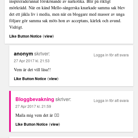
inspirerade/annat förskönande av narkotika. Blir på riktigt
mörkrädd. När en känd Mello-sångerska knarkade samma sak blev
det ett jäkla liv i media, men när en bloggare med massor av unga
följare gör samma sak möts hon av acceptans, kärlek och avund.
Vidrigt.
(
)
Like Button Notice
view
anonym
skriver:
Logga in för att svara
27 Apr 2017 kl. 21:53
Vem är det vill läsa!!
(
)
Like Button Notice
view
Bloggbevakning
skriver:
Logga in för att svara
27 Apr 2017 kl. 21:59
Maila mig vem det är 👍🏻
(
)
Like Button Notice
view