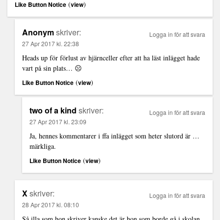
(
)
Like Button Notice
view
Anonym
skriver:
Logga in för att svara
27 Apr 2017 kl. 22:38
Heads up för förlust av hjärnceller efter att ha läst inlägget hade
vart på sin plats… ☹️
(
)
Like Button Notice
view
two of a kind
skriver:
Logga in för att svara
27 Apr 2017 kl. 23:09
Ja, hennes kommentarer i ffa inlägget som heter slutord är …
märkliga.
(
)
Like Button Notice
view
X
skriver:
Logga in för att svara
28 Apr 2017 kl. 08:10
Så illa som hon skriver kanske det är hon som borde gå i skolan