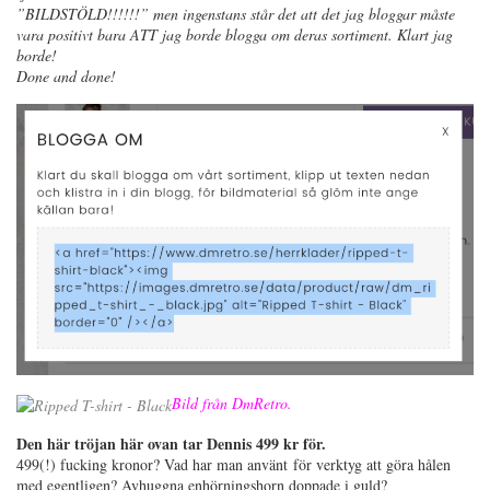
”BILDSTÖLD!!!!!!” men ingenstans står det att det jag bloggar måste
vara positivt bara ATT jag borde blogga om deras sortiment. Klart jag
borde!
Done and done!
Bild från DmRetro.
Den här tröjan här ovan tar Dennis 499 kr för.
499(!) fucking kronor? Vad har man använt för verktyg att göra hålen
med egentligen? Avhuggna enhörningshorn doppade i guld?