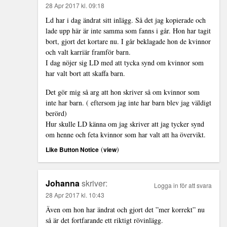
28 Apr 2017 kl. 09:18
Ld har i dag ändrat sitt inlägg. Så det jag kopierade och
lade upp här är inte samma som fanns i går. Hon har tagit
bort, gjort det kortare nu. I går beklagade hon de kvinnor
och valt karriär framför barn.
I dag nöjer sig LD med att tycka synd om kvinnor som
har valt bort att skaffa barn.
Det gör mig så arg att hon skriver så om kvinnor som
inte har barn. ( eftersom jag inte har barn blev jag väldigt
berörd)
Hur skulle LD känna om jag skriver att jag tycker synd
om henne och feta kvinnor som har valt att ha övervikt.
(
)
Like Button Notice
view
Johanna
skriver:
Logga in för att svara
28 Apr 2017 kl. 10:43
Även om hon har ändrat och gjort det ”mer korrekt” nu
så är det fortfarande ett riktigt rövinlägg.