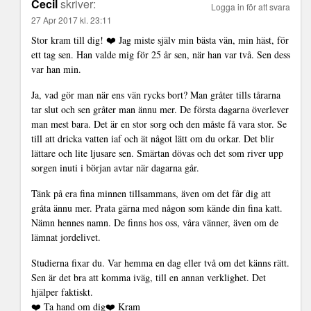
Cecil
skriver:
Logga in för att svara
27 Apr 2017 kl. 23:11
Stor kram till dig! ❤️ Jag miste själv min bästa vän, min häst, för
ett tag sen. Han valde mig för 25 år sen, när han var två. Sen dess
var han min.
Ja, vad gör man när ens vän rycks bort? Man gråter tills tårarna
tar slut och sen gråter man ännu mer. De första dagarna överlever
man mest bara. Det är en stor sorg och den måste få vara stor. Se
till att dricka vatten iaf och ät något lätt om du orkar. Det blir
lättare och lite ljusare sen. Smärtan dövas och det som river upp
sorgen inuti i början avtar när dagarna går.
Tänk på era fina minnen tillsammans, även om det får dig att
gråta ännu mer. Prata gärna med någon som kände din fina katt.
Nämn hennes namn. De finns hos oss, våra vänner, även om de
lämnat jordelivet.
Studierna fixar du. Var hemma en dag eller två om det känns rätt.
Sen är det bra att komma iväg, till en annan verklighet. Det
hjälper faktiskt.
❤️ Ta hand om dig❤️ Kram