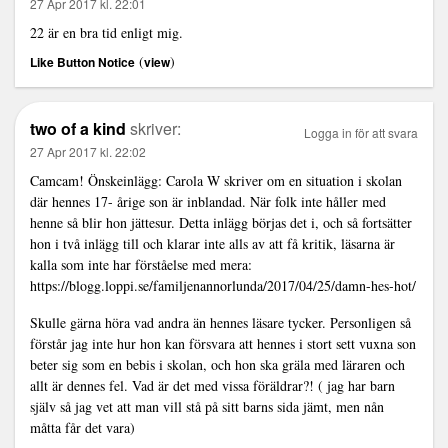
27 Apr 2017 kl. 22:01
22 är en bra tid enligt mig.
(
)
Like Button Notice
view
two of a kind
skriver:
Logga in för att svara
27 Apr 2017 kl. 22:02
Camcam! Önskeinlägg: Carola W skriver om en situation i skolan
där hennes 17- årige son är inblandad. När folk inte håller med
henne så blir hon jättesur. Detta inlägg börjas det i, och så fortsätter
hon i två inlägg till och klarar inte alls av att få kritik, läsarna är
kalla som inte har förståelse med mera:
https://blogg.loppi.se/familjenannorlunda/2017/04/25/damn-hes-hot/
Skulle gärna höra vad andra än hennes läsare tycker. Personligen så
förstår jag inte hur hon kan försvara att hennes i stort sett vuxna son
beter sig som en bebis i skolan, och hon ska gräla med läraren och
allt är dennes fel. Vad är det med vissa föräldrar?! ( jag har barn
själv så jag vet att man vill stå på sitt barns sida jämt, men nån
måtta får det vara)