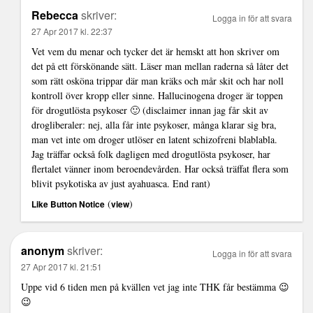
Rebecca
skriver:
Logga in för att svara
27 Apr 2017 kl. 22:37
Vet vem du menar och tycker det är hemskt att hon skriver om
det på ett förskönande sätt. Läser man mellan raderna så låter det
som rätt osköna trippar där man kräks och mår skit och har noll
kontroll över kropp eller sinne. Hallucinogena droger är toppen
för drogutlösta psykoser 🙂 (disclaimer innan jag får skit av
drogliberaler: nej, alla får inte psykoser, många klarar sig bra,
man vet inte om droger utlöser en latent schizofreni blablabla.
Jag träffar också folk dagligen med drogutlösta psykoser, har
flertalet vänner inom beroendevården. Har också träffat flera som
blivit psykotiska av just ayahuasca. End rant)
(
)
Like Button Notice
view
anonym
skriver:
Logga in för att svara
27 Apr 2017 kl. 21:51
Uppe vid 6 tiden men på kvällen vet jag inte THK får bestämma 😉
😉