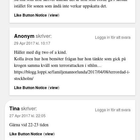
istället för sonen som ändå inte verkar uppskatta det.
(
)
Like Button Notice
view
Anonym
skriver:
Logga in för att svara
29 Apr 2017 kl. 10:17
Håller med dig two of a kind.
Kolla även hur hon bemöter frågan hur hon tänkte som gick på
krogen samma kväll som terrorattacken i sthlm…
https://blogg.loppi.se/familjenannorlunda/2017/04/08/terrordad-i-
stockholm/
(
)
Like Button Notice
view
Tina
skriver:
Logga in för att svara
27 Apr 2017 kl. 22:05
Gärna vid 22-23 tiden
(
)
Like Button Notice
view