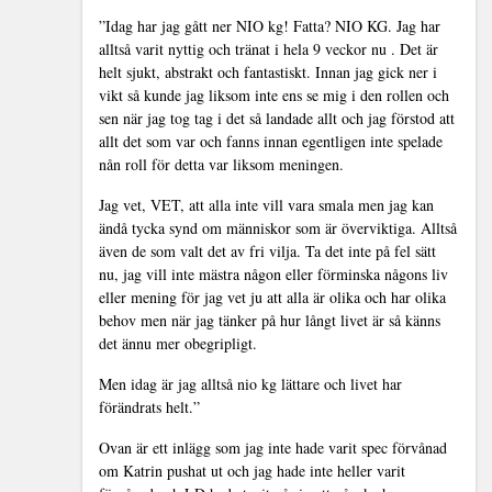
”Idag har jag gått ner NIO kg! Fatta? NIO KG. Jag har
alltså varit nyttig och tränat i hela 9 veckor nu . Det är
helt sjukt, abstrakt och fantastiskt. Innan jag gick ner i
vikt så kunde jag liksom inte ens se mig i den rollen och
sen när jag tog tag i det så landade allt och jag förstod att
allt det som var och fanns innan egentligen inte spelade
nån roll för detta var liksom meningen.
Jag vet, VET, att alla inte vill vara smala men jag kan
ändå tycka synd om människor som är överviktiga. Alltså
även de som valt det av fri vilja. Ta det inte på fel sätt
nu, jag vill inte mästra någon eller förminska någons liv
eller mening för jag vet ju att alla är olika och har olika
behov men när jag tänker på hur långt livet är så känns
det ännu mer obegripligt.
Men idag är jag alltså nio kg lättare och livet har
förändrats helt.”
Ovan är ett inlägg som jag inte hade varit spec förvånad
om Katrin pushat ut och jag hade inte heller varit