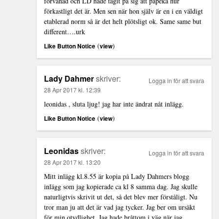
förvånad och LD hade tagit på sig att påpeka hur
förkastligt det är. Men sen när hon själv är en i en väldigt
etablerad norm så är det helt plötsligt ok. Same same but
different….urk
(
)
Like Button Notice
view
Lady Dahmer
skriver:
Logga in för att svara
28 Apr 2017 kl. 12:39
leonidas , sluta ljug! jag har inte ändrat nåt inlägg.
(
)
Like Button Notice
view
Leonidas
skriver:
Logga in för att svara
28 Apr 2017 kl. 13:20
Mitt inlägg kl.8.55 är kopia på Lady Dahmers blogg
inlägg som jag kopierade ca kl 8 samma dag. Jag skulle
naturligtvis skrivit ut det, så det blev mer förståligt. Nu
tror man ju att det är vad jag tycker. Jag ber om ursäkt
för min otydlighet. Jag hade bråttom i väg när jag