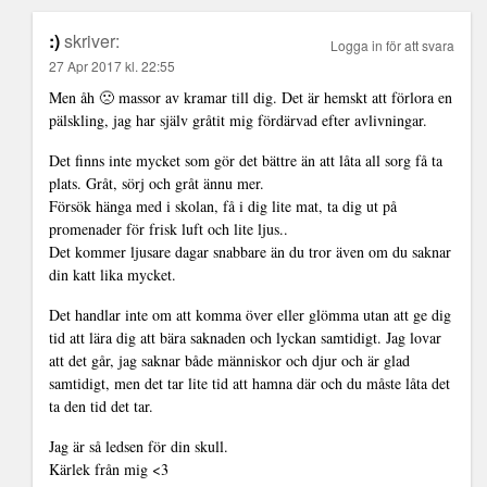
:)
skriver:
Logga in för att svara
27 Apr 2017 kl. 22:55
Men åh 🙁 massor av kramar till dig. Det är hemskt att förlora en
pälskling, jag har själv gråtit mig fördärvad efter avlivningar.
Det finns inte mycket som gör det bättre än att låta all sorg få ta
plats. Gråt, sörj och gråt ännu mer.
Försök hänga med i skolan, få i dig lite mat, ta dig ut på
promenader för frisk luft och lite ljus..
Det kommer ljusare dagar snabbare än du tror även om du saknar
din katt lika mycket.
Det handlar inte om att komma över eller glömma utan att ge dig
tid att lära dig att bära saknaden och lyckan samtidigt. Jag lovar
att det går, jag saknar både människor och djur och är glad
samtidigt, men det tar lite tid att hamna där och du måste låta det
ta den tid det tar.
Jag är så ledsen för din skull.
Kärlek från mig <3