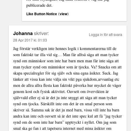
publicerade det.
(
)
Like Button Notice
view
Johanna
skriver:
Logga in för att svara
28 Apr 2017 kl. 01:03
Jag förstår verkligen inte hennes logik i kommentarerna till de
som faktiskt tar illa vid sig… Man får alltså säga att man tycker
synd om människor som inte har barn men man får inte säga att
man tycker synd om människor som är tjocka. Va? Snacka om att
skapa specialregler för sig själv och sina egna åsikter. Suck. Jag
tänker att vissa kan inte välja sin vikt pga sjukdom,arvsanlag etc
men de allra allra flesta kan faktiskt påverka hur mycket de väger
genom kost och fysisk aktivitet. Oavsett om övervikten är
självvald eller ej så är det ju inte snyggt att säga att man tycker
synd om tjocka. Särskillt inte om det är en smal person som
skriver så. Samma sak är det ju med barn, vissa vill inte ha barn
andra kan inte och oavsett så är det inte spec kul att få ”jag tycker
synd om de som inte har barn” upptryckt i nyllet. Om jag som
smal ska ge fan i att tapetsera internet med mina åsikter om