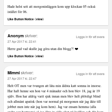
Hade helst sett att morgoninläggen kom upp klockan 05 också
istället för 06.
(
)
Like Button Notice
view
Anonym
skriver:
Logga in för att svara
27 Apr 2017 kl. 22:41
Herre gud vad skulle jag göra utan din blogg?! ❤️
(
)
Like Button Notice
view
Mimmi
skriver:
Logga in för att svara
27 Apr 2017 kl. 22:47
Helt OT men var tvungen att låta min äldsta katt somna in imorse.
Har haft henne sen hon var 4 månader och hon blev 18, jag är 19
själv. Hon har aldrig varit sjuk innan men blev helt plötsligt blind
och allmänt apatisk (hon var normal på morgonen när jag åkte till
jobbet men inte när jag kom hem). Jag var ensam hemma (alla
andra var bortresta) så jag åkte in själv akut på kvällen och där kom