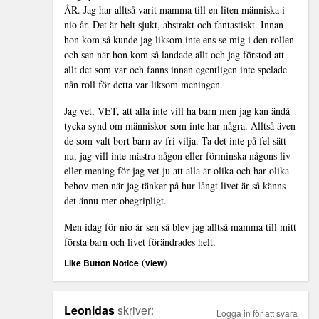
ÅR. Jag har alltså varit mamma till en liten människa i
nio år. Det är helt sjukt, abstrakt och fantastiskt. Innan
hon kom så kunde jag liksom inte ens se mig i den rollen
och sen när hon kom så landade allt och jag förstod att
allt det som var och fanns innan egentligen inte spelade
nån roll för detta var liksom meningen.
Jag vet, VET, att alla inte vill ha barn men jag kan ändå
tycka synd om människor som inte har några. Alltså även
de som valt bort barn av fri vilja. Ta det inte på fel sätt
nu, jag vill inte mästra någon eller förminska någons liv
eller mening för jag vet ju att alla är olika och har olika
behov men när jag tänker på hur långt livet är så känns
det ännu mer obegripligt.
Men idag för nio år sen så blev jag alltså mamma till mitt
första barn och livet förändrades helt.
(
)
Like Button Notice
view
Leonidas
skriver:
Logga in för att svara