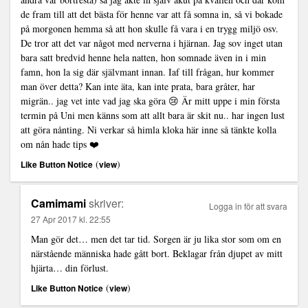
de fram till att det bästa för henne var att få somna in, så vi bokade
på morgonen hemma så att hon skulle få vara i en trygg miljö osv.
De tror att det var något med nerverna i hjärnan. Jag sov inget utan
bara satt bredvid henne hela natten, hon somnade även in i min
famn, hon la sig där självmant innan. Iaf till frågan, hur kommer
man över detta? Kan inte äta, kan inte prata, bara gråter, har
migrän.. jag vet inte vad jag ska göra 😢 Är mitt uppe i min första
termin på Uni men känns som att allt bara är skit nu.. har ingen lust
att göra nånting. Ni verkar så himla kloka här inne så tänkte kolla
om nån hade tips ❤️
(
)
Like Button Notice
view
Camimami
skriver:
Logga in för att svara
27 Apr 2017 kl. 22:55
Man gör det… men det tar tid. Sorgen är ju lika stor som om en
närstående människa hade gått bort. Beklagar från djupet av mitt
hjärta… din förlust.
(
)
Like Button Notice
view