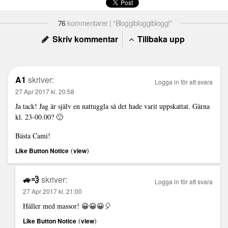
76
kommentarer | “Bloggibloggiblogg!”
Skriv kommentar
Tillbaka upp
A1
skriver:
Logga in för att svara
27 Apr 2017 kl. 20:58
Ja tack! Jag är själv en nattuggla så det hade varit uppskattat. Gärna
kl. 23-00.00? 🙂
Bästa Cami!
(
)
Like Button Notice
view
🚙💨
skriver:
Logga in för att svara
27 Apr 2017 kl. 21:00
Håller med massor! 😀😀😀🎈
(
)
Like Button Notice
view