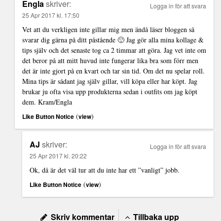
Engla
skriver:
Logga in för att svara
25 Apr 2017 kl. 17:50
Vet att du verkligen inte gillar mig men ändå läser bloggen så
svarar dig gärna på ditt påstående 🙂 Jag gör alla mina kollage &
tips själv och det senaste tog ca 2 timmar att göra. Jag vet inte om
det beror på att mitt huvud inte fungerar lika bra som förr men
det är inte gjort på en kvart och tar sin tid. Om det nu spelar roll.
Mina tips är sådant jag själv gillar, vill köpa eller har köpt. Jag
brukar ju ofta visa upp produkterna sedan i outfits om jag köpt
dem. Kram/Engla
(
)
Like Button Notice
view
AJ
skriver:
Logga in för att svara
25 Apr 2017 kl. 20:22
Ok, då är det väl tur att du inte har ett ”vanligt” jobb.
(
)
Like Button Notice
view
Skriv kommentar
Tillbaka upp