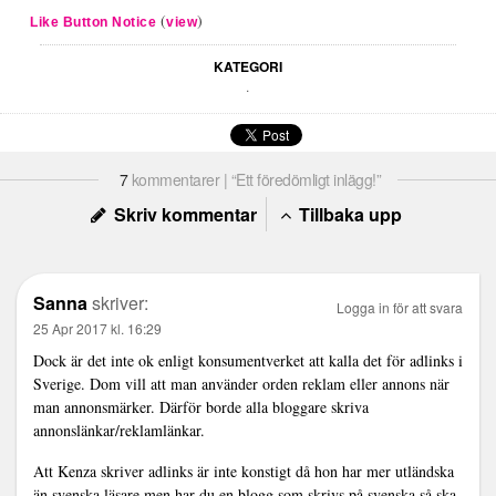
(
)
Like Button Notice
view
KATEGORI
.
7
kommentarer | “Ett föredömligt inlägg!”
Skriv kommentar
Tillbaka upp
Sanna
skriver:
Logga in för att svara
25 Apr 2017 kl. 16:29
Dock är det inte ok enligt konsumentverket att kalla det för adlinks i
Sverige. Dom vill att man använder orden reklam eller annons när
man annonsmärker. Därför borde alla bloggare skriva
annonslänkar/reklamlänkar.
Att Kenza skriver adlinks är inte konstigt då hon har mer utländska
än svenska läsare men har du en blogg som skrivs på svenska så ska