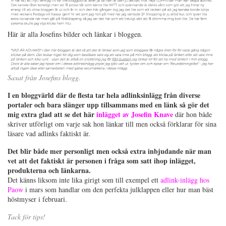
Här är alla Josefins bilder och länkar i bloggen.
Saxat från Josefins blogg.
I en bloggvärld där de flesta tar hela adlinksinlägg från diverse
portaler och bara slänger upp tillsammans med en länk så gör det
mig extra glad att se det här
inlägget av Josefin Knave
där hon både
skriver utförligt om varje sak hon länkar till men också förklarar för sina
läsare vad adlinks faktiskt är.
Det blir både mer personligt men också extra inbjudande när man
vet att det faktiskt är personen i fråga som satt ihop inlägget,
produkterna och länkarna.
Det känns liksom inte lika girigt som till exempel ett
adlink-inlägg hos
Paow
i mars som handlar om den perfekta julklappen eller hur man bäst
höstmyser i februari.
Tack för tips!