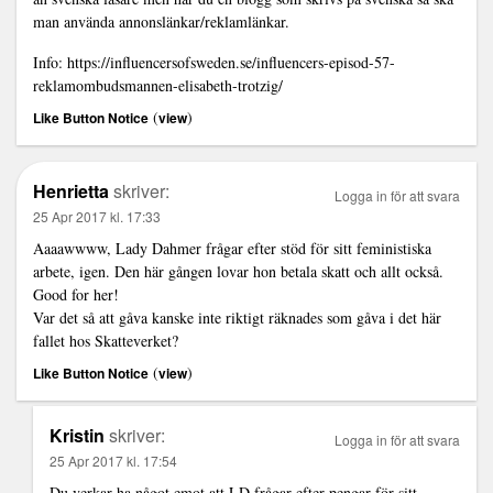
man använda annonslänkar/reklamlänkar.
Info:
https://influencersofsweden.se/influencers-episod-57-
reklamombudsmannen-elisabeth-trotzig/
(
)
Like Button Notice
view
Henrietta
skriver:
Logga in för att svara
25 Apr 2017 kl. 17:33
Aaaawwww, Lady Dahmer frågar efter stöd för sitt feministiska
arbete, igen. Den här gången lovar hon betala skatt och allt också.
Good for her!
Var det så att gåva kanske inte riktigt räknades som gåva i det här
fallet hos Skatteverket?
(
)
Like Button Notice
view
Kristin
skriver:
Logga in för att svara
25 Apr 2017 kl. 17:54
Du verkar ha något emot att LD frågar efter pengar för sitt