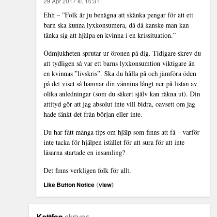
29 Apr 2017 kl. 16:31
Ehh – ”Folk är ju benägna att skänka pengar för att ett
barn ska kunna lyxkonsumera, då då kanske man kan
tänka sig att hjälpa en kvinna i en krissituation.”
Ödmjukheten sprutar ur öronen på dig. Tidigare skrev du
att tydligen så var ett barns lyxkonsumtion viktigare än
en kvinnas ”livskris”. Ska du hålla på och jämföra öden
på det viset så hamnar din vännina långt ner på listan av
olika anledningar (som du säkert själv kan räkna ut). Din
attityd gör att jag absolut inte vill bidra, oavsett om jag
hade tänkt det från början eller inte.
Du har fått många tips om hjälp som finns att få – varför
inte tacka för hjälpen istället för att sura för att inte
läsarna startade en insamling?
Det finns verkligen folk för allt.
(
)
Like Button Notice
view
Kattfan
skriver: