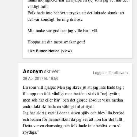
väldigt tufft.
Folk hade inte behövt uttrycka att det luktade skunk, att
det var konstigt, be mig dra osv.
Min tanke var god och jag ville bara väl.
Hoppas att din tacos smakar gott!
(
)
Like Button Notice
view
Anonym
skriver:
Logga in för att svara
29 Apr 2017 kl. 19:56
En som vill hjälpa: Men jag skrev ju att jag inte hade tagit
illa upp om folk vänligt men bestämt skrivit ”nej tyvärr,
men sök här eller här” och det gjorde absolut vissa medan
andra faktiskt hade en väldigt ful attityd!
Jag har aldrig varit i denna sitsen själv och blev illa berörd
och ledsen för hennes skull då jag vet att hon har det tufft.
Detta var en chansning och folk hade inte behövt vara så
spydiga.”