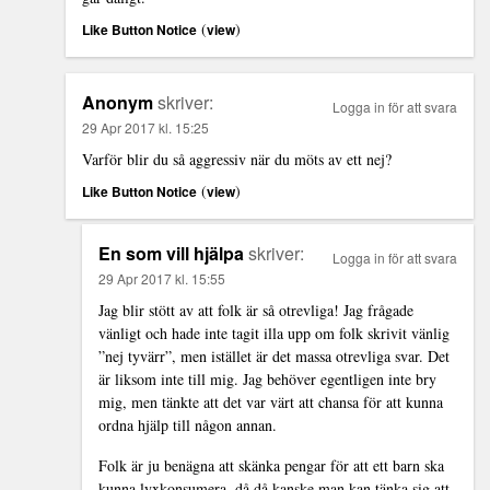
(
)
Like Button Notice
view
Anonym
skriver:
Logga in för att svara
29 Apr 2017 kl. 15:25
Varför blir du så aggressiv när du möts av ett nej?
(
)
Like Button Notice
view
En som vill hjälpa
skriver:
Logga in för att svara
29 Apr 2017 kl. 15:55
Jag blir stött av att folk är så otrevliga! Jag frågade
vänligt och hade inte tagit illa upp om folk skrivit vänlig
”nej tyvärr”, men istället är det massa otrevliga svar. Det
är liksom inte till mig. Jag behöver egentligen inte bry
mig, men tänkte att det var värt att chansa för att kunna
ordna hjälp till någon annan.
Folk är ju benägna att skänka pengar för att ett barn ska
kunna lyxkonsumera, då då kanske man kan tänka sig att