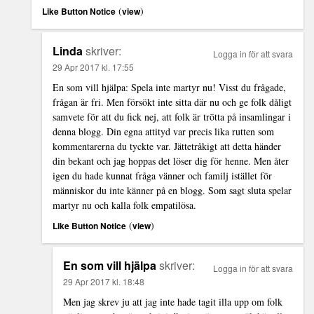
(
)
Like Button Notice
view
Linda
skriver:
Logga in för att svara
29 Apr 2017 kl. 17:55
En som vill hjälpa: Spela inte martyr nu! Visst du frågade,
frågan är fri. Men försökt inte sitta där nu och ge folk dåligt
samvete för att du fick nej, att folk är trötta på insamlingar i
denna blogg. Din egna attityd var precis lika rutten som
kommentarerna du tyckte var. Jättetråkigt att detta händer
din bekant och jag hoppas det löser dig för henne. Men åter
igen du hade kunnat fråga vänner och familj istället för
människor du inte känner på en blogg. Som sagt sluta spelar
martyr nu och kalla folk empatilösa.
(
)
Like Button Notice
view
En som vill hjälpa
skriver:
Logga in för att svara
29 Apr 2017 kl. 18:48
Men jag skrev ju att jag inte hade tagit illa upp om folk