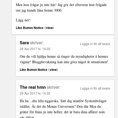
Men hon frågar ju inte här! Jag gör det eftersom hon frågade
om jag kunde låna henne 3000.
Lägg ner!
(
)
Like Button Notice
view
Sara
skriver:
Logga in för att svara
29 Apr 2017 kl. 14:20
Om du vill hjälpa henne så ringer du myndigheter å hennes
vägnar! Bloggbevakning kan inte göra något åt situationen!
(
)
Like Button Notice
view
The real hmn
skriver:
Logga in för att svara
29 Apr 2017 kl. 14:32
Ha ha…din lilla tiggerska. Sätt dig utanför Systembolaget
istället. Är det du Monas Universum? Den där Moa du
gråter för finns ju inte heller, det är bara dina affärer som
går dåligt.