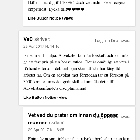
Håller med dig till 100%! Usch vad människor reagerar
empatilöst. Lycka till!❤️❤️❤️❤️
(
)
Like Button Notice
view
VaC
skriver:
Logga in för att svara
29 Apr 2017 kl. 14:16
En som vill hjälpa: Advokater tar inte förskott och kan inte
ge ett fast pris på sin konsultation. Det är omöjligt att veta i
förhand eftersom debiteringen sker utifrån hur lång tid
arbetet tar. Om en advokat mot förmodan tar ett förskott på
3000 kronor finns det goda skäl att anmäla detta till
Advokatsamfundets disciplinnämnd.
(
)
Like Button Notice
view
Vet vad du pratar om innan du öppnar
Logga in för att svara
munnen
skriver:
29 Apr 2017 kl. 16:05
Från någon som jobbar på en advokatbyrå så jo, man kan