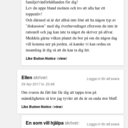
familje/vänförhållanden för dig!
Lev du uppe bland molnen och tro att alla har ett
toppenliv!
Och därmed så är det alltså inte lönt att ha någon typ av
”diskussion” med dig överhuvudtaget eftersom du inte är
rationell och jag kan inte ta något du skriver på allvar.
Meddela gärna vilken planet du bor på om du någon dag
vill komma ner på jorden, så kanske vi kan ordna en
insamling åt dig så att du kan ta dig hit.
(
)
Like Button Notice
view
Ellen
skriver:
Logga in för att svara
29 Apr 2017 kl. 20:48
Om svaren du fått här får dig att tappa tron på
mänskligheten så tror jag tyvärr att du är en enda stor bluff.
(
)
Like Button Notice
view
En som vill hjälpa
skriver:
Logga in för att svara