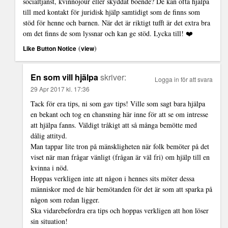
socialtjänst, kvinnojour eller skyddat boende? De kan ofta hjälpa
till med kontakt för juridisk hjälp samtidigt som de finns som
stöd för henne och barnen. När det är riktigt tufft är det extra bra
om det finns de som lyssnar och kan ge stöd. Lycka till! ❤️
(
)
Like Button Notice
view
En som vill hjälpa
skriver:
Logga in för att svara
29 Apr 2017 kl. 17:36
Tack för era tips, ni som gav tips! Ville som sagt bara hjälpa
en bekant och tog en chansning här inne för att se om intresse
att hjälpa fanns. Väldigt tråkigt att så många bemötte med
dålig attityd.
Man tappar lite tron på mänskligheten när folk bemöter på det
viset när man frågar vänligt (frågan är väl fri) om hjälp till en
kvinna i nöd.
Hoppas verkligen inte att någon i hennes sits möter dessa
människor med de här bemötanden för det är som att sparka på
någon som redan ligger.
Ska vidarebefordra era tips och hoppas verkligen att hon löser
sin situation!