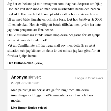
Jag har en bekant på min instagram som idag bad desperat om hjälp!
Hon har levt ihop med en man som misshandlat henne och barnen
psykiskt. Han har hotat henne på olika sätt och nu riskerar hon att
bli av med både lägenheten och sina barn. Det hon behöver är 3000
till en advokat. Hon är villig att betala tillbaka men tyvärr har inte
jag dom pengarna att låna henne.
Om vi tillsammans kunde samla ihop dessa pengarna för att hjälpa
henne så vore det underbart!
Vet att Camilla inte vill ha tiggarmail osv men detta är en akut
situation och jag känner att detta är det minsta jag kan göra för att
försöka hjälpa henne.
(
)
Like Button Notice
view
Anonym
skriver:
Logga in för att svara
29 Apr 2017 kl. 13:31
Men på riktigt nu börjar det gå för långt med alla dessa
insamlingar och tiggarmail/kommentarer och fan och hans
moster.
(
)
Like Button Notice
view