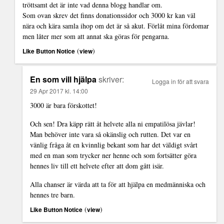
tröttsamt det är inte vad denna blogg handlar om.
Som ovan skrev det finns donationssidor och 3000 kr kan väl
nära och kära samla ihop om det är så akut. Förlåt mina fördomar
men låter mer som att annat ska göras för pengarna.
(
)
Like Button Notice
view
En som vill hjälpa
skriver:
Logga in för att svara
29 Apr 2017 kl. 14:00
3000 är bara förskottet!
Och sen! Dra käpp rätt åt helvete alla ni empatilösa jävlar!
Man behöver inte vara så okänslig och rutten. Det var en
vänlig fråga åt en kvinnlig bekant som har det väldigt svårt
med en man som trycker ner henne och som fortsätter göra
hennes liv till ett helvete efter att dom gått isär.
Alla chanser är värda att ta för att hjälpa en medmänniska och
hennes tre barn.
(
)
Like Button Notice
view