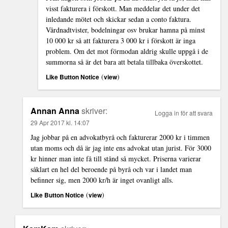
visst fakturera i förskott. Man meddelar det under det
inledande mötet och skickar sedan a conto faktura.
Vårdnadtvister, bodelningar osv brukar hamna på minst
10 000 kr så att fakturera 3 000 kr i förskott är inga
problem. Om det mot förmodan aldrig skulle uppgå i de
summorna så är det bara att betala tillbaka överskottet.
(
)
Like Button Notice
view
Annan Anna
skriver:
Logga in för att svara
29 Apr 2017 kl. 14:07
Jag jobbar på en advokatbyrå och fakturerar 2000 kr i timmen
utan moms och då är jag inte ens advokat utan jurist. För 3000
kr hinner man inte få till stånd så mycket. Priserna varierar
såklart en hel del beroende på byrå och var i landet man
befinner sig, men 2000 kr/h är inget ovanligt alls.
(
)
Like Button Notice
view