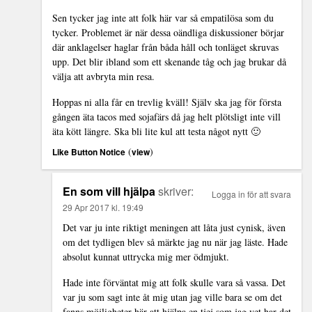
Sen tycker jag inte att folk här var så empatilösa som du
tycker. Problemet är när dessa oändliga diskussioner börjar
där anklagelser haglar från båda håll och tonläget skruvas
upp. Det blir ibland som ett skenande tåg och jag brukar då
välja att avbryta min resa.
Hoppas ni alla får en trevlig kväll! Själv ska jag för första
gången äta tacos med sojafärs då jag helt plötsligt inte vill
äta kött längre. Ska bli lite kul att testa något nytt 🙂
(
)
Like Button Notice
view
En som vill hjälpa
skriver:
Logga in för att svara
29 Apr 2017 kl. 19:49
Det var ju inte riktigt meningen att låta just cynisk, även
om det tydligen blev så märkte jag nu när jag läste. Hade
absolut kunnat uttrycka mig mer ödmjukt.
Hade inte förväntat mig att folk skulle vara så vassa. Det
var ju som sagt inte åt mig utan jag ville bara se om det
fanns möjligheter här att hjälpa en tjej som jag vet har det