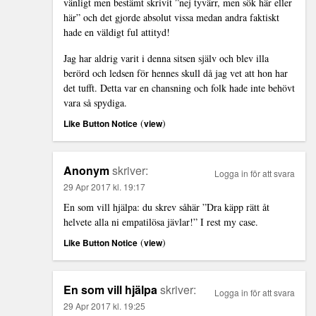
vänligt men bestämt skrivit ”nej tyvärr, men sök här eller
här” och det gjorde absolut vissa medan andra faktiskt
hade en väldigt ful attityd!
Jag har aldrig varit i denna sitsen själv och blev illa
berörd och ledsen för hennes skull då jag vet att hon har
det tufft. Detta var en chansning och folk hade inte behövt
vara så spydiga.
(
)
Like Button Notice
view
Anonym
skriver:
Logga in för att svara
29 Apr 2017 kl. 19:17
En som vill hjälpa: du skrev såhär ”Dra käpp rätt åt
helvete alla ni empatilösa jävlar!” I rest my case.
(
)
Like Button Notice
view
En som vill hjälpa
skriver:
Logga in för att svara
29 Apr 2017 kl. 19:25