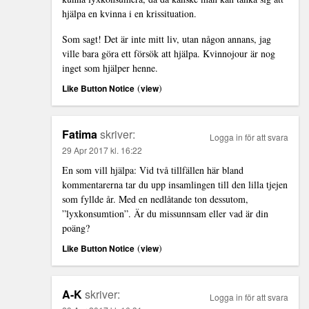
hjälpa en kvinna i en krissituation.
Som sagt! Det är inte mitt liv, utan någon annans, jag
ville bara göra ett försök att hjälpa. Kvinnojour är nog
inget som hjälper henne.
(
)
Like Button Notice
view
Fatima
skriver:
Logga in för att svara
29 Apr 2017 kl. 16:22
En som vill hjälpa: Vid två tillfällen här bland
kommentarerna tar du upp insamlingen till den lilla tjejen
som fyllde år. Med en nedlåtande ton dessutom,
”lyxkonsumtion”. Är du missunnsam eller vad är din
poäng?
(
)
Like Button Notice
view
A-K
skriver:
Logga in för att svara