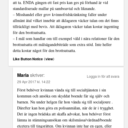
att ta. ENDA gången ett fast pris kan ges på förhand är vid
standardiserade mallar på samboavtal och liknande.
– Misshandel eller grov kvinnofridskränkning faller under
allmänt åtal vilket innebär att åklagaren väcker talan om det finns
tillräckligt med bevis. Att åklagaren väcker talan kostar ingenting
för den brottsutsatta.
– I mål som handlar om till exempel våld i nära relationer får den
brottsutsatta ett målsägandebiträde som extra stöd. Inte heller
detta kostar något för den brottsutsatta.
(
)
Like Button Notice
view
Maria
skriver:
Logga in för att svara
29 Apr 2017 kl. 14:22
Först behöver kvinnan vända sig till socialtjänsten i sin
kommun och ansöka om skyddat boende fär sig själv och
barnen. Nu under helgen får hon vända sig till socialjoure .
Därefter kan hon göra en polisanmälan, när de är i trygghet.
Det är ingen brådska att skaffa advokat, hon behöver först
lämna in stämningsansökan om skilsmässa/vårdnad/boende
etcetera till tingsrätten. Om kvinnan inte har en egen, eller