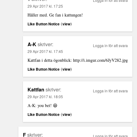
Logga in för att svara
29 Apr 2017 kl. 17:25
Håller med. Ge fan i kattungen!
(
)
Like Button Notice
view
A-K
skriver:
Logga in för att svara
29 Apr 2017 kl. 17:45
Kattfan i detta ögonblick:
http://i.imgur.com/6JyV282.jpg
(
)
Like Button Notice
view
Kattfan
skriver:
Logga in för att svara
29 Apr 2017 kl. 18:05
A-K: you bet! 😆
(
)
Like Button Notice
view
F
skriver:
Logga in för att svara