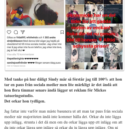
Med tanke på hur dåligt Sindy mår så förstår jag till 100% att hon
tar en paus från sociala medier men lite märkligt är det ändå att
hon flera timmar senare ändå lägger ut reklam för Mickes
tatueringsstudio.
Det orkar hon tydligen.
Jag fattar inte varför man måste basunera ut att man tar paus från sociala
medier när majoriteten ändå inte kommer hålla det. Orkar du inte lägga
upp inlägg, strunta i det då men om du orkar lägga upp ett inlägg om att
du inte orkar lägga upp inlägg så orkar du ju lägga upp inlägg. Om ni