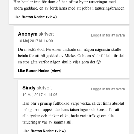
Han betalar inte för dom då han oftast byter tatueringar med
andra gaddare, en av fördelarna med att jobba i tatueringsbrancen
(
)
Like Button Notice
view
Anonym
skriver:
Logga in för att svara
10 Maj 2017 kl. 14:00
Du missförstod. Personen undrade om någon någonsin skulle
betala för att bli gaddad av Micke. Och om så är fallet – är det
en stor gåta varför någon skulle vilja göra det 🙂
(
)
Like Button Notice
view
Sindy
skriver:
Logga in för att svara
10 Maj 2017 kl. 14:06
Han blir i princip fullbokad varje vecka, så det finns absolut
många som uppskattar hans tatueringar och konst. Tur att
alla tycker och tänker olika, hade varit tråkigt om alla
tatueringar var av samma stil.
(
)
Like Button Notice
view