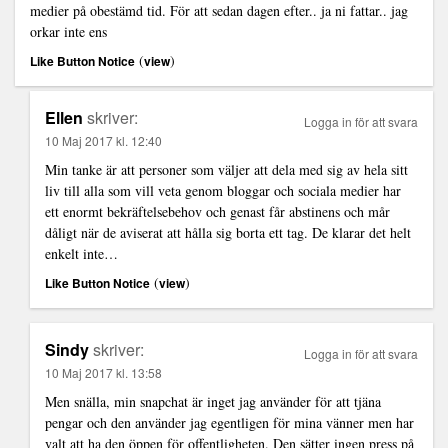
medier på obestämd tid. För att sedan dagen efter.. ja ni fattar.. jag
orkar inte ens
(
)
Like Button Notice
view
Ellen
skriver:
Logga in för att svara
10 Maj 2017 kl. 12:40
Min tanke är att personer som väljer att dela med sig av hela sitt
liv till alla som vill veta genom bloggar och sociala medier har
ett enormt bekräftelsebehov och genast får abstinens och mår
dåligt när de aviserat att hålla sig borta ett tag. De klarar det helt
enkelt inte…
(
)
Like Button Notice
view
Sindy
skriver:
Logga in för att svara
10 Maj 2017 kl. 13:58
Men snälla, min snapchat är inget jag använder för att tjäna
pengar och den använder jag egentligen för mina vänner men har
valt att ha den öppen för offentligheten. Den sätter ingen press på