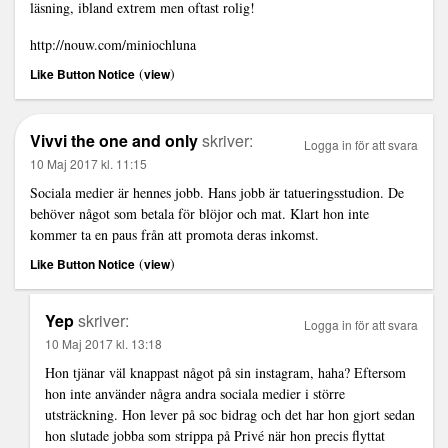
läsning, ibland extrem men oftast rolig!
http://nouw.com/miniochluna
(
)
Like Button Notice
view
Vivvi the one and only
skriver:
Logga in för att svara
10 Maj 2017 kl. 11:15
Sociala medier är hennes jobb. Hans jobb är tatueringsstudion. De
behöver något som betala för blöjor och mat. Klart hon inte
kommer ta en paus från att promota deras inkomst.
(
)
Like Button Notice
view
Yep
skriver:
Logga in för att svara
10 Maj 2017 kl. 13:18
Hon tjänar väl knappast något på sin instagram, haha? Eftersom
hon inte använder några andra sociala medier i större
utsträckning. Hon lever på soc bidrag och det har hon gjort sedan
hon slutade jobba som strippa på Privé när hon precis flyttat