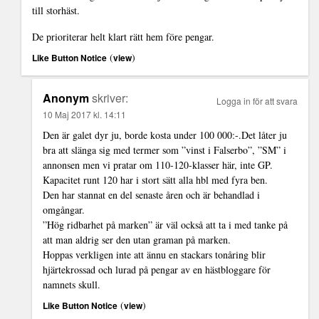
till storhäst.
De prioriterar helt klart rätt hem före pengar.
(
)
Like Button Notice
view
Anonym
skriver:
Logga in för att svara
10 Maj 2017 kl. 14:11
Den är galet dyr ju, borde kosta under 100 000:-.Det låter ju
bra att slänga sig med termer som ”vinst i Falserbo”, ”SM” i
annonsen men vi pratar om 110-120-klasser här, inte GP.
Kapacitet runt 120 har i stort sätt alla hbl med fyra ben.
Den har stannat en del senaste åren och är behandlad i
omgångar.
”Hög ridbarhet på marken” är väl också att ta i med tanke på
att man aldrig ser den utan graman på marken.
Hoppas verkligen inte att ännu en stackars tonåring blir
hjärtekrossad och lurad på pengar av en hästbloggare för
namnets skull.
(
)
Like Button Notice
view