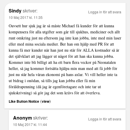
Sindy
skriver:
Logga in för att svara
10 Maj 2017 kl. 11:35
Oavsett hur sjuk jag är så måste Michael få kunder för att kunna
kompensera för alla utgifter som går till sjukhus, mediciner och allt
runt omkring just nu eftersom jag inte kan jobba, inte med min laser
eller med mina sociala medier. Ber han om hjälp med PR för att
kunna få mer kunder när han just nu står för ALLA kostnader så är
det självklart att jag lägger ut något för att han ska kunna jobba.
Kommer inte bli billigt att ha ett barn flera veckor på Neonatalen
heller, så jag kommer fortsätta hjälpa min man med att få jobb för
just nu står hela våran ekonomi på hans axlar. Vi vill heller inte ta
ut bidrag i onödan, så tills jag kan jobba eller få min
föräldrapenning (då jag är egenföretagare och inte tar ut
sjukskrivning) så gör jag det som krävs för att överleva.
(
)
Like Button Notice
view
Anonym
skriver:
Logga in för att svara
10 Maj 2017 kl. 11:44