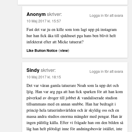
Anonym
skriver:
Logga in för att svara
10 Maj 2017 kl. 15:57
Fast det var ju en kille som tom lagt upp på instagram
hur han fick åka till sjukhuset pga hans ben blivit helt
infekterat efter att Micke tatuerat?
(
)
Like Button Notice
view
Sindy
skriver:
Logga in för att svara
10 Maj 2017 kl. 18:15
Det var våran gamla tatuerare Noah som la upp det och
ljög. Han var arg pga att han fick sparken för att han kom
påverkad av droger till jobbet & vandaliserade studion
tillsammans med en annan snubbe. Han har bedragit i
princip hela tatuerinhsvärlden och är skyldig oss och en
massa andra studios enorma mängder med pengar. Han är
ingen pålitlig källa. Efter vi frågade han om den bilden så
låg han helt plötsligt inne för andningsbesvär istället, inte