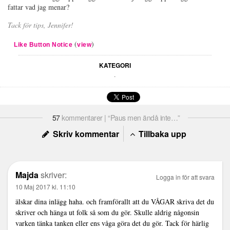
fattar vad jag menar?
Tack för tips, Jennifer!
(
)
Like Button Notice
view
KATEGORI
.
57
kommentarer | “Paus men ändå inte…”
Skriv kommentar
Tillbaka upp
Majda
skriver:
Logga in för att svara
10 Maj 2017 kl. 11:10
älskar dina inlägg haha. och framförallt att du VÅGAR skriva det du
skriver och hänga ut folk så som du gör. Skulle aldrig någonsin
varken tänka tanken eller ens våga göra det du gör. Tack för härlig