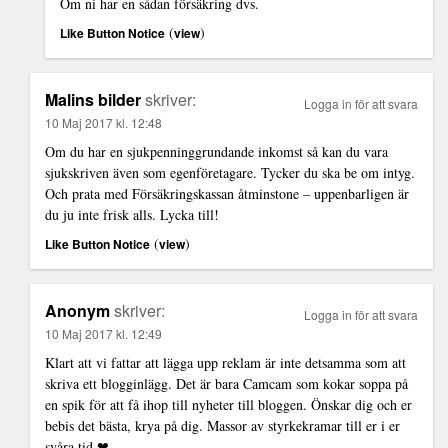
Om ni har en sådan försäkring dvs.
(
)
Like Button Notice
view
Malins bilder
skriver:
Logga in för att svara
10 Maj 2017 kl. 12:48
Om du har en sjukpenninggrundande inkomst så kan du vara
sjukskriven även som egenföretagare. Tycker du ska be om intyg.
Och prata med Försäkringskassan åtminstone – uppenbarligen är
du ju inte frisk alls. Lycka till!
(
)
Like Button Notice
view
Anonym
skriver:
Logga in för att svara
10 Maj 2017 kl. 12:49
Klart att vi fattar att lägga upp reklam är inte detsamma som att
skriva ett blogginlägg. Det är bara Camcam som kokar soppa på
en spik för att få ihop till nyheter till bloggen. Önskar dig och er
bebis det bästa, krya på dig. Massor av styrkekramar till er i er
svåra tid ❤