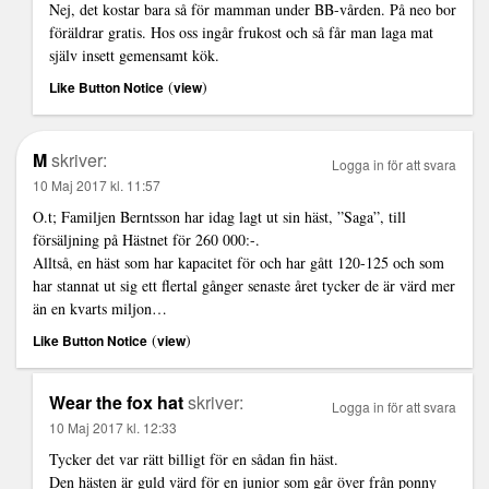
Nej, det kostar bara så för mamman under BB-vården. På neo bor
föräldrar gratis. Hos oss ingår frukost och så får man laga mat
själv insett gemensamt kök.
(
)
Like Button Notice
view
M
skriver:
Logga in för att svara
10 Maj 2017 kl. 11:57
O.t; Familjen Berntsson har idag lagt ut sin häst, ”Saga”, till
försäljning på Hästnet för 260 000:-.
Alltså, en häst som har kapacitet för och har gått 120-125 och som
har stannat ut sig ett flertal gånger senaste året tycker de är värd mer
än en kvarts miljon…
(
)
Like Button Notice
view
Wear the fox hat
skriver:
Logga in för att svara
10 Maj 2017 kl. 12:33
Tycker det var rätt billigt för en sådan fin häst.
Den hästen är guld värd för en junior som går över från ponny