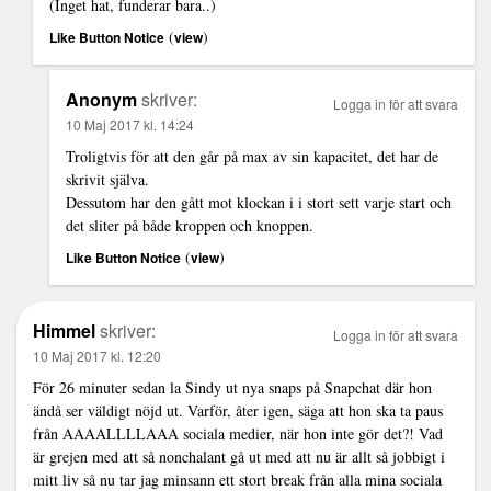
(Inget hat, funderar bara..)
(
)
Like Button Notice
view
Anonym
skriver:
Logga in för att svara
10 Maj 2017 kl. 14:24
Troligtvis för att den går på max av sin kapacitet, det har de
skrivit själva.
Dessutom har den gått mot klockan i i stort sett varje start och
det sliter på både kroppen och knoppen.
(
)
Like Button Notice
view
Himmel
skriver:
Logga in för att svara
10 Maj 2017 kl. 12:20
För 26 minuter sedan la Sindy ut nya snaps på Snapchat där hon
ändå ser väldigt nöjd ut. Varför, åter igen, säga att hon ska ta paus
från AAAALLLLAAA sociala medier, när hon inte gör det?! Vad
är grejen med att så nonchalant gå ut med att nu är allt så jobbigt i
mitt liv så nu tar jag minsann ett stort break från alla mina sociala