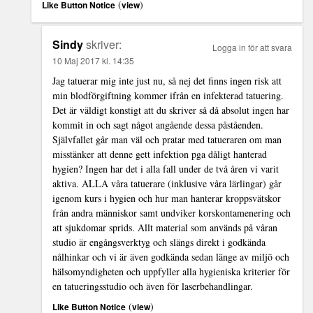
(
)
Like Button Notice
view
Sindy
skriver:
Logga in för att svara
10 Maj 2017 kl. 14:35
Jag tatuerar mig inte just nu, så nej det finns ingen risk att
min blodförgiftning kommer ifrån en infekterad tatuering.
Det är väldigt konstigt att du skriver så då absolut ingen har
kommit in och sagt något angående dessa påståenden.
Självfallet går man väl och pratar med tatueraren om man
misstänker att denne gett infektion pga dåligt hanterad
hygien? Ingen har det i alla fall under de två åren vi varit
aktiva. ALLA våra tatuerare (inklusive våra lärlingar) går
igenom kurs i hygien och hur man hanterar kroppsvätskor
från andra människor samt undviker korskontamenering och
att sjukdomar sprids. Allt material som används på våran
studio är engångsverktyg och slängs direkt i godkända
nålhinkar och vi är även godkända sedan länge av miljö och
hälsomyndigheten och uppfyller alla hygieniska kriterier för
en tatueringsstudio och även för laserbehandlingar.
(
)
Like Button Notice
view