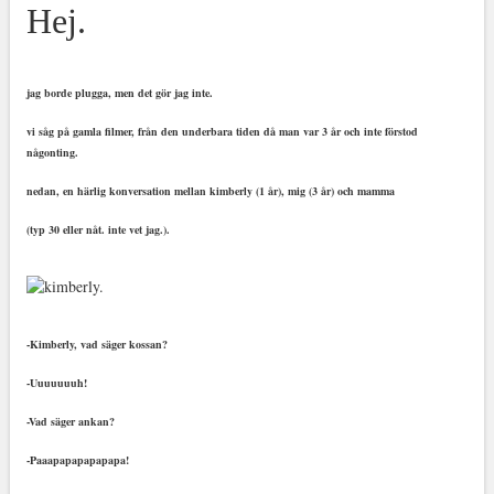
Hej.
jag borde plugga, men det gör jag inte.
vi såg på gamla filmer, från den underbara tiden då man var 3 år och inte förstod
någonting.
nedan, en härlig konversation mellan kimberly (1 år), mig (3 år) och mamma
(typ 30 eller nåt. inte vet jag.).
-Kimberly, vad säger kossan?
-Uuuuuuuh!
-Vad säger ankan?
-Paaapapapapapapa!