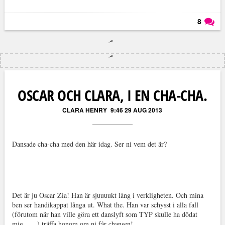
8
Läs kommentarer (
8
)
OSCAR OCH CLARA, I EN CHA-CHA.
CLARA HENRY
9:46 29 AUG 2013
Dansade cha-cha med den här idag. Ser ni vem det är?
Det är ju Oscar Zia! Han är sjuuuukt lång i verkligheten. Och mina
ben ser handikappat långa ut. What the. Han var schysst i alla fall
(förutom när han ville göra ett danslyft som TYP skulle ha dödat
mig……) träffa honom om ni får chansen!