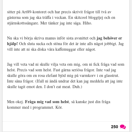
sitter på Art89-kontoret och har precis skrivit frågor till två av
gästerna som jag ska träffa i veckan. En skitcool bloggtjej och en
stjärnskottssångare. Mer tänker jag inte säga. Hiho.
jag behöver er
Nu ska vi börja skriva manus inför sista avsnittet och
hjälp!
Och sluta sucka och stöna för det är inte alls något jobbigt. Jag
vill inte att ni ska diska våra kaffemuggar eller något.
Jag vill veta vad ni skulle vilja veta om mig, om ni fick fråga vad som
helst. Precis vad som helst. Fast gärna seriösa frågor. Inte vad jag
skulle göra om en rosa elefant bjöd mig på varmkorv i en glasstrut.
Inte såna frågor. (Ifall ni ändå undrar det kan jag meddela att jag inte
skulle tagit emot den. I don’t eat meat. Duh.)
Fråga mig vad som helst
Men okej.
, så kanske just din fråga
kommer med i programmet. Kör.
250