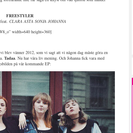
FREESTYLER
feat.
CLARA ASTA SONJA JOHANNA
W8_o” width=640 height=360]
 vi blev vänner 2012, som vi sagt att vi någon dag måste göra en
Tadaa
sa.
. Nu har våra liv mening. Och Johanna fick vara med
lagsbilden på vår kommande EP: