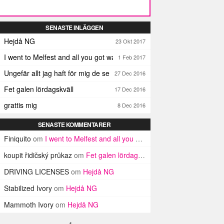
SENASTE INLÄGGEN
Hejdå NG
23 Okt 2017
I went to Melfest and all you got was three lousy selfies
1 Feb 2017
Ungefär allt jag haft för mig de senaste dagarna
27 Dec 2016
Fet galen lördagskväll
17 Dec 2016
grattis mig
8 Dec 2016
SENASTE KOMMENTARER
Finiquito
om
I went to Melfest and all you got was three lousy selfies
koupit řidičský průkaz
om
Fet galen lördagskväll
DRIVING LICENSES
om
Hejdå NG
Stabilized Ivory
om
Hejdå NG
Mammoth Ivory
om
Hejdå NG