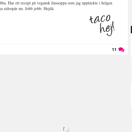
obba. Har ett recept på vegansk linssoppa som jag upptäckte i helgen
ga sidospår nu. Jobb jobb. Hejdå.
11
Läs kommentarer (
11
)