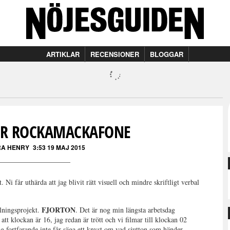
ARTIKLAR
RECENSIONER
BLOGGAR
ER ROCKAMACKAFONE
A HENRY
3:53 19 MAJ 2015
. Ni får uthärda att jag blivit rätt visuell och mindre skriftligt verbal
FJORTON
lningsprojekt.
. Det är nog min längsta arbetsdag
att klockan är 16, jag redan är trött och vi filmar till klockan 02
jag fortfarande inte får säga ett knyst om vad sjutton som händer