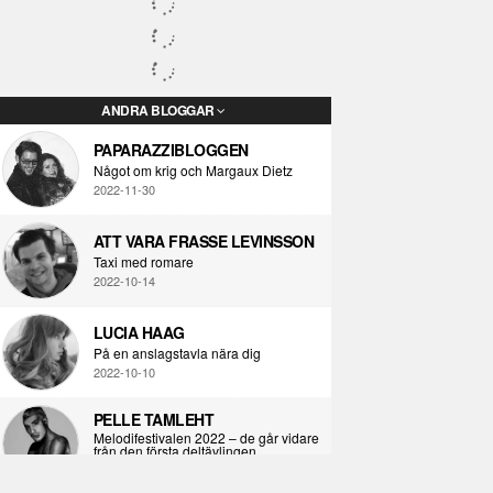
ANDRA BLOGGAR
PAPARAZZIBLOGGEN
Något om krig och Margaux Dietz
2022-11-30
ATT VARA FRASSE LEVINSSON
Taxi med romare
2022-10-14
LUCIA HAAG
På en anslagstavla nära dig
2022-10-10
PELLE TAMLEHT
Melodifestivalen 2022 – de går vidare
från den första deltävlingen
2022-02-02