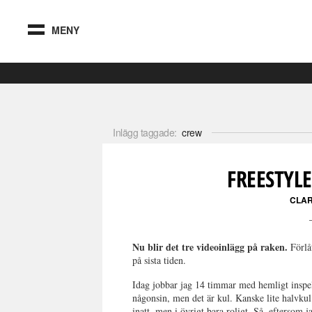
MENY
Inlägg taggade:
crew
FREESTYL
CLAR
Nu blir det tre videoinlägg på raken.
Förlåt
på sista tiden.
Idag jobbar jag 14 timmar med hemligt inspe
någonsin, men det är kul. Kanske lite halvkul 
inatt, men i övrigt bara roligt. Så, eftersom 