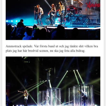
Ammotrack spelade. Var första band ut och jag tänkte shit vilken bra
plats jag har här bredvid scenen, nu ska jag fota alla bidrag.