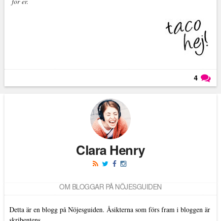
för er.
4
Läs kommentarer (
4
)
Clara Henry
OM BLOGGAR PÅ NÖJESGUIDEN
Detta är en blogg på Nöjesguiden. Åsikterna som förs fram i bloggen är
skribentens.