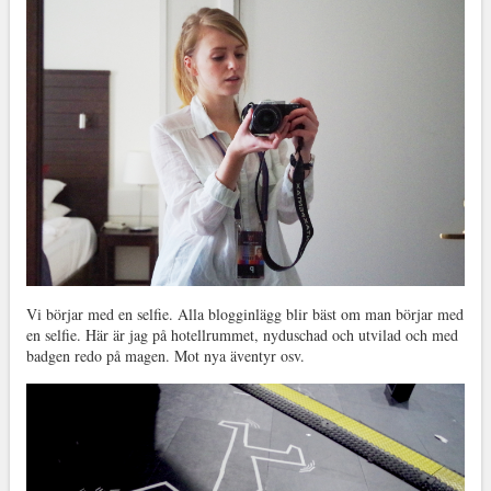
Vi börjar med en selfie. Alla blogginlägg blir bäst om man börjar med
en selfie. Här är jag på hotellrummet, nyduschad och utvilad och med
badgen redo på magen. Mot nya äventyr osv.