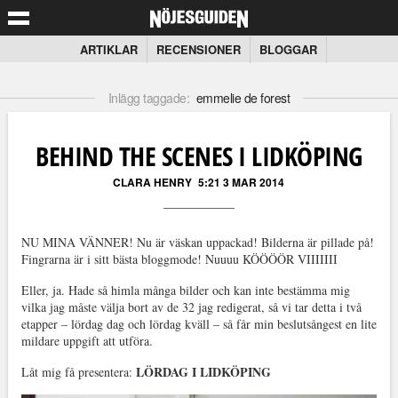
ARTIKLAR
RECENSIONER
BLOGGAR
Inlägg taggade:
emmelie de forest
BEHIND THE SCENES I LIDKÖPING
CLARA HENRY
5:21 3 MAR 2014
NU MINA VÄNNER! Nu är väskan uppackad! Bilderna är pillade på!
Fingrarna är i sitt bästa bloggmode! Nuuuu KÖÖÖÖR VIIIIIII
Eller, ja. Hade så himla många bilder och kan inte bestämma mig
vilka jag måste välja bort av de 32 jag redigerat, så vi tar detta i två
etapper – lördag dag och lördag kväll – så får min beslutsångest en lite
mildare uppgift att utföra.
LÖRDAG I LIDKÖPING
Låt mig få presentera: