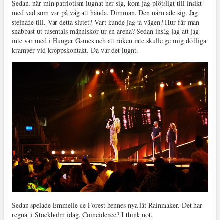
Sedan, när min patriotism lugnat ner sig, kom jag plötsligt till insikt
med vad som var på väg att hända. Dimman. Den närmade sig. Jag
stelnade till. Var detta slutet? Vart kunde jag ta vägen? Hur får man
snabbast ut tusentals människor ur en arena? Sedan insåg jag att jag
inte var med i Hunger Games och att röken inte skulle ge mig dödliga
kramper vid kroppskontakt. Då var det lugnt.
Sedan spelade Emmelie de Forest hennes nya låt Rainmaker. Det har
regnat i Stockholm idag. Coincidence? I think not.